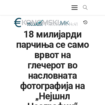
АКТУЕЛНО
МОЗАИК
18.05.2018
14:41
18 милијарди
ЕКОНОМИЈА
парчиња се само
ФИНАНСИИ
врвот на
БАНКАРСТВО
глечерот во
ЖИВОТ
насловната
МОЗАИК
фотографија на
„Нејшнл