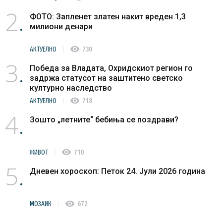
2
ФОТО: Запленет златен накит вреден 1,3
милиони денари
visibility
АКТУЕЛНО
730
3
Победа за Владата, Охридскиот регион го
задржа статусот на заштитено светско
културно наследство
visibility
АКТУЕЛНО
718
4
Зошто „летните“ бебиња се поздрави?
visibility
ЖИВОТ
710
5
Дневен хороскоп: Петок 24. Јули 2026 година
visibility
МОЗАИК
672