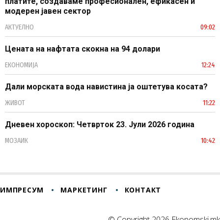
платите, создаваме професионален, ефикасен и
модерен јавен сектор
АКТУЕЛНО
09:02
Цената на нафтата скокна на 94 долари
ЕКОНОМИЈА
12:24
Дали морската вода навистина ја оштетува косата?
ЖИВОТ
11:22
Дневен хороскоп: Четврток 23. Јули 2026 година
МОЗАИК
10:42
ИМПРЕСУМ
МАРКЕТИНГ
КОНТАКТ
© Copyright 2026 Ekonomski.mk