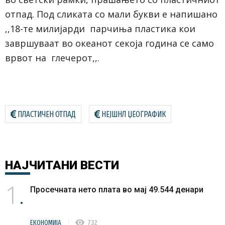
отпад. Под сликата со мали букви е напишано
,,18-те милијарди парчиња пластика кои
завршуваат во океанот секоја година се само
врвот на глечерот,,.
ПЛАСТИЧЕН ОТПАД
НЕЈШНЛ ЏЕОГРАФИК
НАЈЧИТАНИ
ВЕСТИ
1
Просечната нето плата во мај 49.544 денари
visibility
ЕКОНОМИЈА
732