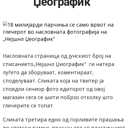
Џеографик“
Насловната страница од јунскиот број на
списанието„Нејшнл Џиографик“ ги натера
луѓето да зборуваат, коментираат,
споделуваат. Сликата која на твитер ја
споедли сениор фото едиторот од овој
магазин сега се шити побрзо отколку што
глечерите се топат.
Сликата третира едно од горливите прашања
во светски рамки, прашањето со пластичниот