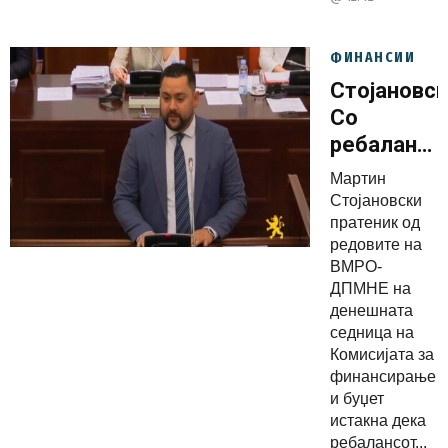
ФИНАНСИИ
Стојановск
Со
ребалансо
се
Мартин
обезбедув
Стојановски
услови
пратеник од
редовите на
Македониј
ВМРО-
да
ДПМНЕ на
продолжи
денешната
по патот
седница на
Комисијата за
на
финансирање
економски
и буџет
раст,
истакна дека
стабилни
ребалансот...