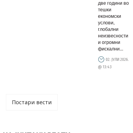
и
две години во
континуир
тешки
раст, зад
економски
услови,
овие
глобални
резултати
неизвесности
стојат
и огромни
огромна
фискални...
работа и
02. ЈУЛИ 2026.
посветено
@ 13:43
Постари вести