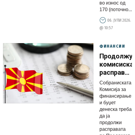
во износ од
економска
170 (поточно...
активност
06. ЈУЛИ 2026.
@ 10:57
ФИНАНСИИ
Продолжу
комисиска
расправа
по
Собраниската
предлог
Комисија за
ребаланос
финансирање
и буџет
на
денеска треба
Буџетот
да ја
продолжи
расправата