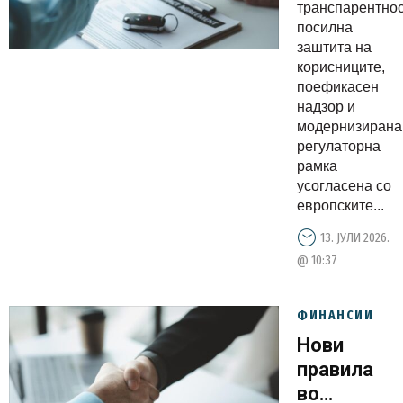
лизинг
транспарентнос
посилна
заштита на
корисниците,
поефикасен
надзор и
модернизирана
регулаторна
рамка
усогласена со
европските...
13. ЈУЛИ 2026.
@ 10:37
ФИНАНСИИ
Нови
правила
во