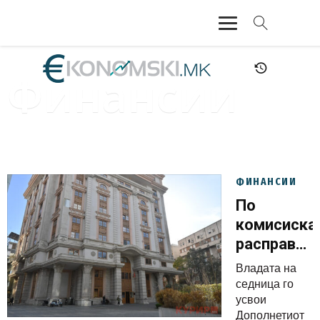
АКТУЕЛНО
Финансии
ЕКОНОМИЈА
ФИНАНСИИ
БАНКАРСТВО
ФИНАНСИИ
По
ЖИВОТ
комисиска
расправа
МОЗАИК
Владата
Владата на
го усвои
седница го
дополнети
усвои
Дополнетиот