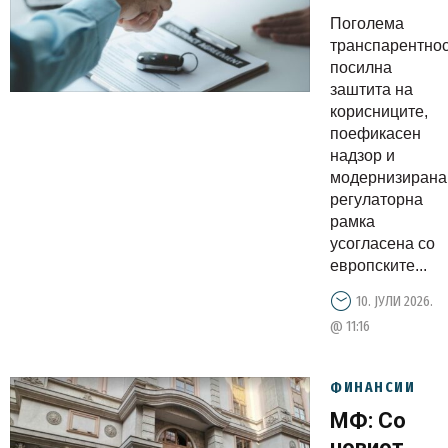
финансиск
Поголема
лизинг
транспарентнос
посилна
заштита на
корисниците,
поефикасен
надзор и
модернизирана
регулаторна
рамка
усогласена со
европските...
10. ЈУЛИ 2026.
@ 11:16
ФИНАНСИИ
МФ: Со
новиот