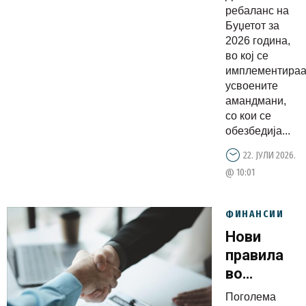
Ребаланс
ребаланс на
–
Буџетот за
обезбеден
2026 година,
средства
во кој се
имплементира
и за
усвоените
поддршка
амандмани,
на
со кои се
земјоделк
обезбедија...
и жртвите
22. ЈУЛИ 2026.
на
@ 10:01
семејно и
родово
ФИНАНСИИ
насилство
Нови
правила
во
финансиск
Поголема