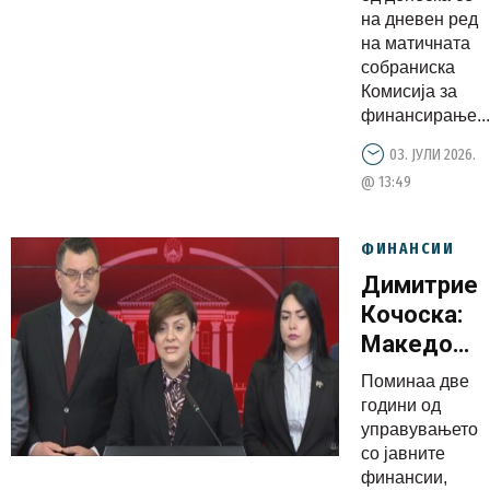
пари за
на дневен ред
проекти,
на матичната
собраниска
капитални
Комисија за
инвестици
финансирање...
и
03. ЈУЛИ 2026.
забрзувањ
@ 13:49
на
инвестици
циклус
ФИНАНСИИ
Димитриес
Кочоска:
Македонск
економија
Поминаа две
бележи
години од
стабилно
управувањето
со јавните
закрепнув
финансии,