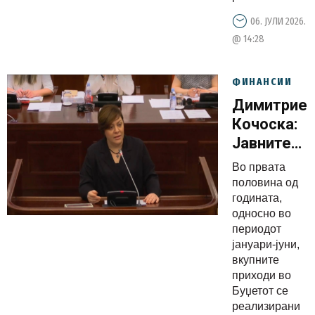
финансии
06. ЈУЛИ 2026.
и подобар
@ 14:28
животен
стандард
ФИНАНСИИ
на сите
Димитриес
граѓани
Кочоска:
Јавните
финансии
Во првата
стабилни,
половина од
даночните
годината,
односно во
приходи
периодот
растат и
јануари-јуни,
се
вкупните
резултат
приходи во
Буџетот се
на
реализирани
редовната