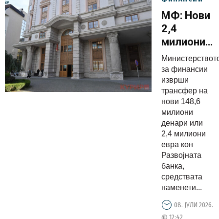
МФ: Нови
2,4
милиони
евра за
Министерствот
домашнит
за финансии
компании
изврши
трансфер на
нови 148,6
милиони
денари или
2,4 милиони
евра кон
Развојната
банка,
средствата
наменети...
08. ЈУЛИ 2026.
@ 12:42