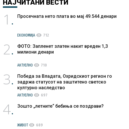
НАЈЧИТАНИ
ВЕСТИ
1
Просечната нето плата во мај 49.544 денари
visibility
ЕКОНОМИЈА
712
2
ФОТО: Запленет златен накит вреден 1,3
милиони денари
visibility
АКТУЕЛНО
710
3
Победа за Владата, Охридскиот регион го
задржа статусот на заштитено светско
културно наследство
visibility
АКТУЕЛНО
697
4
Зошто „летните“ бебиња се поздрави?
visibility
ЖИВОТ
689