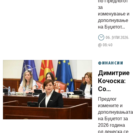
по Предлогот
за
изменување и
дополнување
на Буџетот...
06. ЈУЛИ 2026.
@ 08:40
ФИНАНСИИ
Димитриес
Кочоска:
Со
ребалансо
Предлог
на
измените и
Буџетот
дополнувањата
на Буџетот за
обезбедув
2026 година
повеќе
од денеска се