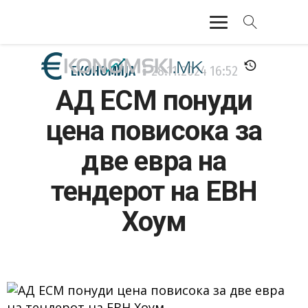
АКТУЕЛНО
ЕКОНОМИЈА
28.11.2024
16:52
АД ЕСМ понуди
ЕКОНОМИЈА
цена повисока за
ФИНАНСИИ
две евра на
БАНКАРСТВО
тендерот на ЕВН
ЖИВОТ
Хоум
МОЗАИК