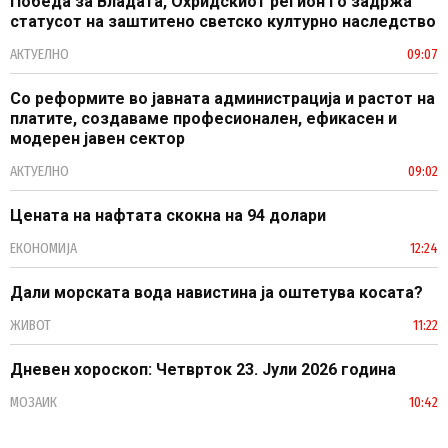
Победа за Владата, Охридскиот регион го задржа
статусот на заштитено светско културно наследство
АКТУЕЛНО
09:07
Со реформите во јавната администрација и растот на
платите, создаваме професионален, ефикасен и
модерен јавен сектор
АКТУЕЛНО
09:02
Цената на нафтата скокна на 94 долари
ЕКОНОМИЈА
12:24
Дали морската вода навистина ја оштетува косата?
ЖИВОТ
11:22
Дневен хороскоп: Четврток 23. Јули 2026 година
МОЗАИК
10:42