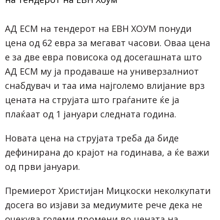
АД ЕСМ на тендерот на ЕВН ХОУМ понуди
цена од 62 евра за мегават часови. Оваа цена
е за две евра повисока од досегашната што
АД ЕСМ му ја продаваше на универзалниот
снабдувач и таа има најголемо влијание врз
цената на струјата што граѓаните ќе ја
плаќаат од 1 јануари следната година.
Новата цена на струјата треба да биде
дефинирана до крајот на годинава, а ќе важи
од први јануари.
Премиерот Христијан Мицкоски неколкупати
досега во изјави за медиумите рече дека не
очекува големи промени во цената на