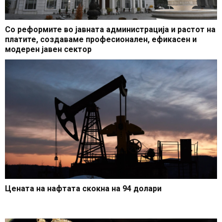
Со реформите во јавната администрација и растот на
платите, создаваме професионален, ефикасен и
модерен јавен сектор
Цената на нафтата скокна на 94 долари