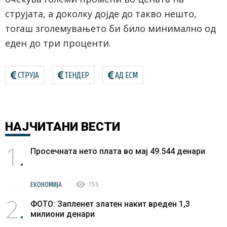
струјата, а доколку дојде до такво нешто,
тогаш зголемувањето би било минимално од
еден до три проценти.
СТРУЈА
ТЕНДЕР
АД ЕСМ
НАЈЧИТАНИ
ВЕСТИ
1
Просечната нето плата во мај 49.544 денари
visibility
ЕКОНОМИЈА
755
2
ФОТО: Запленет златен накит вреден 1,3
милиони денари