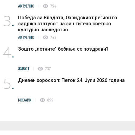
visibility
АКТУЕЛНО
754
3
Победа за Владата, Охридскиот регион го
задржа статусот на заштитено светско
културно наследство
visibility
АКТУЕЛНО
743
4
Зошто „летните“ бебиња се поздрави?
visibility
ЖИВОТ
737
5
Дневен хороскоп: Петок 24. Јули 2026 година
visibility
МОЗАИК
699