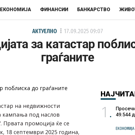
ЕКОНОМИЈА
ФИНАНСИИ
БАНКАРСТВО
ЖИВО
АКТУЕЛНО
17.09.2025
09:07
ијата за катастар побли
граѓаните
НАЈЧИТА
1
тастар на недвижности
Просечн
а кампања под наслов
49.544 
“. Првата промоција ќе се
ЕКОНОМИЈА
к, 18 септември 2025 година,