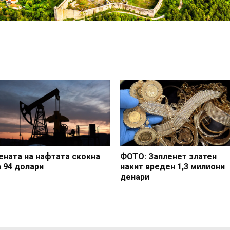
ената на нафтата скокна
ФОТО: Запленет златен
а 94 долари
накит вреден 1,3 милиони
денари