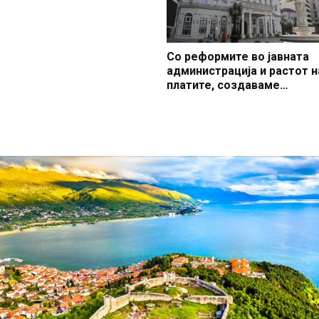
Со реформите во јавната
администрација и растот н
платите, создаваме
професионален, ефикасен
модерен јавен сектор