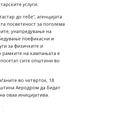
тарските услуги.
астар до тебе“, агенцијата
ата посветеност за поголема
ните, унапредување на
бедување поефикасни и
уги за физичките и
о рамките на кампањата е
 посетат сите општини во
ѓаните во четврток, 18
пштина Аеродром да бидат
на оваа иницијатива.
Р