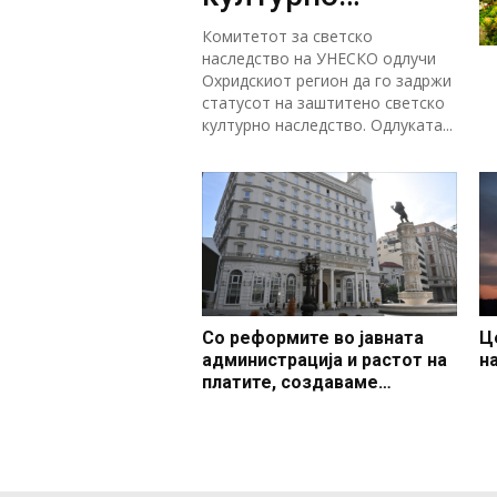
наследство
Комитетот за светско
наследство на УНЕСКО одлучи
Охридскиот регион да го задржи
статусот на заштитено светско
културно наследство. Одлуката...
Со реформите во јавната
Ц
администрација и растот на
н
платите, создаваме
професионален, ефикасен и
модерен јавен сектор