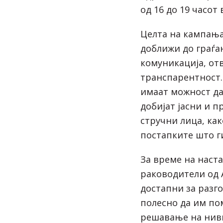
од 16 до 19 часо
Целта на кампања
доближи до граѓа
комуникација, от
транспарентност. 
имаат можност да
добијат јасни и 
стручни лица, ка
постапките што г
За време на наст
раководители од 
достапни за разго
полесно да им по
решавање на нив