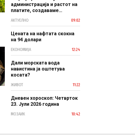
администрација и растот на
платите, создаваме
професионален, ефикасен и
АКТУЕЛНО
09:02
модерен јавен сектор
Цената на нафтата скокна
на 94 долари
ЕКОНОМИЈА
12:24
Дали морската вода
навистина ја оштетува
косата?
ЖИВОТ
11:22
Дневен хороскоп: Четврток
23. Јули 2026 година
МОЗАИК
10:42