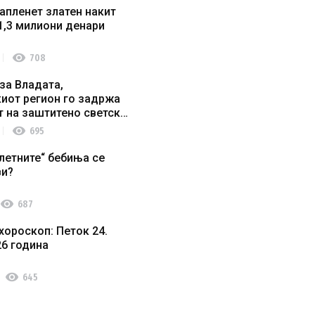
апленет златен накит
1,3 милиони денари
visibility
708
за Владата,
иот регион го задржа
т на заштитено светско
о наследство
visibility
695
летните“ бебиња се
ви?
visibility
687
хороскоп: Петок 24.
26 година
visibility
645