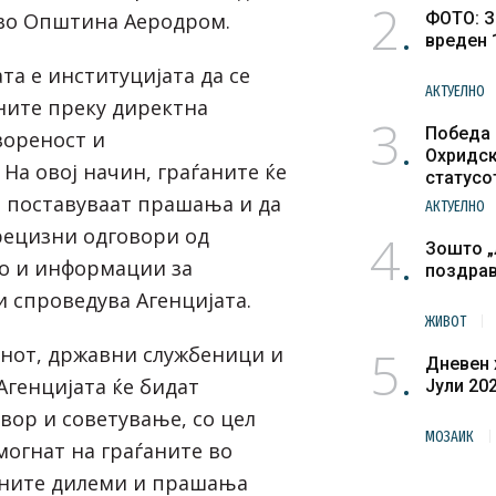
2
т во Општина Аеродром.
ФОТО: З
вреден 
та е институцијата да се
АКТУЕЛНО
ните преку директна
3
Победа 
вореност и
Охридск
На овој начин, граѓаните ќе
статусо
културн
 поставуваат прашања и да
АКТУЕЛНО
прецизни одговори од
4
Зошто „
ко и информации за
поздра
и спроведува Агенцијата.
ЖИВОТ
5
анот, државни службеници и
Дневен 
Агенцијата ќе бидат
Јули 20
вор и советување, со цел
МОЗАИК
могнат на граѓаните во
ните дилеми и прашања