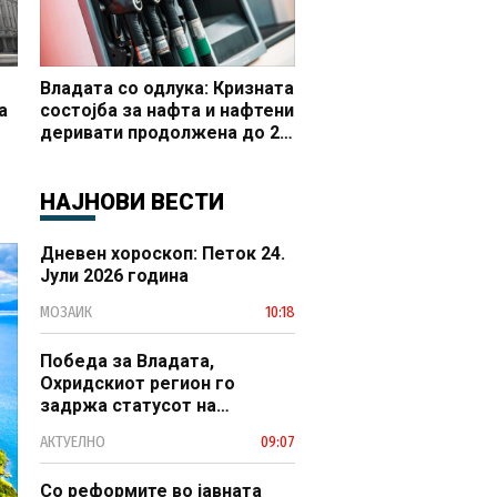
Владата со одлука: Кризната
а
состојба за нафта и нафтени
деривати продолжена до 20
 и
октомври
НАЈНОВИ ВЕСТИ
Дневен хороскоп: Петок 24.
Јули 2026 година
МОЗАИК
10:18
Победа за Владата,
Охридскиот регион го
задржа статусот на
заштитено светско културно
АКТУЕЛНО
09:07
наследство
Со реформите во јавната