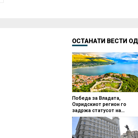
ОСТАНАТИ ВЕСТИ О
Победа за Владата,
Охридскиот регион го
задржа статусот на
заштитено светско култур
наследство