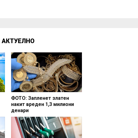
Д
АКТУЕЛНО
ФОТО: Запленет златен
накит вреден 1,3 милиони
денари
но