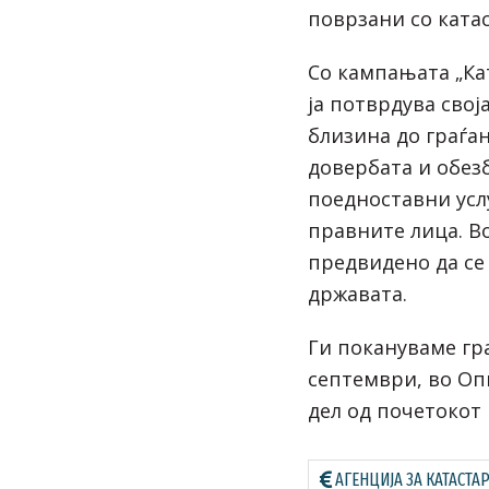
поврзани со катас
Со кампањата „Кат
ја потврдува свој
близина до граѓа
довербата и обез
поедноставни усл
правните лица. В
предвидено да се
државата.
Ги покануваме гра
септември, во О
дел од почетокот 
АГЕНЦИЈА ЗА КАТАСТА