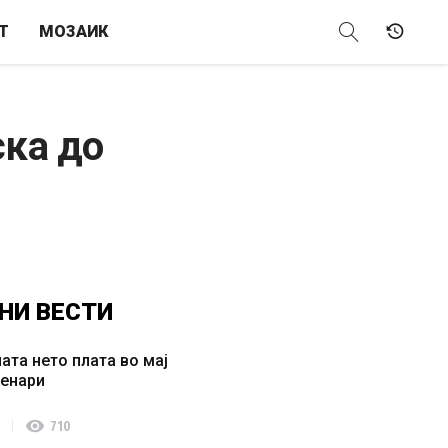
Т
МОЗАИК
ска до
НИ
ВЕСТИ
ата нето плата во мај
денари
visibility
710