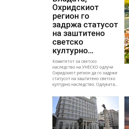
Охридскиот
регион го
задржа статусот
на заштитено
светско
културно
наследство
Комитетот за светско
наследство на УНЕСКО одлучи
Охридскиот регион да го задржи
статусот на заштитено светско
културно наследство. Одлуката...