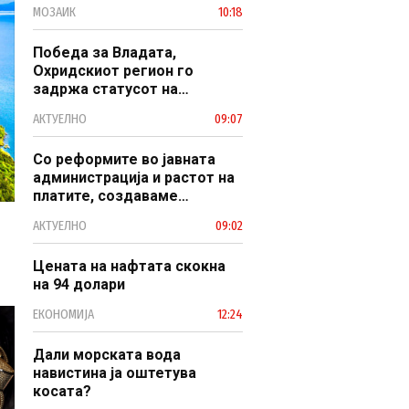
МОЗАИК
10:18
Победа за Владата,
Охридскиот регион го
задржа статусот на
заштитено светско културно
АКТУЕЛНО
09:07
наследство
Со реформите во јавната
администрација и растот на
платите, создаваме
професионален, ефикасен и
АКТУЕЛНО
09:02
модерен јавен сектор
Цената на нафтата скокна
на 94 долари
ЕКОНОМИЈА
12:24
Дали морската вода
навистина ја оштетува
косата?