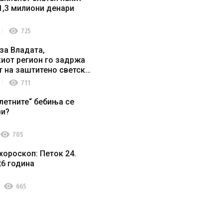
1,3 милиони денари
visibility
725
за Владата,
иот регион го задржа
т на заштитено светско
о наследство
visibility
711
летните“ бебиња се
ви?
visibility
705
хороскоп: Петок 24.
26 година
visibility
665