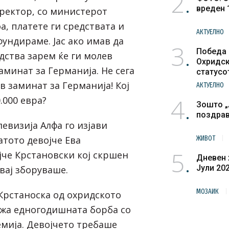
2
вреден 
ректор, со министерот
а, платете ги средствата и
АКТУЕЛНО
фундираме. Јас ако имав да
3
Победа 
дства зарем ќе ги молев
Охридск
заминат за Германија. Не сега
статусо
културн
в заминат за Германија! Кој
АКТУЕЛНО
4
.000 евра?
Зошто „
поздра
левизија Алфа го изјави
атото девојче Ева
ЖИВОТ
5
јче Крстановски кој скршен
Дневен 
Јули 20
двај зборуваше.
МОЗАИК
Крстаноска од охридското
ржа едногодишната борба со
емија. Девојчето требаше