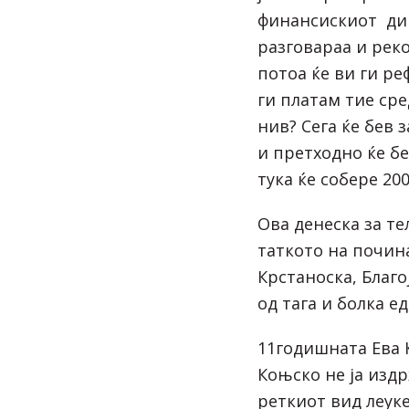
финансискиот ди
разговараа и реко
потоа ќе ви ги ре
ги платам тие сре
нив? Сега ќе бев 
и претходно ќе бе
тука ќе собере 200
Ова денеска за те
таткото на почин
Крстаноска, Благо
од тага и болка е
11годишната Ева 
Коњско не ја изд
реткиот вид леук