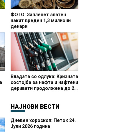
ФОТО: Запленет златен
накит вреден 1,3 милиони
денари
но
Владата со одлука: Кризната
а
состојба за нафта и нафтени
деривати продолжена до 20
 и
октомври
НАЈНОВИ ВЕСТИ
Дневен хороскоп: Петок 24.
Јули 2026 година