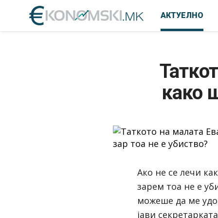
АКТУЕЛНО
Таткот
како ш
Ако не се лечи ка
зарем тоа не е у
можеше да ме удос
јави секретарката