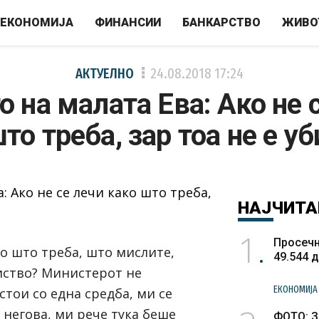
ЕКОНОМИЈА
ФИНАНСИИ
БАНКАРСТВО
ЖИВО
АКТУЕЛНО
24.08.2018
17:24
о на малата Ева: Ако не 
то треба, зар тоа не е у
НАЈЧИТА
1
Просечн
ко што треба, што мислите,
49.544 
биство? Министерот не
ЕКОНОМИЈА
тои со една средба, ми се
 негова, ми рече тука беше
ФОТО: З