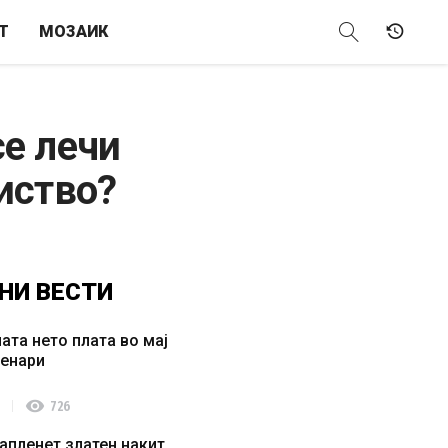
Т
МОЗАИК
се лечи
биство?
НИ
ВЕСТИ
ата нето плата во мај
денари
visibility
726
апленет златен накит