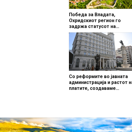
Победа за Владата,
Охридскиот регион го
задржа статусот на
заштитено светско култур
наследство
Со реформите во јавната
администрација и растот н
платите, создаваме
професионален, ефикасен
модерен јавен сектор