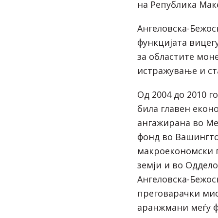
на Република Мак
Ангеловска-Бежос
функцијата вицег
за областите мон
истражување и ст
Од 2004 до 2010 г
била главен екон
ангажирана во М
фонд во Вашингто
макроекономски 
земји и во Оддело
Ангеловска-Бежос
преговарачки ми
аранжмани меѓу ф