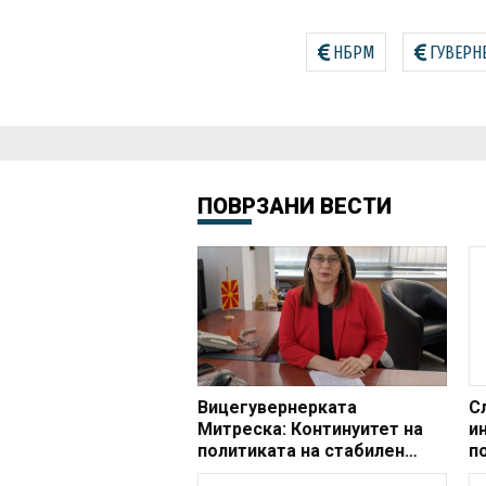
НБРМ
ГУВЕРН
ПОВРЗАНИ ВЕСТИ
Вицегувернерката
С
Митреска: Континуитет на
и
политиката на стабилен
п
девизен курс и одржување
п