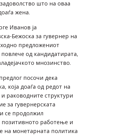
задоволство што на оваа
доаѓа жена.
рге Иванов ја
ска-Бежоска за гувернер на
тходно предложениот
 повлече од кандидатирата,
владејачкото мнозинство.
 предлог посочи дека
а, која доаѓа од редот на
 и раководните структури
ие за гувернерската
би се продолжил
а позитивното работење и
е на монетарната политика