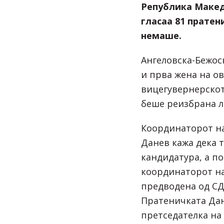
Република Макед
гласаа 81 пратен
немаше.
Ангеловска-Бежос
и прва жена на ов
вицегувернерскот
беше реизбрана л
Координаторот н
Данев кажа дека т
кандидатура, а по
координаторот на
предводена од СД
Пратеничката Дани
претседателка на