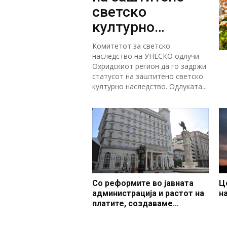
светско
културно
наследство
Комитетот за светско
наследство на УНЕСКО одлучи
Охридскиот регион да го задржи
статусот на заштитено светско
културно наследство. Одлуката...
Со реформите во јавната
Ц
администрација и растот на
н
платите, создаваме
професионален, ефикасен и
модерен јавен сектор