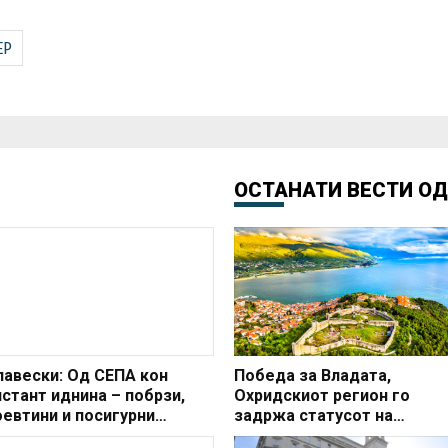
ЕР
ОСТАНАТИ ВЕСТИ О
лавески: Од СЕПА кон
Победа за Владата,
нстант иднина – побрзи,
Охридскиот регион го
оевтини и посигурни
задржа статусот на
лаќања за сите
заштитено светско култур