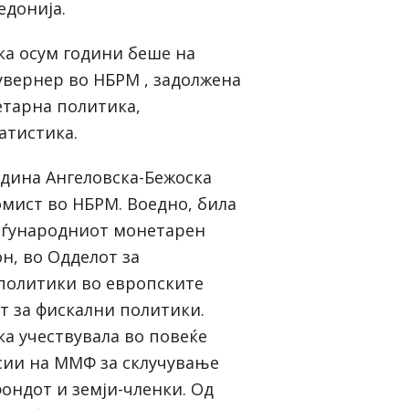
едонија.
ка осум години беше на
увернер во НБРМ , задолжена
етарна политика,
атистика.
одина Ангеловска-Бежоска
омист во НБРМ. Воедно, била
еѓународниот монетарен
н, во Одделот за
политики во европските
т за фискални политики.
ка учествувала во повеќе
сии на ММФ за склучување
ондот и земји-членки. Од