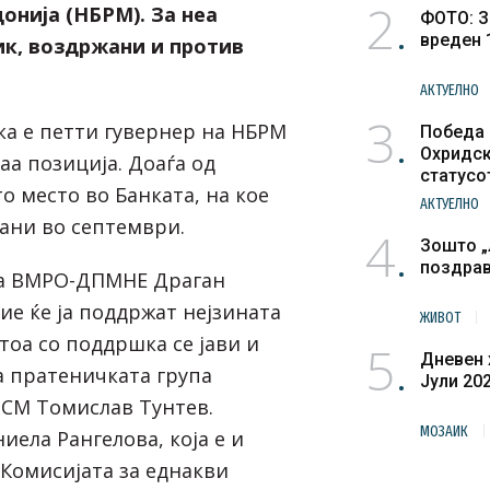
2
онија (НБРМ). За неа
ФОТО: З
вреден 
ик, воздржани и против
АКТУЕЛНО
3
ка е петти гувернер на НБРМ
Победа 
Охридск
аа позиција. Доаѓа од
статусо
о место во Банката, на кое
културн
АКТУЕЛНО
ани во септември.
4
Зошто „
поздра
а ВМРО-ДПМНЕ Драган
ие ќе ја поддржат нејзината
ЖИВОТ
тоа со поддршка се јави и
5
Дневен 
 пратеничката група
Јули 20
СМ Томислав Тунтев.
МОЗАИК
ела Рангелова, која е и
 Комисијата за еднакви