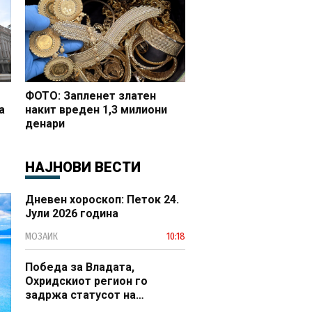
ФОТО: Запленет златен
а
накит вреден 1,3 милиони
денари
 и
НАЈНОВИ ВЕСТИ
Дневен хороскоп: Петок 24.
Јули 2026 година
МОЗАИК
10:18
Победа за Владата,
Охридскиот регион го
задржа статусот на
заштитено светско културно