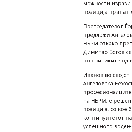
можности изрази 
позиција првпат 
Претседателот Ѓо
предложи Ангелов
НБРМ откако пре
Димитар Богов се
по критиките од 
Иванов во својот
Ангеловска-Бежоск
професионалците
на НБРМ, е решен
позиција, со кое 
континуитетот н
успешното водењ