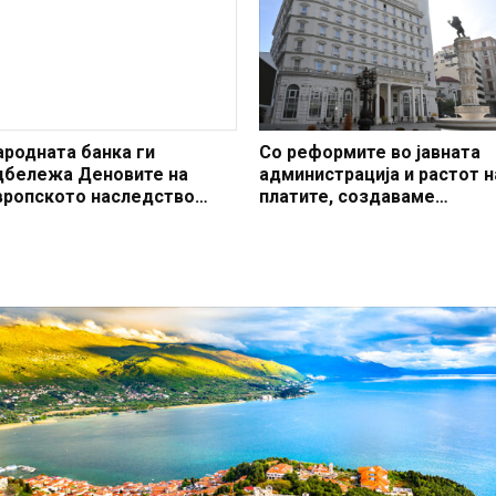
наследство
ародната банка ги
Со реформите во јавната
дбележа Деновите на
администрација и растот н
вропското наследство
платите, создаваме
025
професионален, ефикасен
модерен јавен сектор