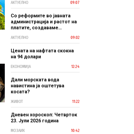
АКТУЕЛНО
09:07
наследство
Со реформите во јавната
администрација и растот на
платите, создаваме
професионален, ефикасен и
АКТУЕЛНО
09:02
модерен јавен сектор
Цената на нафтата скокна
на 94 долари
ЕКОНОМИЈА
12:24
Дали морската вода
навистина ја оштетува
косата?
ЖИВОТ
11:22
Дневен хороскоп: Четврток
23. Јули 2026 година
МОЗАИК
10:42