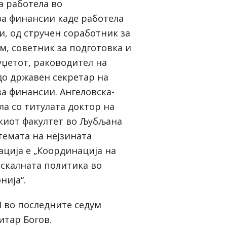
аа работела во
а финансии каде работела
и, од стручен соработник за
м, советник за подготовка и
џетот, раководител на
до државен секретар на
а финансии. Ангеловска-
ла со титулата доктор на
киот факултет во Љубљана
 темата на нејзината
ација е „Координација на
скалната политика во
нија“.
 во последните седум
тар Богов.