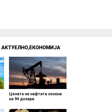
Д
АКТУЕЛНО
,
ЕКОНОМИЈА
Цената на нафтата скокна
на 94 долари
но