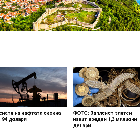
ената на нафтата скокна
ФОТО: Запленет златен
а 94 долари
накит вреден 1,3 милиони
денари