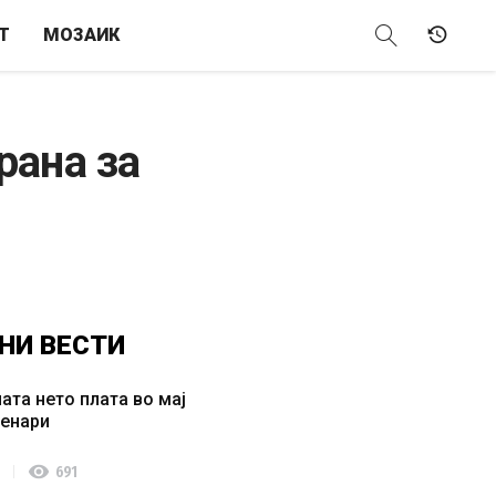
Т
МОЗАИК
рана за
НИ
ВЕСТИ
ата нето плата во мај
денари
visibility
691