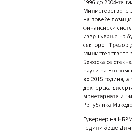
1996 до 2004-та т
Министерството з
на повеќе позици
финансиски систе
извршување на бу
секторот Трезор 
Министерството з
Бежоска се стекна
науки на Економс
во 2015 година, а
докторска дисерт
монетарната и фи
Република Македо
Гувернер на НБРМ
години беше Дими