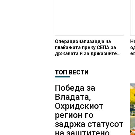
на макроекономската
стабилност
Операционализација на
Н
плаќањата преку СЕПА за
о
државата и за државните
е
институции
2
ТОП ВЕСТИ
Победа за
Владата,
Охридскиот
регион го
задржа статусот
на заштитено