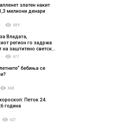
апленет златен накит
1,3 милиони денари
visibility
689
за Владата,
иот регион го задржа
т на заштитено светско
о наследство
visibility
677
летните“ бебиња се
ви?
visibility
668
хороскоп: Петок 24.
26 година
visibility
627