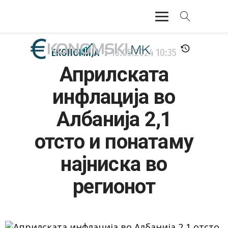
АКТУЕЛНО
ЕКОНОМИЈА
13.05.2024
10:35
Априлската
ЕКОНОМИЈА
инфлација во
ФИНАНСИИ
Албанија 2,1
БАНКАРСТВО
отсто и понатаму
ЖИВОТ
најниска во
МОЗАИК
регионот