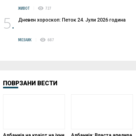
visibility
ЖИВОТ
727
5
Дневен хороскоп: Петок 24. Јули 2026 година
visibility
МОЗАИК
687
ПОВРЗАНИ ВЕСТИ
Албанија на крајот на јуни
Албанија: Власта апелира