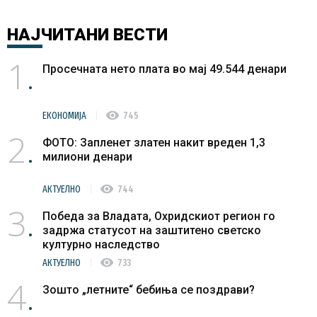
НАЈЧИТАНИ
ВЕСТИ
1
Просечната нето плата во мај 49.544 денари
visibility
ЕКОНОМИЈА
745
2
ФОТО: Запленет златен накит вреден 1,3
милиони денари
visibility
АКТУЕЛНО
744
3
Победа за Владата, Охридскиот регион го
задржа статусот на заштитено светско
културно наследство
visibility
АКТУЕЛНО
733
4
Зошто „летните“ бебиња се поздрави?