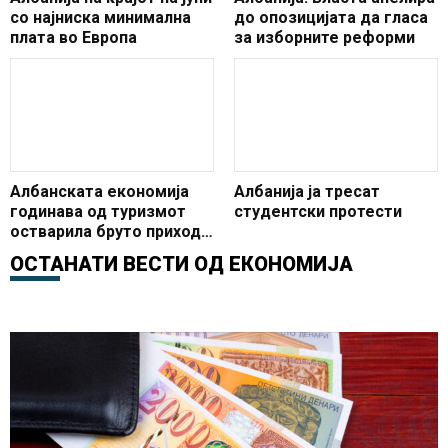
со најниска минимална
до опозицијата да гласа
плата во Европа
за изборните реформи
Албанската економија
Албанија ја тресат
годинава од туризмот
студентски протести
остварила бруто приход
од околу 1,5 милијарди
ОСТАНАТИ ВЕСТИ ОД
ЕКОНОМИЈА
евра