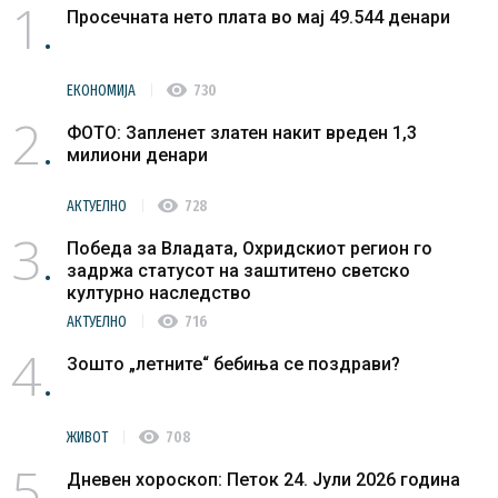
1
Просечната нето плата во мај 49.544 денари
visibility
ЕКОНОМИЈА
730
2
ФОТО: Запленет златен накит вреден 1,3
милиони денари
visibility
АКТУЕЛНО
728
3
Победа за Владата, Охридскиот регион го
задржа статусот на заштитено светско
културно наследство
visibility
АКТУЕЛНО
716
4
Зошто „летните“ бебиња се поздрави?
visibility
ЖИВОТ
708
5
Дневен хороскоп: Петок 24. Јули 2026 година