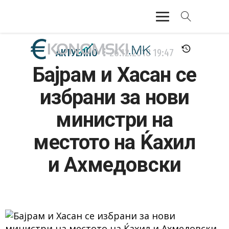
АКТУЕЛНО
АКТУЕЛНО
26.12.2018
19:47
Бајрам и Хасан се
ЕКОНОМИЈА
избрани за нови
ФИНАНСИИ
министри на
БАНКАРСТВО
местото на Ќахил
ЖИВОТ
и Ахмедовски
МОЗАИК