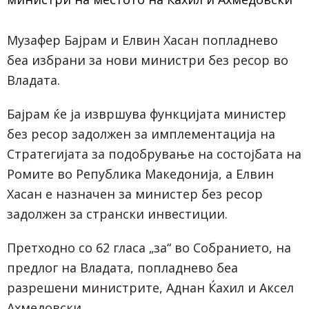
Музафер Бајрам и Елвин Хасан попладнево
беа избрани за нови министри без ресор во
Владата.
Бајрам ќе ја извршува функцијата министер
без ресор задолжен за имплементација на
Стратегијата за подобрување на состојбата на
Ромите во Република Македонија, а Елвин
Хасан е назначен за министер без ресор
задолжен за странски инвестиции.
Претходно со 62 гласа „за“ во Собранието, на
предлог на Владата, попладнево беа
разрешени министрите, Аднан Ќахил и Аксел
Ахмедовски.