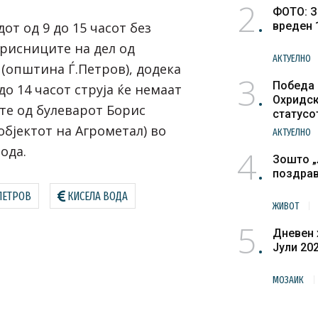
2
ФОТО: З
дот од 9 до 15 часот без
вреден 
орисниците на дел од
АКТУЕЛНО
(општина Ѓ.Петров), додека
3
Победа 
до 14 часот струја ќе немаат
Охридск
те од булеварот Борис
статусо
културн
објектот на Агрометал) во
АКТУЕЛНО
ода.
4
Зошто „
поздра
ПЕТРОВ
КИСЕЛА ВОДА
ЖИВОТ
5
Дневен 
Јули 20
МОЗАИК