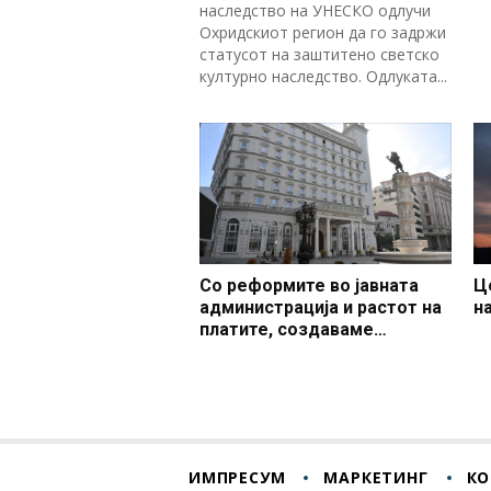
наследство на УНЕСКО одлучи
Охридскиот регион да го задржи
статусот на заштитено светско
културно наследство. Одлуката...
Со реформите во јавната
Ц
администрација и растот на
н
платите, создаваме
професионален, ефикасен и
модерен јавен сектор
ИМПРЕСУМ
МАРКЕТИНГ
КО