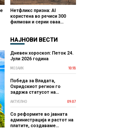
се
Нетфликс призна: AI
користена во речиси 300
филмови и серии оваа
година
НАЈНОВИ ВЕСТИ
Дневен хороскоп: Петок 24.
Јули 2026 година
МОЗАИК
10:18
Победа за Владата,
Охридскиот регион го
задржа статусот на
заштитено светско културно
АКТУЕЛНО
09:07
наследство
Со реформите во јавната
администрација и растот на
платите, создаваме