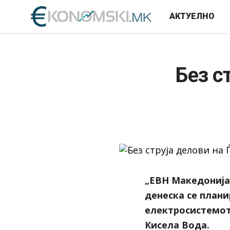
АКТУЕЛНО
Без с
„ЕВН Македонија
денеска се план
електросистемот
Кисела Вода.