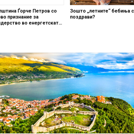
пштина Ѓорче Петров со
Зошто „летните“ бебиња 
рво признание за
поздрави?
идерство во енергетската
анзиција и развој на
нергетски заедници