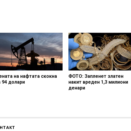
ената на нафтата скокна
ФОТО: Запленет златен
а 94 долари
накит вреден 1,3 милиони
денари
НТАКТ