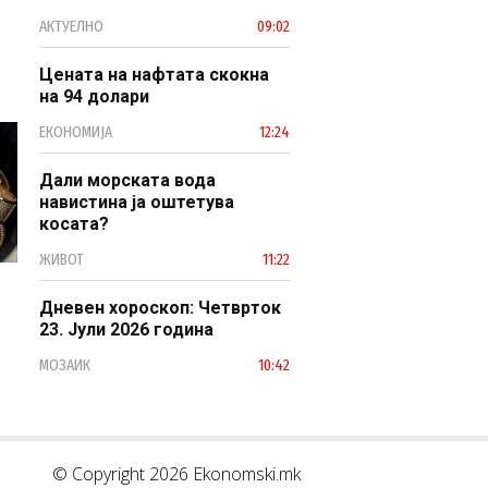
професионален, ефикасен и
АКТУЕЛНО
09:02
модерен јавен сектор
Цената на нафтата скокна
на 94 долари
ЕКОНОМИЈА
12:24
Дали морската вода
навистина ја оштетува
косата?
ЖИВОТ
11:22
Дневен хороскоп: Четврток
23. Јули 2026 година
МОЗАИК
10:42
© Copyright 2026 Ekonomski.mk