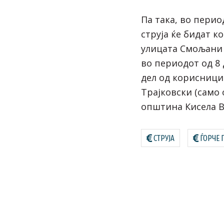
Па така, во перио
струја ќе бидат к
улицата Смољани 
во периодот од 8 
дел од корисници
Трајковски (само 
општина Кисела В
СТРУЈА
ЃОРЧЕ 