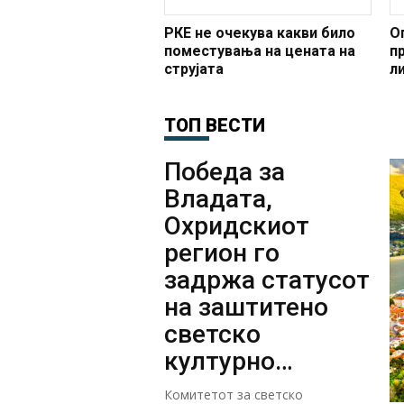
РКЕ не очекува какви било
О
поместувања на цената на
п
струјата
л
тр
е
ТОП ВЕСТИ
Победа за
Владата,
Охридскиот
регион го
задржа статусот
на заштитено
светско
културно
наследство
Комитетот за светско