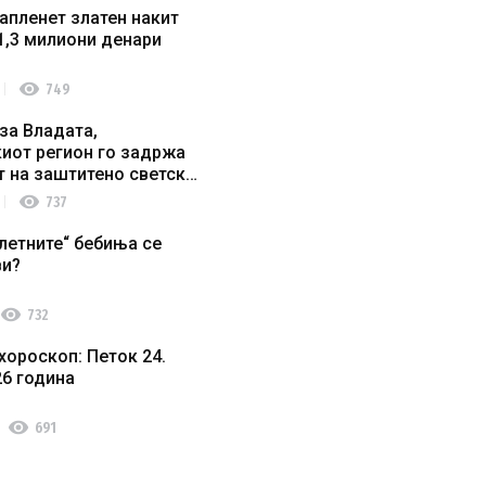
апленет златен накит
1,3 милиони денари
visibility
749
за Владата,
иот регион го задржа
т на заштитено светско
о наследство
visibility
737
летните“ бебиња се
ви?
visibility
732
хороскоп: Петок 24.
26 година
visibility
691