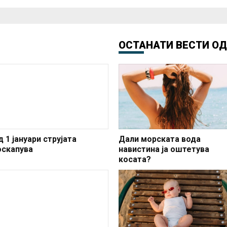
ОСТАНАТИ ВЕСТИ О
 1 јануари струјата
Дали морската вода
оскапува
навистина ја оштетува
косата?