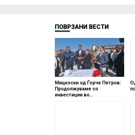
ПОВРЗАНИ ВЕСТИ
Мицкоски од Ѓорче Петров:
Од
Продолжуваме со
п
инвестиции во
образованието, започна
доградбата на училиштето
ООУ Страшо Пинџур