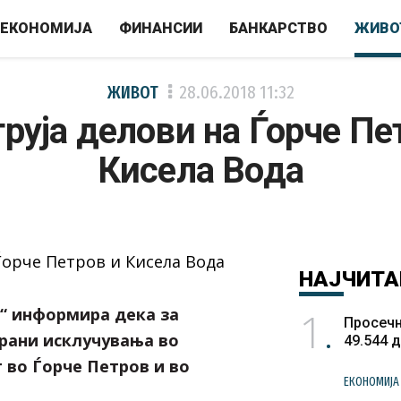
ЕКОНОМИЈА
ФИНАНСИИ
БАНКАРСТВО
ЖИВО
ЖИВОТ
28.06.2018
11:32
труја делови на Ѓорче Пе
Кисела Вода
НАЈЧИТА
1
“ информира дека за
Просечн
ирани исклучувања во
49.544 
 во Ѓорче Петров и во
ЕКОНОМИЈА