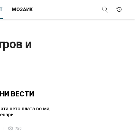
Т
МОЗАИК
тров и
НИ
ВЕСТИ
ата нето плата во мај
денари
visibility
750