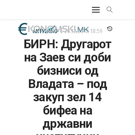
АКТУЕЛНО
АКТУЕЛНО
26.12.2018
18:59
БИРН: Другарот
ЕКОНОМИЈА
на Заев си доби
ФИНАНСИИ
бизниси од
БАНКАРСТВО
Владата – под
ЖИВОТ
закуп зел 14
МОЗАИК
бифеа на
државни