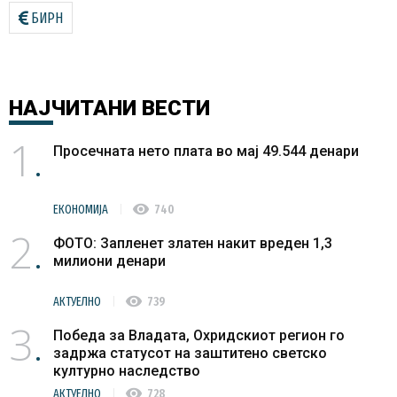
БИРН
НАЈЧИТАНИ
ВЕСТИ
1
Просечната нето плата во мај 49.544 денари
visibility
ЕКОНОМИЈА
740
2
ФОТО: Запленет златен накит вреден 1,3
милиони денари
visibility
АКТУЕЛНО
739
3
Победа за Владата, Охридскиот регион го
задржа статусот на заштитено светско
културно наследство
visibility
АКТУЕЛНО
728