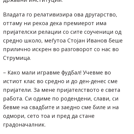
Владата го релативизира ова другарство,
оттаму ни рекоа дека премиерот има
пријателски релации со сите соученици од
средно школо, меѓутоа Стојан Иванов беше
прилично искрен во разговорот со нас во
Струмица.
– Како мали игравме фудбал! Учевме во
истиот клас во средно и до ден-денес сме
пријатели. За мене пријателството е света
работа. Си одиме по родендени, слави, си
бевме на свадбите и заедно сме биле и на
одмори, сето тоа и пред да стане
градоначалник.