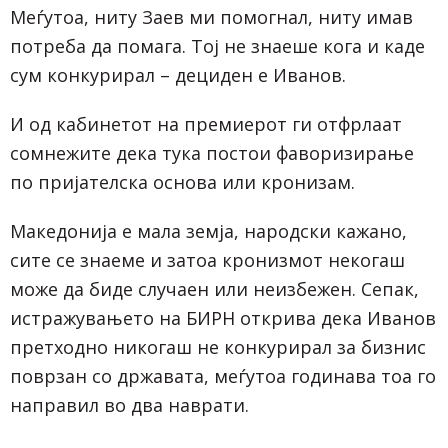
Меѓутоа, ниту Заев ми помогнал, ниту имав
потреба да помага. Тој не знаеше кога и каде
сум конкурирал – дециден е Иванов.
И од кабинетот на премиерот ги отфрлаат
сомнежите дека тука постои фаворизирање
по пријателска основа или кронизам.
Македонија е мала земја, народски кажано,
сите се знаеме и затоа кронизмот некогаш
може да биде случаен или неизбежен. Сепак,
истражувањето на БИРН открива дека Иванов
претходно никогаш не конкурирал за бизнис
поврзан со државата, меѓутоа годинава тоа го
направил во два наврати.