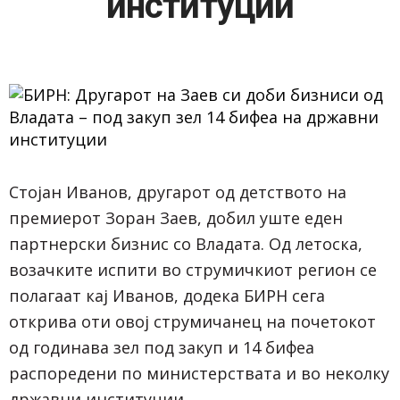
институции
Стојан Иванов, другарот од детството на
премиерот Зоран Заев, добил уште еден
партнерски бизнис со Владата. Од летоска,
возачките испити во струмичкиот регион се
полагаат кај Иванов, додека БИРН сега
открива оти овој струмичанец на почетокот
од годинава зел под закуп и 14 бифеа
распоредени по министерствата и во неколку
државни институции.