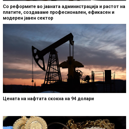
Со реформите во јавната администрација и растот на
платите, создаваме професионален, ефикасен и
модерен јавен сектор
Цената на нафтата скокна на 94 долари