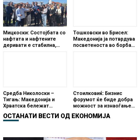
Мицкоски: Состојбата со
Тошковски во Брисел:
нафтата и нафтените
Македонија ја потврдува
деривати е стабилна,
посветеноста во борбата
Македонија со најевтини
против криумчарењето
горива во регионот
мигранти
Средба Николоски –
Стоилковиќ: Бизнис
Тигањ: Македонија и
форумот ќе биде добра
Хрватска бележат
можност за изнаоѓање
одлични билатерални и
нови форми и методи за
ОСТАНАТИ ВЕСТИ ОД
ЕКОНОМИЈА
трговски односи
соработка меѓу двете
држави