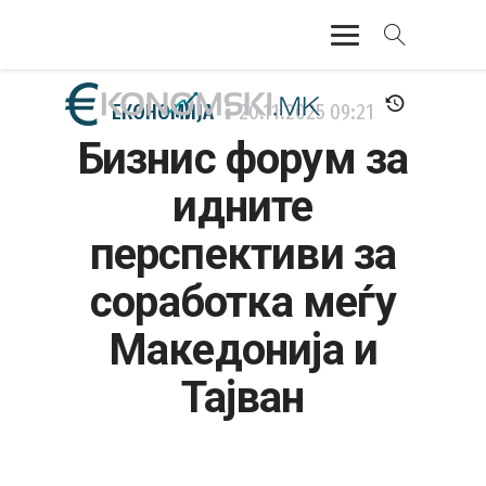
АКТУЕЛНО
ЕКОНОМИЈА
20.11.2025
09:21
Бизнис форум за
ЕКОНОМИЈА
идните
ФИНАНСИИ
перспективи за
БАНКАРСТВО
соработка меѓу
ЖИВОТ
Македонија и
МОЗАИК
Тајван