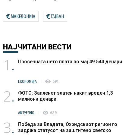
МАКЕДОНИЈА
ТАЈВАН
НАЈЧИТАНИ
ВЕСТИ
1
Просечната нето плата во мај 49.544 денари
visibility
ЕКОНОМИЈА
691
2
ФОТО: Запленет златен накит вреден 1,3
милиони денари
visibility
АКТУЕЛНО
689
3
Победа за Владата, Охридскиот регион го
задржа статусот на заштитено светско