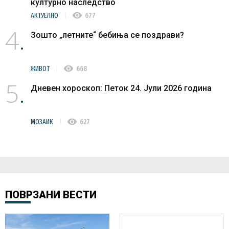
културно наследство
visibility
АКТУЕЛНО
677
4
Зошто „летните“ бебиња се поздрави?
visibility
ЖИВОТ
668
5
Дневен хороскоп: Петок 24. Јули 2026 година
visibility
МОЗАИК
627
ПОВРЗАНИ ВЕСТИ