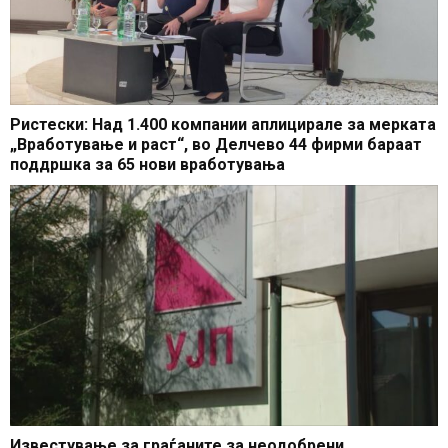
Ристески: Над 1.400 компании аплицирале за мерката
„Вработување и раст“, во Делчево 44 фирми бараат
поддршка за 65 нови вработувања
Известување за граѓаните за неодобрени