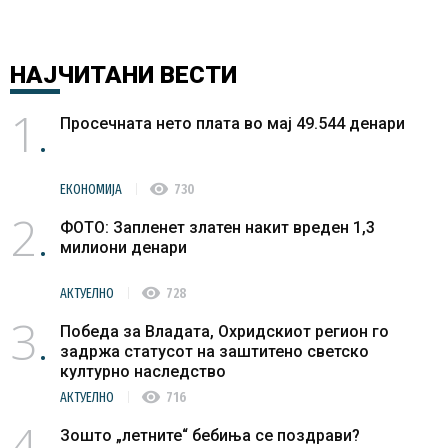
НАЈЧИТАНИ
ВЕСТИ
1
Просечната нето плата во мај 49.544 денари
visibility
ЕКОНОМИЈА
730
2
ФОТО: Запленет златен накит вреден 1,3
милиони денари
visibility
АКТУЕЛНО
728
3
Победа за Владата, Охридскиот регион го
задржа статусот на заштитено светско
културно наследство
visibility
АКТУЕЛНО
716
4
Зошто „летните“ бебиња се поздрави?