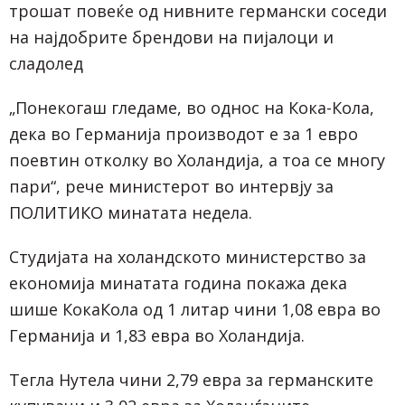
трошат повеќе од нивните германски соседи
на најдобрите брендови на пијалоци и
сладолед
„Понекогаш гледаме, во однос на Кока-Кола,
дека во Германија производот е за 1 евро
поевтин отколку во Холандија, а тоа се многу
пари“, рече министерот во интервју за
ПОЛИТИКО минатата недела.
Студијата на холандското министерство за
економија минатата година покажа дека
шише КокаКола од 1 литар чини 1,08 евра во
Германија и 1,83 евра во Холандија.
Тегла Нутела чини 2,79 евра за германските