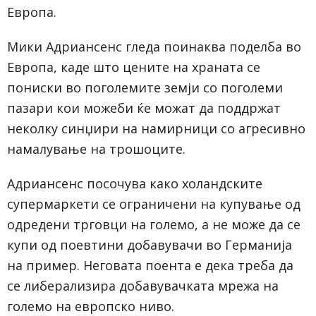
Европа.
Мики Адриансенс гледа поинаква поделба во
Европа, каде што цените на храната се
пониски во поголемите земји со поголеми
пазари кои можеби ќе можат да поддржат
неколку синџири на намирници со агресивно
намалување на трошоците.
Адриансенс посочува како холандските
супермаркети се ограничени на купување од
одредени трговци на големо, а не може да се
купи од поевтини добавувачи во Германија
на пример. Неговата поента е дека треба да
се либерализира добавувачката мрежа на
големо на европско ниво.