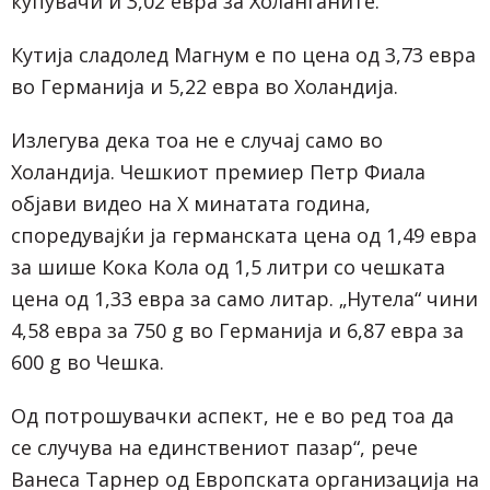
купувачи и 3,02 евра за Холанѓаните.
Кутија сладолед Магнум е по цена од 3,73 евра
во Германија и 5,22 евра во Холандија.
Излегува дека тоа не е случај само во
Холандија. Чешкиот премиер Петр Фиала
објави видео на X минатата година,
споредувајќи ја германската цена од 1,49 евра
за шише Кока Кола од 1,5 литри со чешката
цена од 1,33 евра за само литар. „Нутела“ чини
4,58 евра за 750 g во Германија и 6,87 евра за
600 g во Чешка.
Од потрошувачки аспект, не е во ред тоа да
се случува на единствениот пазар“, рече
Ванеса Тарнер од Европската организација на