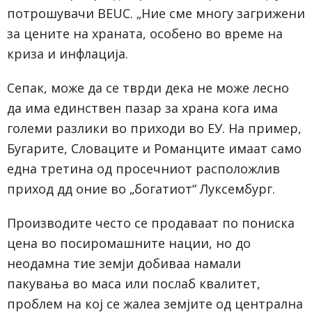
потрошувачи BEUC. „Ние сме многу загрижени
за цените на храната, особено во време на
криза и инфлација.
Сепак, може да се тврди дека не може лесно
да има единствен пазар за храна кога има
големи разлики во приходи во ЕУ. На пример,
Бугарите, Словаците и Романците имаат само
една третина од просечниот расположлив
приход дд оние во „богатиот“ Луксембург.
Производите често се продаваат по пониска
цена во посиромашните нации, но до
неодамна тие земји добиваа намали
пакувања во маса или послаб квалитет,
проблем на кој се жалеа земјите од централна