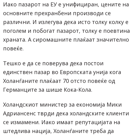
Иако пазарот на ЕУ е унифициран, цените на
основните прехранбени производи се
различни. И излегува дека исто толку колку е
поголем и побогат пазарот, толку е поевтина
храната. А сиромашните плаќаат значително
повеќе.
Тешко е да се поверува дека постои
единствен пазар во Европската унија кога
Холанѓаните плаќаат 70 отсто повеќе од
Германците за шише Кока-Кола.
Холандскиот министер за економија Мики
Адриансенс тврди дека холандските клиенти
се измамени. Иако имаат репутацијата на
штедлива нација, Холанѓаните треба да