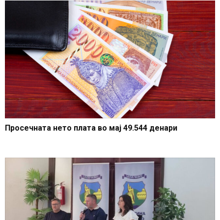
Просечната нето плата во мај 49.544 денари