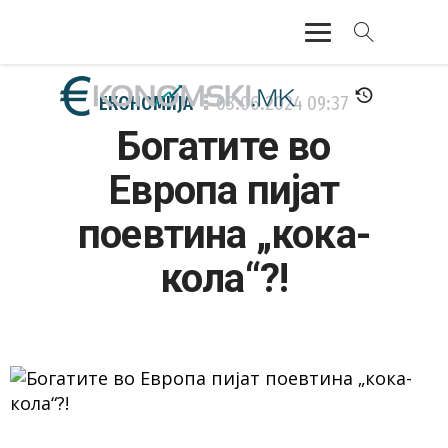
АКТУЕЛНО
ЕКОНОМИЈА
03.06.2024
09:37
Богатите во
ЕКОНОМИЈА
Европа пијат
ФИНАНСИИ
поевтина „кока-
БАНКАРСТВО
кола“?!
ЖИВОТ
МОЗАИК