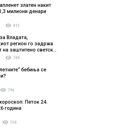
апленет златен накит
1,3 милиони денари
visibility
813
за Владата,
иот регион го задржа
т на заштитено светско
о наследство
visibility
799
летните“ бебиња се
ви?
visibility
796
хороскоп: Петок 24.
26 година
visibility
758