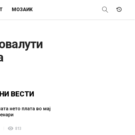
Т
МОЗАИК
товалути
а
НИ
ВЕСТИ
ата нето плата во мај
денари
visibility
813