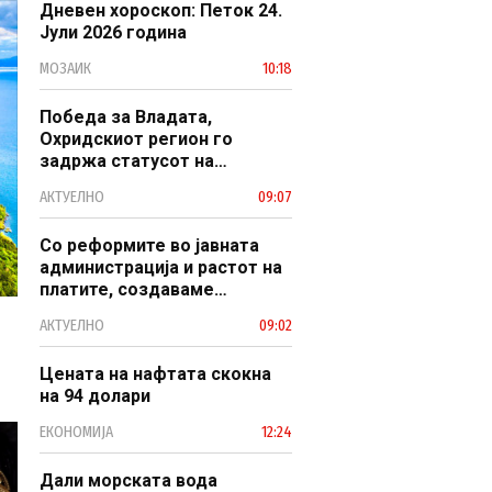
Дневен хороскоп: Петок 24.
Јули 2026 година
МОЗАИК
10:18
Победа за Владата,
Охридскиот регион го
задржа статусот на
заштитено светско културно
АКТУЕЛНО
09:07
наследство
Со реформите во јавната
администрација и растот на
платите, создаваме
професионален, ефикасен и
АКТУЕЛНО
09:02
модерен јавен сектор
Цената на нафтата скокна
на 94 долари
ЕКОНОМИЈА
12:24
Дали морската вода