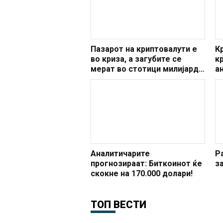
Пазарот на криптовалути е
К
во криза, а загубите се
к
мерат во стотици милијарди
а
долари
о
п
Аналитичарите
Р
прогнозираат: Биткоинот ќе
з
скокне на 170.000 долари!
ТОП ВЕСТИ