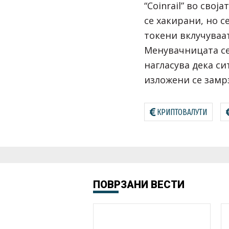
“Coinrail” во свој
се хакирани, но с
токени вклучуваат
Менувачницата се
нагласува дека си
изложени се замр
КРИПТОВАЛУТИ
ПОВРЗАНИ ВЕСТИ