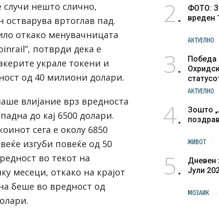
2
е случи нешто слично,
ФОТО: З
вреден 
н остварува вртоглав пад.
чило откако менувачницата
АКТУЕЛНО
oinrail”, потврди дека е
3
Победа 
акерите украле токени и
Охридск
ност од 40 милиони долари.
статусо
културн
АКТУЕЛНО
маше влијание врз вредноста
4
Зошто „
 падна до кај 6500 долари.
поздра
оинот сега е околу 6850
веќе изгуби повеќе од 50
ЖИВОТ
5
вредност во текот на
Дневен 
Јули 20
ку месеци, откако на крајот
на беше во вредност од
МОЗАИК
олари.