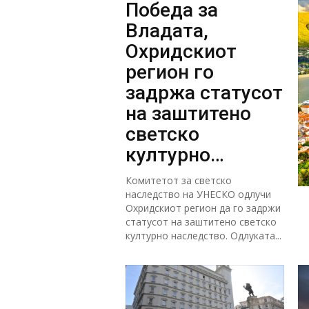
Победа за
Владата,
Охридскиот
регион го
задржа статусот
на заштитено
светско
културно
наследство
Комитетот за светско
наследство на УНЕСКО одлучи
Охридскиот регион да го задржи
статусот на заштитено светско
културно наследство. Одлуката...