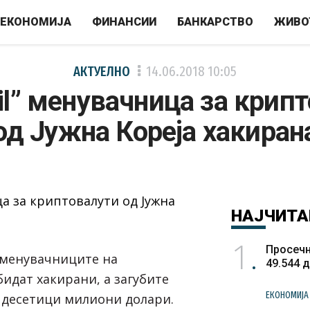
ЕКОНОМИЈА
ФИНАНСИИ
БАНКАРСТВО
ЖИВО
АКТУЕЛНО
14.06.2018
10:05
ail” менувачница за крип
од Јужна Кореја хакиран
НАЈЧИТА
1
Просечн
а менувачниците на
49.544 
идат хакирани, а загубите
ЕКОНОМИЈА
о десетици милиони долари.