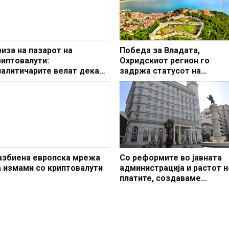
риза на пазарот на
Победа за Владата,
риптовалути:
Охридскиот регион го
налитичарите велат дека
задржа статусот на
вој пад е поинаков од
заштитено светско култур
ретходните
наследство
азбиена европска мрежа
Со реформите во јавната
а измами со криптовалути
администрација и растот н
платите, создаваме
професионален, ефикасен
модерен јавен сектор