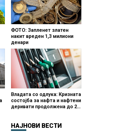
ФОТО: Запленет златен
накит вреден 1,3 милиони
денари
но
Владата со одлука: Кризната
а
состојба за нафта и нафтени
деривати продолжена до 20
 и
октомври
НАЈНОВИ ВЕСТИ