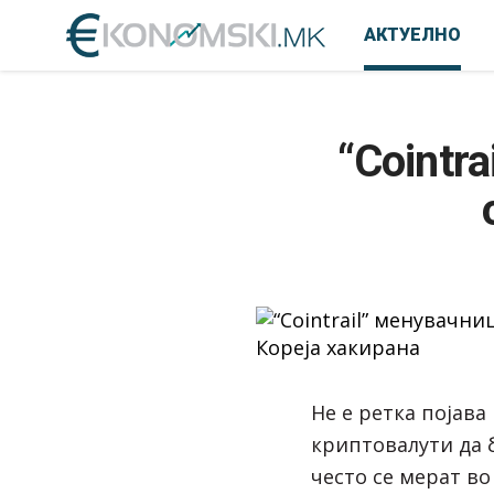
АКТУЕЛНО
“Cointr
Не е ретка појав
криптовалути да б
често се мерат в