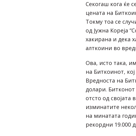
Секогаш кога ќе с
цената на Биткои
Токму тоа се слу
од Јужна Кореја “C
хакирана и дека х
алткоини во вред
Ова, исто така, и
на Биткоинот, кој
Вредноста на Битк
долари. Битконот 
отсто од својата 
изминатите некол
на минатата годи
рекордни 19.000 д