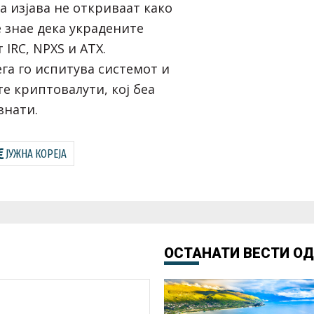
ата изјава не откриваат како
е знае дека украдените
 IRC, NPXS и ATX.
га го испитува системот и
те криптовалути, кој беа
знати.
ЈУЖНА КОРЕЈА
ОСТАНАТИ ВЕСТИ О