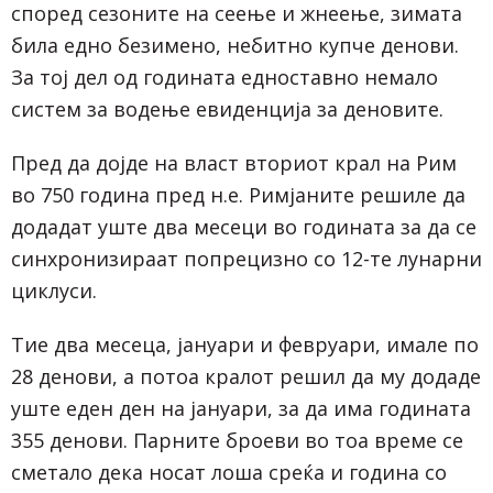
според сезоните на сеење и жнеење, зимата
била едно безимено, небитно купче денови.
За тој дел од годината едноставно немало
систем за водење евиденција за деновите.
Пред да дојде на власт вториот крал на Рим
во 750 година пред н.е. Римјаните решиле да
додадат уште два месеци во годината за да се
синхронизираат попрецизно со 12-те лунарни
циклуси.
Тие два месеца, јануари и февруари, имале по
28 денови, а потоа кралот решил да му додаде
уште еден ден на јануари, за да има годината
355 денови. Парните броеви во тоа време се
сметало дека носат лоша среќа и година со