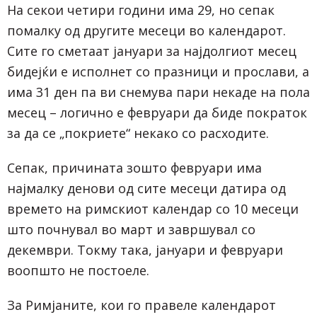
На секои четири години има 29, но сепак
помалку од другите месеци во календарот.
Сите го сметаат јануари за најдолгиот месец
бидејќи е исполнет со празници и прослави, а
има 31 ден па ви снемува пари некаде на пола
месец – логично е февруари да биде пократок
за да се „покриете“ некако со расходите.
Сепак, причината зошто февруари има
најмалку денови од сите месеци датира од
времето на римскиот календар со 10 месеци
што почнувал во март и завршувал со
декември. Токму така, јануари и февруари
воопшто не постоеле.
За Римјаните, кои го правеле календарот