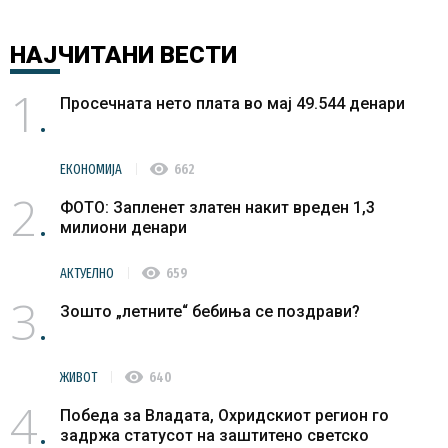
НАЈЧИТАНИ
ВЕСТИ
1
Просечната нето плата во мај 49.544 денари
visibility
ЕКОНОМИЈА
662
2
ФОТО: Запленет златен накит вреден 1,3
милиони денари
visibility
АКТУЕЛНО
659
3
Зошто „летните“ бебиња се поздрави?
visibility
ЖИВОТ
640
4
Победа за Владата, Охридскиот регион го
задржа статусот на заштитено светско