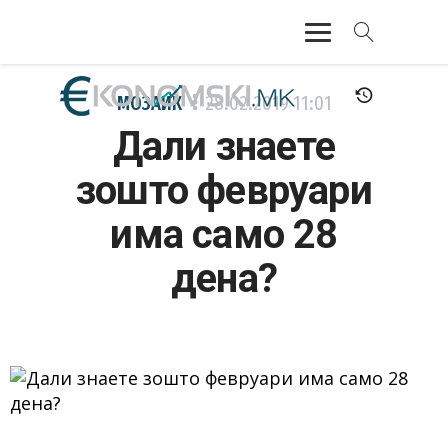
АКТУЕЛНО
МОЗАИК
28.02.2019
11:01
Дали знаете
ЕКОНОМИЈА
зошто февруари
ФИНАНСИИ
има само 28
БАНКАРСТВО
дена?
ЖИВОТ
МОЗАИК