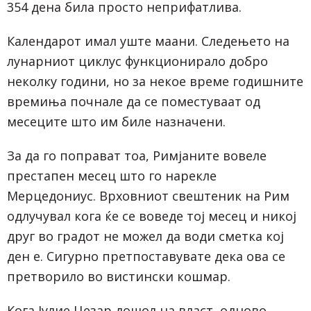
354 дена била просто неприфатлива.
Календарот имал уште маани. Следењето на
лунарниот циклус функционирало добро
неколку години, но за некое време годишните
времиња почнале да се поместуваат од
месеците што им биле назначени.
За да го поправат тоа, Римјаните вовеле
престапен месец што го нарекле
Мерцедониус. Врховниот свештеник на Рим
одлучувал кога ќе се воведе тој месец и никој
друг во градот не можел да води сметка кој
ден е. Сигурно претпоставувате дека ова се
претворило во вистински кошмар.
Кога Јулие Цезар дошол на власт, одново