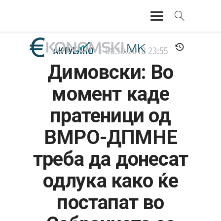
АКТУЕЛНО
АКТУЕЛНО
08.10.2018
23:55
Димовски: Во
ЕКОНОМИЈА
момент каде
ФИНАНСИИ
пратеници од
БАНКАРСТВО
ВМРО-ДПМНЕ
ЖИВОТ
треба да донесат
МОЗАИК
одлука како ќе
постапат во