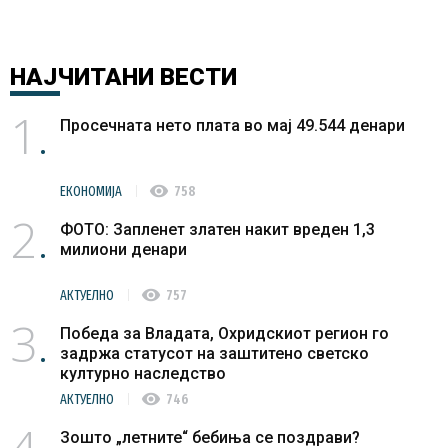
НАЈЧИТАНИ
ВЕСТИ
1
Просечната нето плата во мај 49.544 денари
visibility
ЕКОНОМИЈА
758
2
ФОТО: Запленет златен накит вреден 1,3
милиони денари
visibility
АКТУЕЛНО
757
3
Победа за Владата, Охридскиот регион го
задржа статусот на заштитено светско
културно наследство
visibility
АКТУЕЛНО
746
4
Зошто „летните“ бебиња се поздрави?