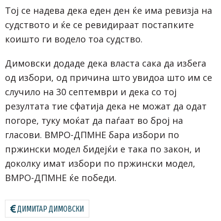
Тој се надева дека еден ден ќе има ревизја на
судството и ќе се ревидираат постапките
коишто ги водело тоа судство.
Димовски додаде дека власта сака да избега
од избори, од причина што увидоа што им се
случило на 30 септември и дека со тој
резултата тие сфатија дека не можат да одат
погоре, туку моќат да паѓаат во број на
гласови. ВМРО-ДПМНЕ бара избори по
пржински модел бидејќи е така по закон, и
доколку имат избори по пржински модел,
ВМРО-ДПМНЕ ќе победи.
ДИМИТАР ДИМОВСКИ