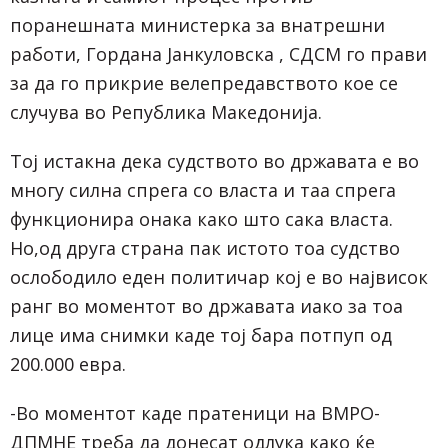
поранешната министерка за внатрешни
работи, Гордана Јанкуловска , СДСМ го прави
за да го прикрие велепредавството кое се
случува во Република Македонија.
Тој истакна дека судството во државата е во
многу силна спрега со власта и таа спрега
функционира онака како што сака власта.
Но,од друга страна пак истото тоа судство
ослободило еден политичар кој е во највисок
ранг во моментот во државата иако за тоа
лице има снимки каде тој бара потпуп од
200.000 евра.
-Во моментот каде пратеници на ВМРО-
ДПМНЕ треба да донесат одлука како ќе