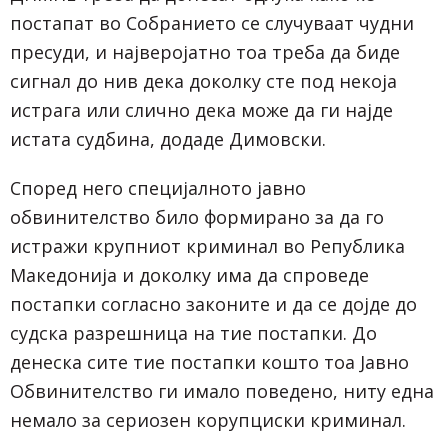
постапат во Собранието се случуваат чудни
пресуди, и најверојатно тоа треба да биде
сигнал до нив дека доколку сте под некоја
истрага или слично дека може да ги најде
истата судбина, додаде Димовски.
Според него специјалното јавно
обвинителство било формирано за да го
истражи крупниот криминал во Република
Македонија и доколку има да спроведе
постапки согласно законите и да се дојде до
судска разрешница на тие постапки. До
денеска сите тие постапки кошто тоа Јавно
Обвинителство ги имало поведено, ниту една
немало за сериозен корупциски криминал.