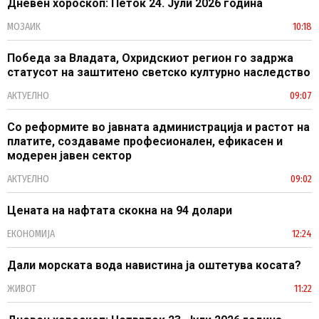
Дневен хороскоп: Петок 24. Јули 2026 година
МОЗАИК
10:18
Победа за Владата, Охридскиот регион го задржа
статусот на заштитено светско културно наследство
АКТУЕЛНО
09:07
Со реформите во јавната администрација и растот на
платите, создаваме професионален, ефикасен и
модерен јавен сектор
АКТУЕЛНО
09:02
Цената на нафтата скокна на 94 долари
ЕКОНОМИЈА
12:24
Дали морската вода навистина ја оштетува косата?
ЖИВОТ
11:22