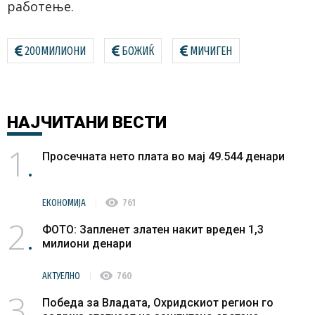
работење.
200МИЛИОНИ
БОЖИЌ
МИЧИГЕН
НАЈЧИТАНИ
ВЕСТИ
1
Просечната нето плата во мај 49.544 денари
visibility
ЕКОНОМИЈА
761
2
ФОТО: Запленет златен накит вреден 1,3
милиони денари
visibility
АКТУЕЛНО
760
3
Победа за Владата, Охридскиот регион го