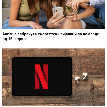
Англија забранува енергетски пијалаци за помлади
од 16 години