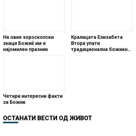
На овие хороскопски
Кралицата Елизабета
знаци Божиќ им е
Втора упати
најомилен празник
традиционална божикна
порака за мир
Четири интересни факти
за Божик
ОСТАНАТИ ВЕСТИ ОД
ЖИВОТ