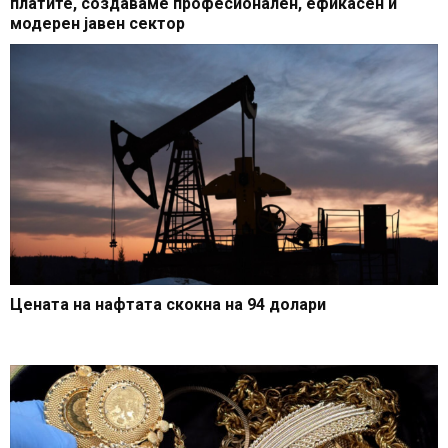
платите, создаваме професионален, ефикасен и
модерен јавен сектор
Цената на нафтата скокна на 94 долари