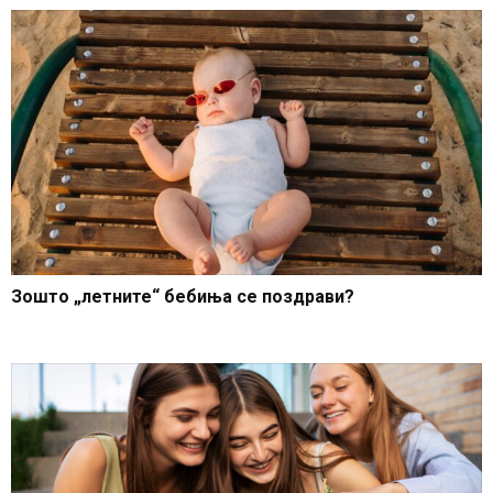
Зошто „летните“ бебиња се поздрави?