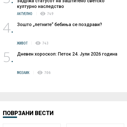
задржа статусот на заштитено светско
културно наследство
visibility
АКТУЕЛНО
749
4
Зошто „летните“ бебиња се поздрави?
visibility
ЖИВОТ
743
5
Дневен хороскоп: Петок 24. Јули 2026 година
visibility
МОЗАИК
706
ПОВРЗАНИ ВЕСТИ