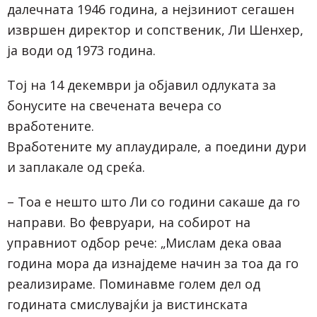
далечната 1946 година, а нејзиниот сегашен
извршен директор и сопственик, Ли Шенхер,
ја води од 1973 година.
Тој на 14 декември ја објавил одлуката за
бонусите на свечената вечера со
вработените.
Вработените му аплаудирале, а поедини дури
и заплакале од среќа.
– Тоа е нешто што Ли со години сакаше да го
направи. Во февруари, на собирот на
управниот одбор рече: „Мислам дека оваа
година мора да изнајдеме начин за тоа да го
реализираме. Поминавме голем дел од
годината смислувајќи ја вистинската