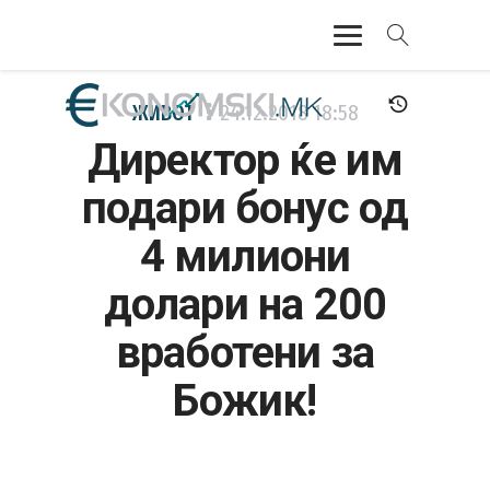
АКТУЕЛНО
ЖИВОТ
24.12.2018
18:58
Директор ќе им
ЕКОНОМИЈА
подари бонус од
ФИНАНСИИ
4 милиони
БАНКАРСТВО
долари на 200
ЖИВОТ
вработени за
МОЗАИК
Божик!