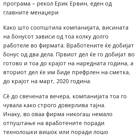
програма – рекол Ерик Ервин, еден од
главните менаџери
Како што соопштила компанијата, висината
на бонусот зависи од тоа колку долго
работеле во фирмата. Вработените ќе добијат
бонус од два дела. Првиот дел ќе го добијат во
готово и тоа до крајот на наредната година, а
вториот дел ќе им биде префрлен на сметка,
до крајот на март, 2020 година.
Сè до свечената вечера, компанијата тоа го
чувала како строго доверлива тајна.
Инаку, во оваа фирма никогаш немало
отпуштање на вработените поради
технолошки вишок или поради лошо