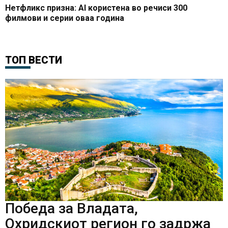
Нетфликс призна: AI користена во речиси 300
филмови и серии оваа година
ТОП ВЕСТИ
Победа за Владата,
Охридскиот регион го задржа