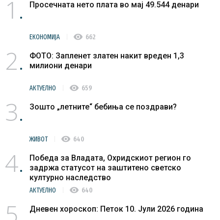
1
Просечната нето плата во мај 49.544 денари
visibility
ЕКОНОМИЈА
662
2
ФОТО: Запленет златен накит вреден 1,3
милиони денари
visibility
АКТУЕЛНО
659
3
Зошто „летните“ бебиња се поздрави?
visibility
ЖИВОТ
640
4
Победа за Владата, Охридскиот регион го
задржа статусот на заштитено светско
културно наследство
visibility
АКТУЕЛНО
640
5
Дневен хороскоп: Петок 10. Јули 2026 година