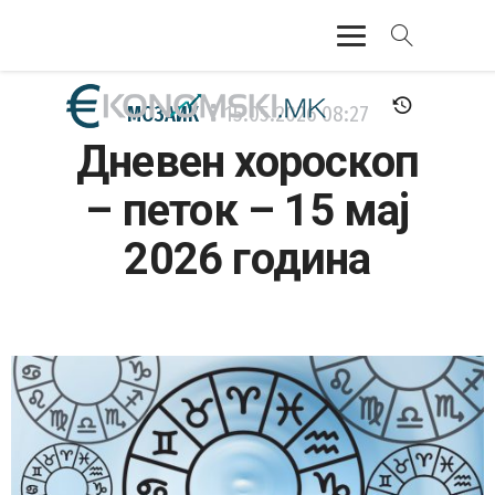
АКТУЕЛНО
МОЗАИК
15.05.2026
08:27
Дневен хороскоп
ЕКОНОМИЈА
– петок – 15 мај
ФИНАНСИИ
2026 година
БАНКАРСТВО
ЖИВОТ
МОЗАИК