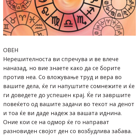
ОВЕН
Нерешителноста ви спречува и ве влече
наназад, но вие знаете како да се борите
против неа. Со вложување труд и вера во
вашите дела, ќе ги напуштите сомнежите и ќе
ги доведете до успешен крај. Ќе ги завршите
повеќето од вашите задачи во текот на денот
и тоа ќе ви даде надеж за вашата иднина.
Оние кои се на одмор ќе го направат
разновиден својот ден со возбудлива забава.