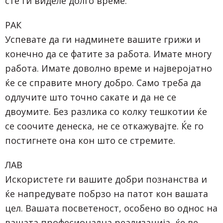
сте ги виделе долго време.
РАК
Успевате да ги надминете вашите грижи и
конечно да се фатите за работа. Имате многу
работа. Имате доволно време и најверојатно
ќе се справите многу добро. Само треба да
одлучите што точно сакате и да не се
двоумите. Без разлика со колку тешкотии ќе
се соочите денеска, не се откажувајте. Ќе го
постигнете она кон што се стремите.
ЛАВ
Искористете ги вашите добри познанства и
ќе напредувате побрзо на патот кон вашата
цел. Вашата посветеност, особено во однос на
вашата професионална реализација, ќе ве