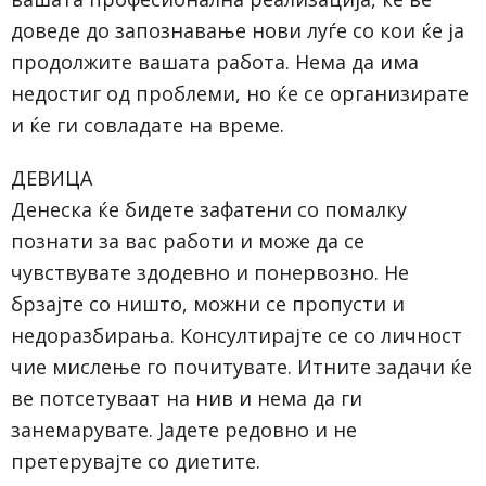
доведе до запознавање нови луѓе со кои ќе ја
продолжите вашата работа. Нема да има
недостиг од проблеми, но ќе се организирате
и ќе ги совладате на време.
ДЕВИЦА
Денеска ќе бидете зафатени со помалку
познати за вас работи и може да се
чувствувате здодевно и понервозно. Не
брзајте со ништо, можни се пропусти и
недоразбирања. Консултирајте се со личност
чие мислење го почитувате. Итните задачи ќе
ве потсетуваат на нив и нема да ги
занемарувате. Јадете редовно и не
претерувајте со диетите.