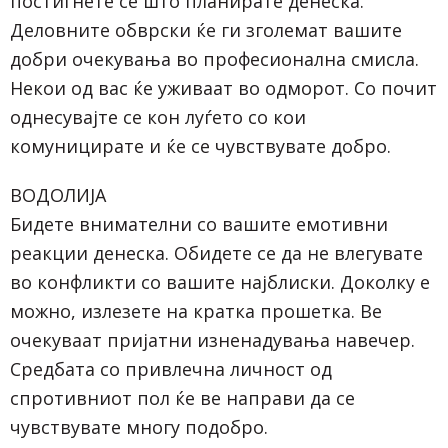
постигнете сè што планирате денеска.
Деловните обврски ќе ги зголемат вашите
добри очекувања во професионална смисла.
Некои од вас ќе уживаат во одморот. Со почит
однесувајте се кон луѓето со кои
комуницирате и ќе се чувствувате добро.
ВОДОЛИЈА
Бидете внимателни со вашите емотивни
реакции денеска. Обидете се да не влегувате
во конфликти со вашите најблиски. Доколку е
можно, излезете на кратка прошетка. Ве
очекуваат пријатни изненадувања навечер.
Средбата со привлечна личност од
спротивниот пол ќе ве направи да се
чувствувате многу подобро.