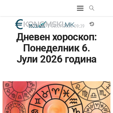
АКТУЕЛНО
МОЗАИК
06.07.2026
09:39
Дневен хороскоп:
ЕКОНОМИЈА
Понеделник 6.
ФИНАНСИИ
Јули 2026 година
БАНКАРСТВО
ЖИВОТ
МОЗАИК