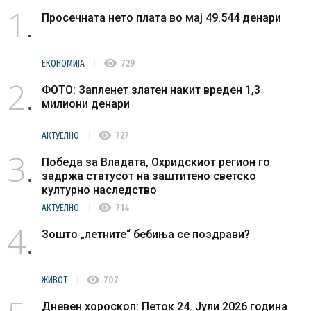
1
Просечната нето плата во мај 49.544 денари
visibility
ЕКОНОМИЈА
729
2
ФОТО: Запленет златен накит вреден 1,3
милиони денари
visibility
АКТУЕЛНО
727
3
Победа за Владата, Охридскиот регион го
задржа статусот на заштитено светско
културно наследство
visibility
АКТУЕЛНО
714
4
Зошто „летните“ бебиња се поздрави?
visibility
ЖИВОТ
707
Дневен хороскоп: Петок 24. Јули 2026 година