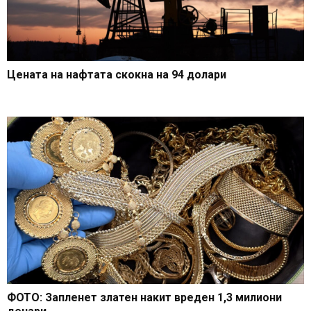
Цената на нафтата скокна на 94 долари
ФОТО: Запленет златен накит вреден 1,3 милиони