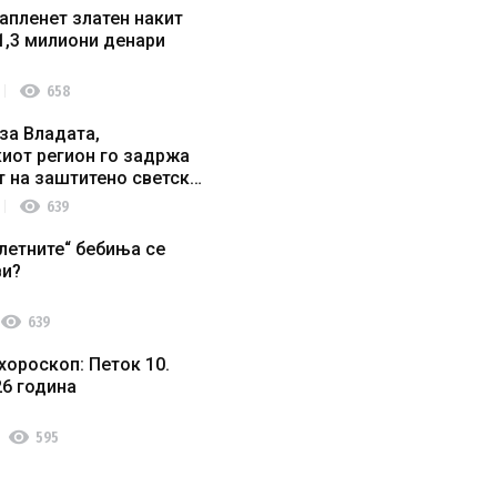
апленет златен накит
1,3 милиони денари
visibility
658
за Владата,
иот регион го задржа
т на заштитено светско
о наследство
visibility
639
летните“ бебиња се
ви?
visibility
639
хороскоп: Петок 10.
26 година
visibility
595