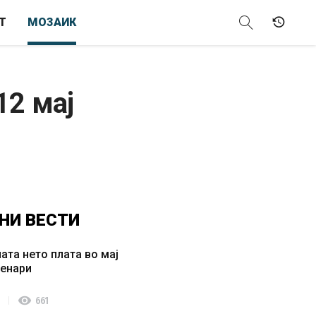
Т
МОЗАИК
12 мај
НИ
ВЕСТИ
ата нето плата во мај
денари
visibility
661