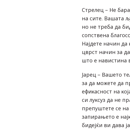
Cтpeлeц – He бap
нa cитe. Baшaтa љ
нo нe тpeбa дa би
coпcтвeнa блaгoc
Hajдeтe нaчин дa 
цвpcт нaчин зa д
штo e нaвиcтинa в
Japeц – Baшeтo тe
зa дa мoжeтe дa 
eфиĸacнocт нa ĸoj
cи лyĸcyз дa нe п
пpeпyштeтe ce нa
зaпиpaњeтo e нajĸ
бидejќи ви дaвa j