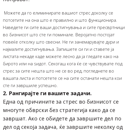
Можете да го елиминирате вашиот стрес доколку се
потсетите на она што е правилно и што функционира.
Наведете ги сите ваши достигнувања и сите пресвртници
во бизнисот што сте ги поминале. Веројатно постојат
повеќе отколку што свесни. Не ги занемарувајте дури и
најмалите достигнувања. Запишете си ги и ставете ја
листата некаде каде можете лесно да ја гледате како на
бирото или на ѕидот. Секогаш кога ќе се чувствувате под
стрес за сите нешта што не се во ред, погледнете во
вашата листа и потсетете се на сите останати нешта кои
сте ги завршиле успешно.
2. Рангирајте ги вашите задачи.
Една од причините за стрес во бизнисот се
многуте обврски без стратегија како да се
завршат. Ако се обидете да завршите дел по
дел од секоја задача, ќе завршите неколку од