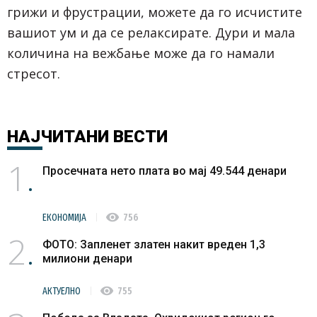
грижи и фрустрации, можете да го исчистите
вашиот ум и да се релаксирате. Дури и мала
количина на вежбање може да го намали
стресот.
НАЈЧИТАНИ
ВЕСТИ
1
Просечната нето плата во мај 49.544 денари
visibility
ЕКОНОМИЈА
756
2
ФОТО: Запленет златен накит вреден 1,3
милиони денари
visibility
АКТУЕЛНО
755