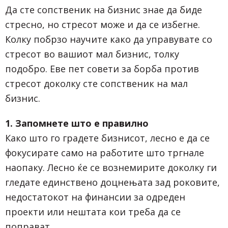
Да сте сопственик на бизнис знае да биде
стресно, но стресот може и да се избегне.
Колку побрзо научите како да управувате со
стресот во вашиот мал бизнис, толку
подобро. Еве пет совети за борба против
стресот доколку сте сопственик на мал
бизнис.
1. Запомнете што е правилно
Како што го градете бизнисот, лесно е да се
фокусирате само на работите што тргнале
наопаку. Лесно ќе се вознемирите доколку ги
гледате единствено доцнењата зад роковите,
недостатокот на финансии за одреден
проекти или нештата кои треба да се
поправат.