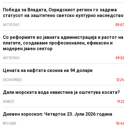
Победа за Владата, Охридскиот регион го задржа
статусот на заштитено светско културно наследство
АКТУЕЛНО
09:07
Со реформите во јавната администрација и растот на
платите, создаваме професионален, ефикасен и
модерен јавен сектор
АКТУЕЛНО
09:02
Цената на нафтата скокна на 94 долари
ЕКОНОМИЈА
12:24
Дали морската вода навистина ја оштетува косата?
ЖИВОТ
11:22
Дневен хороскоп: Четврток 23. Јули 2026 година
МОЗАИК
10:42