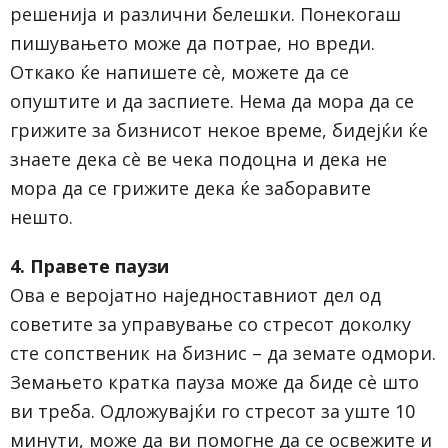
решенија и различни белешки. Понекогаш
пишувањето може да потрае, но вреди.
Откако ќе напишете сè, можете да се
опуштите и да заспиете. Нема да мора да се
грижите за бизнисот некое време, бидејќи ќе
знаете дека сè ве чека подоцна и дека не
мора да се грижите дека ќе заборавите
нешто.
4. Правете паузи
Ова е веројатно наједноставниот дел од
советите за управување со стресот доколку
сте сопственик на бизнис – да земате одмори.
Земањето кратка пауза може да биде сѐ што
ви треба. Одложувајќи го стресот за уште 10
минути, може да ви помогне да се освежите и