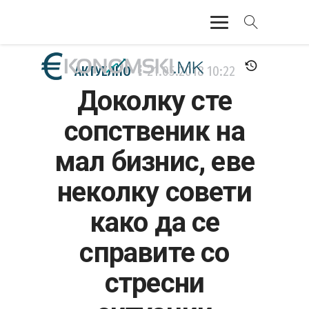
АКТУЕЛНО
АКТУЕЛНО
21.05.2018
10:22
Доколку сте
ЕКОНОМИЈА
сопственик на
ФИНАНСИИ
мал бизнис, еве
БАНКАРСТВО
неколку совети
ЖИВОТ
како да се
МОЗАИК
справите со
стресни