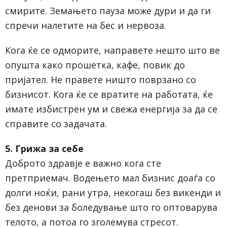
смирите. Земањето пауза може дури и да ги
спречи налетите на бес и нервоза.
Кога ќе се одморите, направете нешто што ве
опушта како прошетка, кафе, повик до
пријател. Не правете ништо поврзано со
бизнисот. Кога ќе се вратите на работата, ќе
имате избистрен ум и свежа енергија за да се
справите со задачата.
5. Грижа за себе
Доброто здравје е важно кога сте
претприемач. Водењето мал бизнис доаѓа со
долги ноќи, рани утра, некогаш без викенди и
без денови за боледување што го оптоварува
телото, а потоа го зголемува стресот.