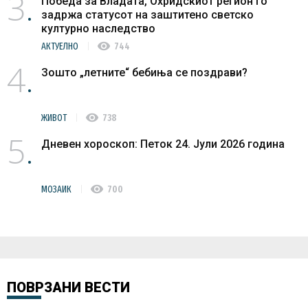
3
Победа за Владата, Охридскиот регион го
задржа статусот на заштитено светско
културно наследство
visibility
АКТУЕЛНО
744
4
Зошто „летните“ бебиња се поздрави?
visibility
ЖИВОТ
738
5
Дневен хороскоп: Петок 24. Јули 2026 година
visibility
МОЗАИК
700
ПОВРЗАНИ ВЕСТИ