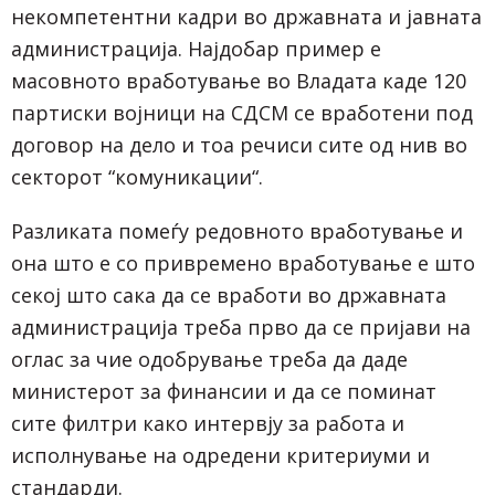
некомпетентни кадри во државната и јавната
администрација. Најдобар пример е
масовното вработување во Владата каде 120
партиски војници на СДСМ се вработени под
договор на дело и тоа речиси сите од нив во
секторот “комуникации“.
Разликата помеѓу редовното вработување и
она што е со привремено вработување е што
секој што сака да се вработи во државната
администрација треба прво да се пријави на
оглас за чие одобрување треба да даде
министерот за финансии и да се поминат
сите филтри како интервју за работа и
исполнување на одредени критериуми и
стандарди.