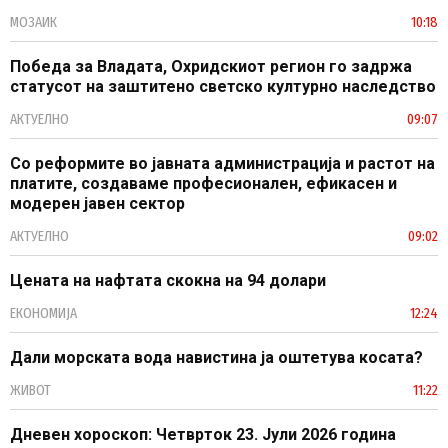
МОЗАИК
10:18
Победа за Владата, Охридскиот регион го задржа
статусот на заштитено светско културно наследство
АКТУЕЛНО
09:07
Со реформите во јавната администрација и растот на
платите, создаваме професионален, ефикасен и
модерен јавен сектор
АКТУЕЛНО
09:02
Цената на нафтата скокна на 94 долари
ЕКОНОМИЈА
12:24
Дали морската вода навистина ја оштетува косата?
ЖИВОТ
11:22
Дневен хороскоп: Четврток 23. Јули 2026 година