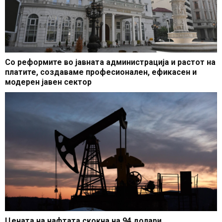
Со реформите во јавната администрација и растот на
платите, создаваме професионален, ефикасен и
модерен јавен сектор
Цената на нафтата скокна на 94 долари