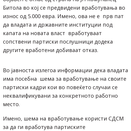
Битола во кој се предвидени вработувања во
износ од 5.000 евра. Имено, ова не е прв пат
да владата и државните институции под
капата на новата власт вработуваат
сопствени партиски послушници додека
другите вработени добиваат отказ.
Во јавноста излегоа информации дека владата
има посебна шема за вработување на своите
партиски кадри кои во повеќето случаи се
неквалификувани за конкретното работно
место.
Имено, шема на вработување користи СДСМ
за да ги вработува партиските