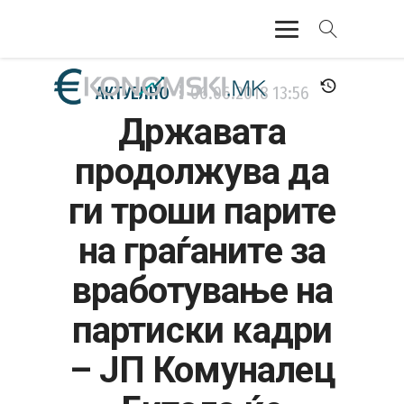
АКТУЕЛНО
АКТУЕЛНО
06.06.2018
13:56
Државата
ЕКОНОМИЈА
продолжува да
ФИНАНСИИ
ги троши парите
БАНКАРСТВО
на граѓаните за
ЖИВОТ
вработување на
МОЗАИК
партиски кадри
– ЈП Комуналец