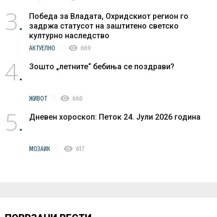
3
Победа за Владата, Охридскиот регион го
задржа статусот на заштитено светско
културно наследство
visibility
АКТУЕЛНО
669
4
Зошто „летните“ бебиња се поздрави?
visibility
ЖИВОТ
660
5
Дневен хороскоп: Петок 24. Јули 2026 година
visibility
МОЗАИК
617