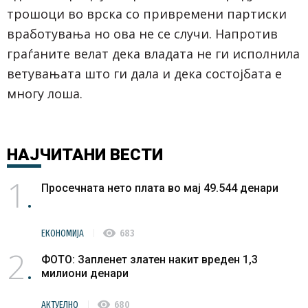
трошоци во врска со привремени партиски
вработувања но ова не се случи. Напротив
граѓаните велат дека владата не ги исполнила
ветувањата што ги дала и дека состојбата е
многу лоша.
НАЈЧИТАНИ
ВЕСТИ
1
Просечната нето плата во мај 49.544 денари
visibility
ЕКОНОМИЈА
683
2
ФОТО: Запленет златен накит вреден 1,3
милиони денари
visibility
АКТУЕЛНО
680