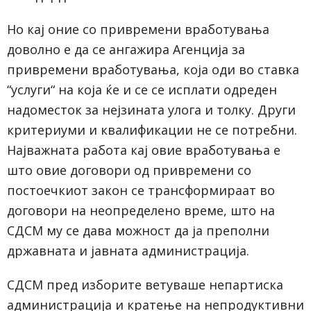
Но кај оние со привремени вработувања
доволно е да се ангажира Агенција за
привремени вработувања, која оди во ставка
“услуги“ на која ќе и се се исплати одреден
надоместок за нејзината улога и толку. Други
критериуми и квалификации не се потребни.
Најважната работа кај овие вработувања е
што овие договори од привремени со
постоечкиот закон се трансформираат во
договори на неопределено време, што на
СДСМ му се дава можност да ја преполни
државната и јавната администрација.
СДСМ пред изборите ветуваше непартиска
администрација и кратење на непродуктивни