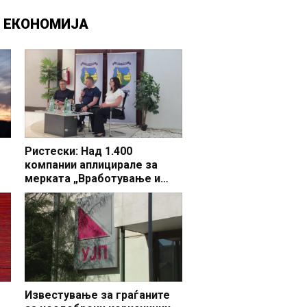
Д
ЕКОНОМИЈА
Ристески: Над 1.400
компании аплицирале за
мерката „Вработување и
раст“, во Делчево 44 фирми
бараат поддршка за 65 нови
вработувања
Известување за граѓаните