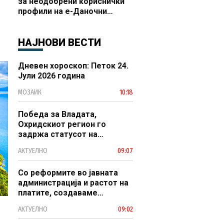
за неодобрени кориснички
профили на е-Даночни
услуги
НАЈНОВИ ВЕСТИ
Дневен хороскоп: Петок 24.
Јули 2026 година
МОЗАИК
10:18
Победа за Владата,
Охридскиот регион го
задржа статусот на
заштитено светско културно
АКТУЕЛНО
09:07
наследство
Со реформите во јавната
администрација и растот на
платите, создаваме
професионален, ефикасен и
АКТУЕЛНО
09:02
модерен јавен сектор