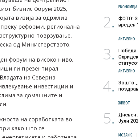
ЕКОНОМИЈА
киот бизнис форум 2025,
2
војата визија за одржлив
ФОТО: З
вреден 
 преку реформи, регионална
аструктурно поврзување,
АКТУЕЛНО
еска од Министерството.
3
Победа 
Охридск
ден форум на високо ниво,
статусо
иши ги презентирал
културн
АКТУЕЛНО
Владата на Северна
4
Зошто „
ивлекување инвестиции и
поздра
клима за домашните и
си.
ЖИВОТ
5
Дневен 
ажноста на соработката во
Јули 20
ори како што се
МОЗАИК
, енергетиката и работната