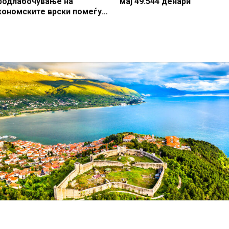
родлабочување на
мај 49.544 денари
кономските врски помеѓу
акедонија и Турција се наш
риоритет