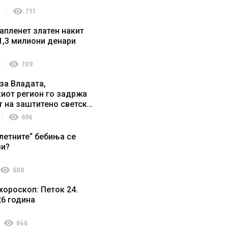
visibility
711
апленет златен накит
1,3 милиони денари
visibility
709
за Владата,
иот регион го задржа
т на заштитено светско
о наследство
visibility
696
летните“ бебиња се
ви?
visibility
688
хороскоп: Петок 24.
26 година
visibility
646