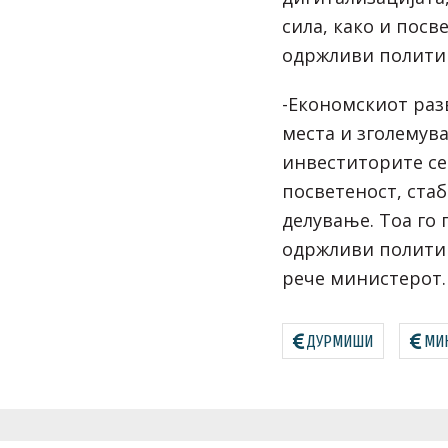
сила, како и посв
одржливи политик
-Економскиот раз
места и зголемув
инвеститорите се
посветеност, ста
делување. Тоа го
одржливи политик
рече министерот.
ДУРМИШИ
МИН