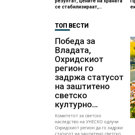
резултат, цените на храната
П
се стабилизираат,
е
посветено работиме на
М
заштита на животниот
п
стандард
ТОП ВЕСТИ
Победа за
Владата,
Охридскиот
регион го
задржа статусот
на заштитено
светско
културно
наследство
Комитетот за светско
наследство на УНЕСКО одлучи
Охридскиот регион да го задржи
статусот на заштитено светско