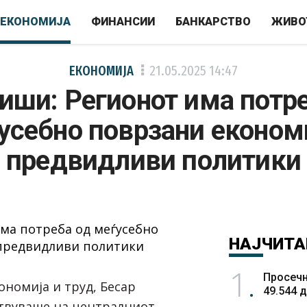
ЕКОНОМИЈА
ФИНАНСИИ
БАНКАРСТВО
ЖИВО
ЕКОНОМИЈА
21.05.2025
14:47
ши: Регионот има потр
усебно поврзани економ
предвидливи политики
НАЈЧИТА
1
Просечн
ономија и труд, Бесар
49.544 
твуваше на централниот