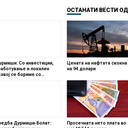
ОСТАНАТИ ВЕСТИ О
урмиши: Со инвестиции,
Цената на нафтата скокна
работување и локален
на 94 долари
азвој се бориме со
емографската криза
редба Дурмиши-Болат:
Просечната нето плата во