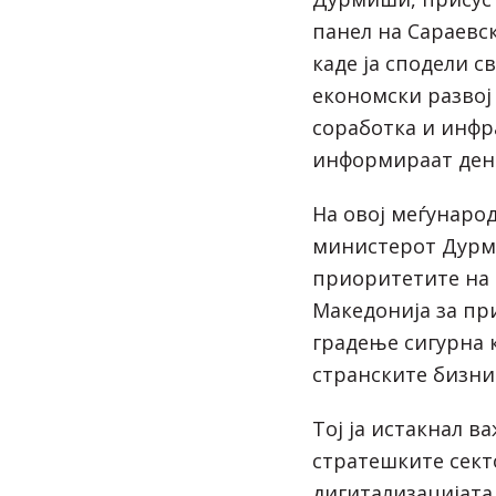
панел на Сараевс
каде ја сподели с
економски развој
соработка и инфр
информираат ден
На овој меѓунаро
министерот Дурм
приоритетите на 
Македонија за пр
градење сигурна 
странските бизни
Тој ја истакнал в
стратешките сект
дигитализацијата