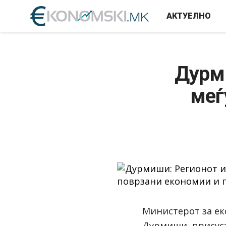
АКТУЕЛНО
Дурми
меѓ
Министерот за ек
Дурмиши, присус