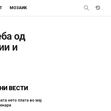
Т
МОЗАИК
еба од
ии и
НИ
ВЕСТИ
ата нето плата во мај
денари