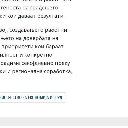
етеноста на градењето
и кои даваат резултати.
вој, создавањето работни
ањето на довербата на
 приоритети кои бараат
билност и конкретно
 градиме секојдневно преку
и и регионална соработка,
ИСТЕРСТВО ЗА ЕКОНОМИЈА И ТРУД