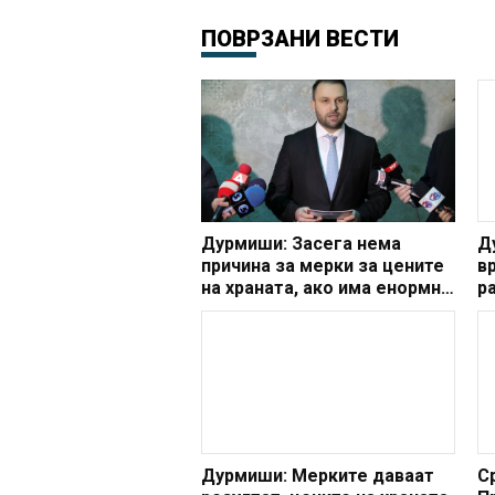
ПОВРЗАНИ ВЕСТИ
Дурмиши: Засега нема
Д
причина за мерки за цените
в
на храната, ако има енормно
р
зголемување, ќе реагираме
д
Дурмиши: Мерките даваат
С