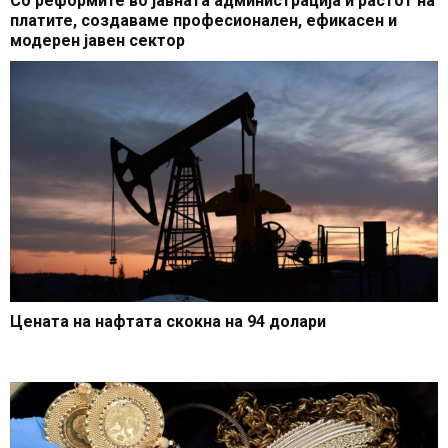
Со реформите во јавната администрација и растот на
платите, создаваме професионален, ефикасен и
модерен јавен сектор
Цената на нафтата скокна на 94 долари