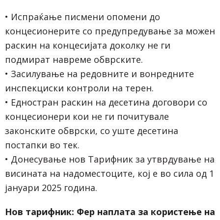
• Испраќање писмени опомени до
концесионерите со предупредување за можен
раскин на концесијата доколку не ги
подмират навреме обврските.
• Засилување на редовните и вонредните
инспекциски контроли на терен.
• Едностран раскин на десетина договори со
концесионери кои не ги почитувале
законските обврски, со уште десетина
постапки во тек.
• Донесување нов Тарифник за утврдување на
висината на надоместоците, кој е во сила од 1
јануари 2025 година.
Нов тарифник: Фер наплата за користење на