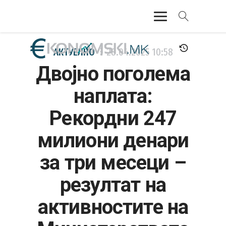
АКТУЕЛНО
АКТУЕЛНО
28.04.2025
10:58
Двојно поголема
ЕКОНОМИЈА
наплата:
ФИНАНСИИ
Рекордни 247
БАНКАРСТВО
милиони денари
ЖИВОТ
за три месеци –
МОЗАИК
резултат на
активностите на