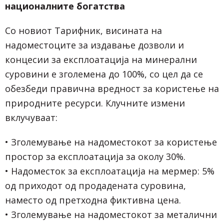
националните богатства
Со новиот Тарифник, висината на
надоместоците за издавање дозволи и
концесии за експлоатација на минерални
суровини е зголемена до 100%, со цел да се
обезбеди правична вредност за користење на
природните ресурси. Клучните измени
вклучуваат:
• Зголемување на надоместокот за користење
простор за експлоатација за околу 30%.
• Надоместок за експлоатација на мермер: 5%
од приходот од продадената суровина,
наместо од претходна фиктивна цена.
• Зголемување на надоместокот за металични