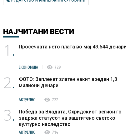
НАЈЧИТАНИ
ВЕСТИ
1
Просечната нето плата во мај 49.544 денари
visibility
ЕКОНОМИЈА
729
2
ФОТО: Запленет златен накит вреден 1,3
милиони денари
visibility
АКТУЕЛНО
727
3
Победа за Владата, Охридскиот регион го
задржа статусот на заштитено светско
културно наследство
visibility
АКТУЕЛНО
714