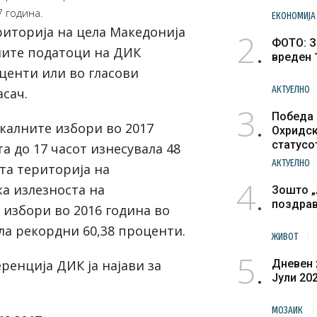
 година.
ЕКОНОМИЈА
риторија на цела Македонија
2
ФОТО: З
ните податоци на ДИК
вреден 
оценти или во гласови
АКТУЕЛНО
асач.
3
Победа 
окалните избори во 2017
Охридск
статусо
а до 17 часот изнесувала 48
културн
АКТУЕЛНО
та територија на
4
ка излезноста на
Зошто „
поздра
избори во 2016 година во
ла рекордни 60,38 проценти.
ЖИВОТ
5
ренција ДИК ја најави за
Дневен 
Јули 20
МОЗАИК