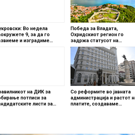
укровски: Во недела
Победа за Владата,
аокружете 9, за да го
Охридскиот регион го
азвиеме и изградиме
задржа статусот на
арпош во модерна и урбана
заштитено светско култур
редина
наследство
равилникот на ДИК за
Со реформите во јавната
обирање потписи за
администрација и растот н
андидатските листи за
платите, создаваме
окалните избори пред
професионален, ефикасен
ставен суд
модерен јавен сектор