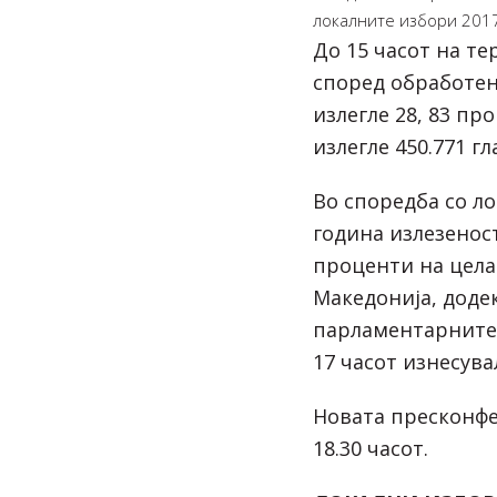
локалните избори 2017
До 15 часот на те
според обработе
излегле 28, 83 пр
излегле 450.771 гл
Во споредба со л
година излезеност
проценти на цела
Македонија, доде
парламентарните 
17 часот изнесува
Новата пресконфе
18.30 часот.