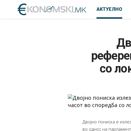
АКТУЕЛНО
Дв
рефере
со ло
Двојно пониска е изл
во однос на парламент