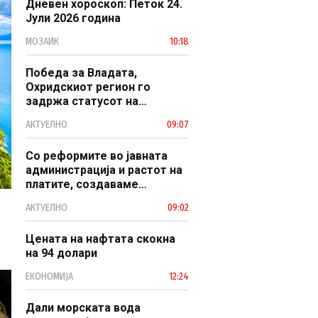
Дневен хороскоп: Петок 24.
Јули 2026 година
МОЗАИК
10:18
Победа за Владата,
Охридскиот регион го
задржа статусот на
заштитено светско културно
АКТУЕЛНО
09:07
наследство
Со реформите во јавната
администрација и растот на
платите, создаваме
професионален, ефикасен и
АКТУЕЛНО
09:02
модерен јавен сектор
Цената на нафтата скокна
на 94 долари
ЕКОНОМИЈА
12:24
Дали морската вода