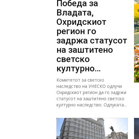
Победа за
Владата,
Охридскиот
регион го
задржа статусот
на заштитено
светско
културно
наследство
Комитетот за светско
наследство на УНЕСКО одлучи
Охридскиот регион да го задржи
статусот на заштитено светско
културно наследство. Одлуката...