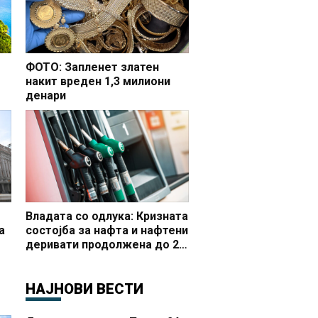
ФОТО: Запленет златен
накит вреден 1,3 милиони
денари
но
Владата со одлука: Кризната
а
состојба за нафта и нафтени
деривати продолжена до 20
 и
октомври
НАЈНОВИ ВЕСТИ