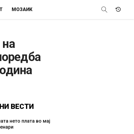
Т
МОЗАИК
 на
поредба
година
НИ
ВЕСТИ
ата нето плата во мај
денари