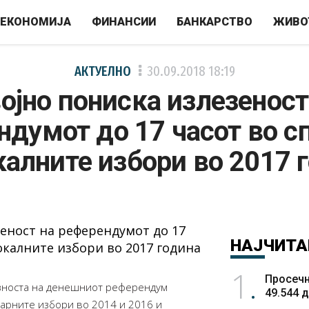
ЕКОНОМИЈА
ФИНАНСИИ
БАНКАРСТВО
ЖИВО
АКТУЕЛНО
30.09.2018
18:19
ојно пониска излезеност
ндумот до 17 часот во с
калните избори во 2017 
НАЈЧИТА
1
Просечн
езноста на денешниот референдум
49.544 
арните избори во 2014 и 2016 и