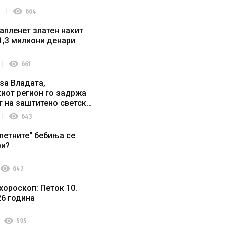
visibility
664
апленет златен накит
1,3 милиони денари
visibility
661
за Владата,
иот регион го задржа
т на заштитено светско
о наследство
visibility
643
летните“ бебиња се
ви?
visibility
642
хороскоп: Петок 10.
26 година
visibility
595