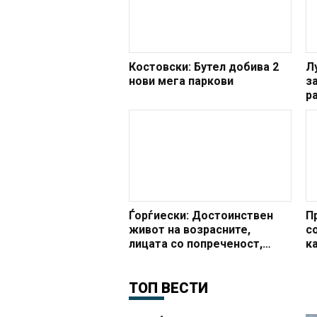
Костовски: Бутел добива 2
Л
нови мега паркови
з
р
К
с
Ѓорѓиески: Достоинствен
П
живот на возрасните,
с
лицата со попреченост,
к
ранливите категории
л
граѓани на Скопје
У
ТОП ВЕСТИ