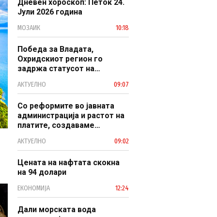
Дневен хороскоп: Петок 24.
Јули 2026 година
МОЗАИК
10:18
Победа за Владата,
Охридскиот регион го
задржа статусот на
заштитено светско културно
АКТУЕЛНО
09:07
наследство
Со реформите во јавната
администрација и растот на
платите, создаваме
професионален, ефикасен и
АКТУЕЛНО
09:02
модерен јавен сектор
Цената на нафтата скокна
на 94 долари
ЕКОНОМИЈА
12:24
Дали морската вода