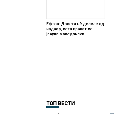
Ефтов: Досега нѐ делеле од
надвор, сега првпат се
јавува македонски
политичар кој нѐ дели од
внатре
ТОП ВЕСТИ