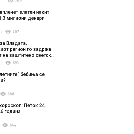
visibility
709
апленет златен накит
1,3 милиони денари
visibility
707
за Владата,
иот регион го задржа
т на заштитено светско
о наследство
visibility
693
летните“ бебиња се
ви?
visibility
686
хороскоп: Петок 24.
26 година
visibility
644