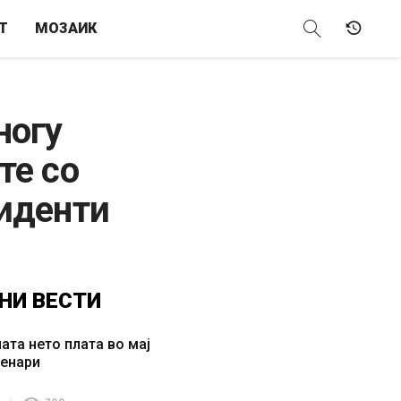
Т
МОЗАИК
ногу
те со
циденти
НИ
ВЕСТИ
ата нето плата во мај
денари