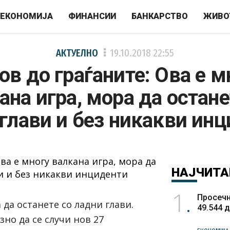
ЕКОНОМИЈА
ФИНАНСИИ
БАНКАРСТВО
ЖИВО
АКТУЕЛНО
19.10.2018
22:55
ов до граѓаните: Ова е м
ана игра, мора да остане
глави и без никакви ин
НАЈЧИТА
1
Просечн
 да останете со ладни глави.
49.544 
зно да се случи нов 27