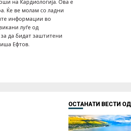
рши на Кардиологија. Ова е
а. Ќе ве молам со ладни
ите информации во
викани луѓе од
за да бидат заштитени
иша Ефтов.
ОСТАНАТИ ВЕСТИ О