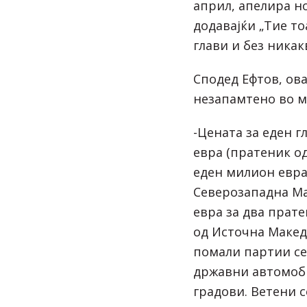
април, апелира н
додавајќи „Тие то
глави и без ника
Сподед Ефтов, ова
незапамтено во м
-Цената за еден г
евра (пратеник о
еден милион евра
Северозападна Ма
евра за два прате
од Источна Макед
помали партии се
државни автомоби
градови. Ветени 