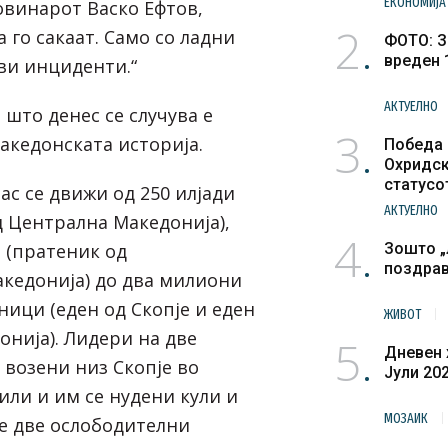
ЕКОНОМИЈА
овинарот Васко Ефтов,
2
а го сакаат. Само со ладни
ФОТО: З
вреден 
кви инциденти.“
АКТУЕЛНО
 што денес се случува е
3
акедонската историја.
Победа 
Охридск
статусо
лас се движи од 250 илјади
културн
АКТУЕЛНО
д Централна Македонија),
4
 (пратеник од
Зошто „
поздра
кедонија) до два милиони
ници (еден од Скопје и еден
ЖИВОТ
онија). Лидери на две
5
Дневен 
 возени низ Скопје во
Јули 20
ли и им се нудени кули и
МОЗАИК
се две ослободителни