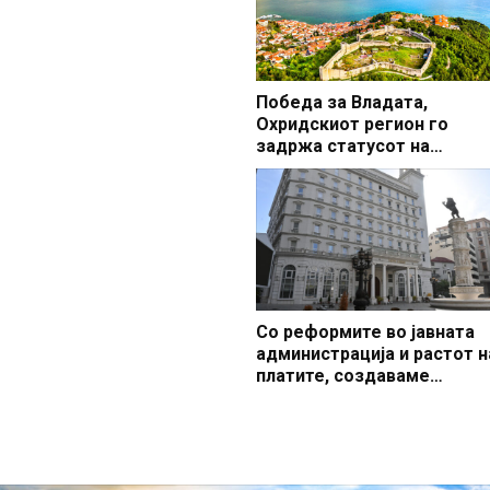
Победа за Владата,
Охридскиот регион го
задржа статусот на
заштитено светско култур
наследство
Со реформите во јавната
администрација и растот н
платите, создаваме
професионален, ефикасен
модерен јавен сектор