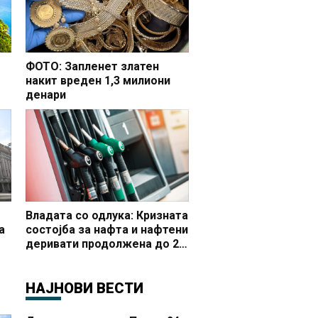
ФОТО: Запленет златен
накит вреден 1,3 милиони
денари
но
Владата со одлука: Кризната
а
состојба за нафта и нафтени
деривати продолжена до 20
 и
октомври
НАЈНОВИ ВЕСТИ