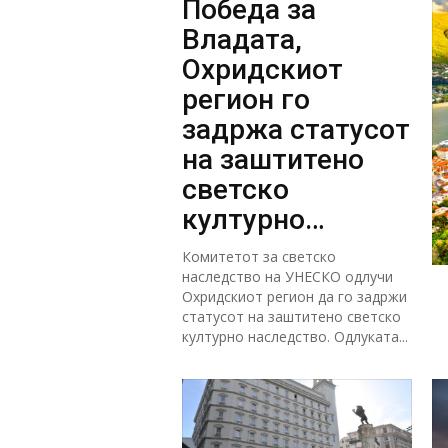
Победа за
Владата,
Охридскиот
регион го
задржа статусот
на заштитено
светско
културно
наследство
Комитетот за светско
наследство на УНЕСКО одлучи
Охридскиот регион да го задржи
статусот на заштитено светско
културно наследство. Одлуката...