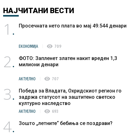
НАЈЧИТАНИ
ВЕСТИ
1
Просечната нето плата во мај 49.544 денари
visibility
ЕКОНОМИЈА
709
2
ФОТО: Запленет златен накит вреден 1,3
милиони денари
visibility
АКТУЕЛНО
707
3
Победа за Владата, Охридскиот регион го
задржа статусот на заштитено светско
културно наследство
visibility
АКТУЕЛНО
693
4
Зошто „летните“ бебиња се поздрави?