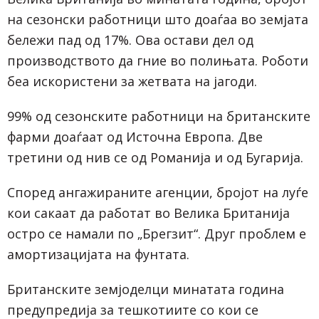
на сезонски работници што доаѓаа во земјата
бележи пад од 17%. Ова остави дел од
производството да гние во полињата. Роботи
беа искористени за жетвата на јагоди.
99% од сезонските работници на британските
фарми доаѓаат од Источна Европа. Две
третини од нив се од Романија и од Бугарија.
Според ангажираните агенции, бројот на луѓе
кои сакаат да работат во Велика Британија
остро се намали по „Брегзит“. Друг проблем е
амортизацијата на фунтата.
Британските земјоделци минатата година
предупредија за тешкотиите со кои се