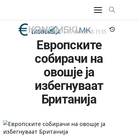
АКТУЕЛНО
ЕКОНОМИЈА
07.06.2018
11:15
Европските
ЕКОНОМИЈА
собирачи на
ФИНАНСИИ
овошје ја
БАНКАРСТВО
избегнуваат
ЖИВОТ
Британија
МОЗАИК