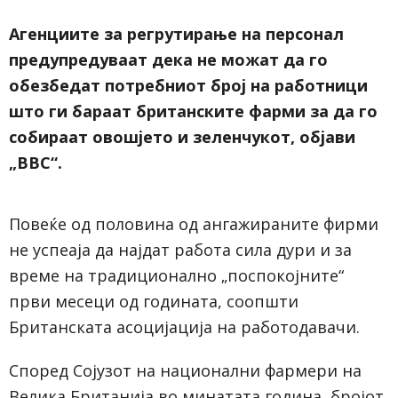
Агенциите за регрутирање на персонал
предупредуваат дека не можат да го
обезбедат потребниот број на работници
што ги бараат британските фарми за да го
собираат овошјето и зеленчукот, објави
„ВВС“.
Повеќе од половина од ангажираните фирми
не успеаја да најдат работа сила дури и за
време на традиционално „поспокојните“
први месеци од годината, соопшти
Британската асоцијација на работодавачи.
Според Сојузот на национални фармери на
Велика Британија во минатата година, бројот