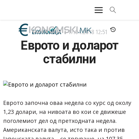
АКТУЕЛНО
ЕКОНОМИЈА
17.04.2018
12:51
Еврото и доларот
ЕКОНОМИЈА
стабилни
ФИНАНСИИ
БАНКАРСТВО
ЖИВОТ
Еврото започна оваа недела со курс од околу
МОЗАИК
1,23 долари, на нивоата во кои се движеше
поголемиот дел од претходната недела.
Американската валута, исто така и против
Јапонската валута , се тргуваше на 107,35