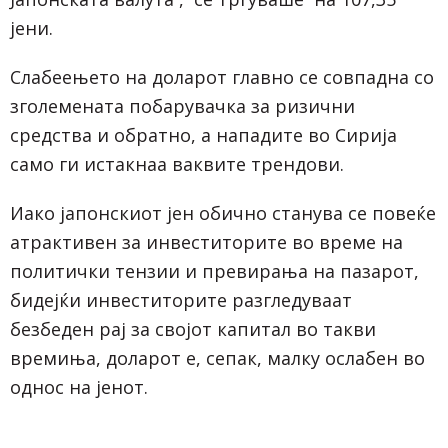
јени.
Слабеењето на доларот главно се совпадна со
зголемената побарувачка за ризични
средства и обратно, а нападите во Сирија
само ги истакнаа ваквите трендови.
Иако јапонскиот јен обично станува се повеќе
атрактивен за инвеститорите во време на
политички тензии и превирања на пазарот,
бидејќи инвеститорите разгледуваат
безбеден рај за својот капитал во такви
времиња, доларот е, сепак, малку ослабен во
однос на јенот.