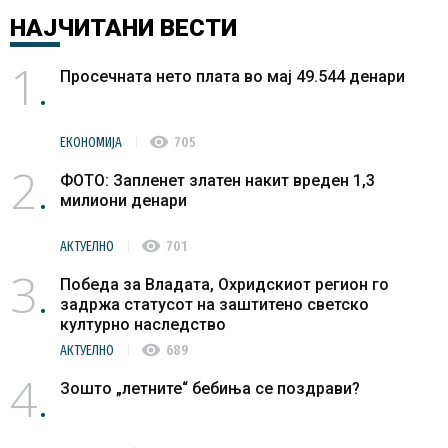
НАЈЧИТАНИ
ВЕСТИ
1
Просечната нето плата во мај 49.544 денари
visibility
ЕКОНОМИЈА
705
2
ФОТО: Запленет златен накит вреден 1,3
милиони денари
visibility
АКТУЕЛНО
701
3
Победа за Владата, Охридскиот регион го
задржа статусот на заштитено светско
културно наследство
visibility
АКТУЕЛНО
689
4
Зошто „летните“ бебиња се поздрави?