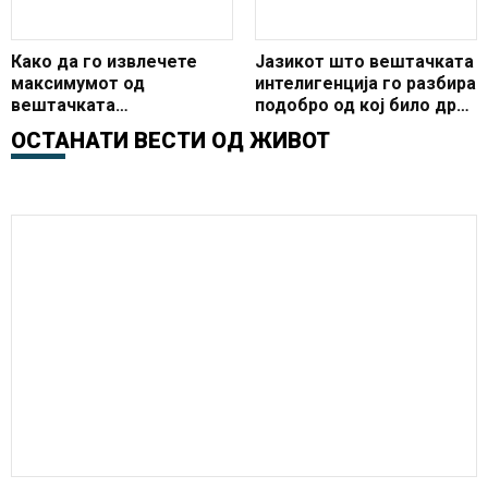
Како да го извлечете
Јазикот што вештачката
максимумот од
интелигенција го разбира
вештачката
подобро од кој било друг
интелигенција
– ќе се изненадите кој е
ОСТАНАТИ ВЕСТИ ОД
ЖИВОТ