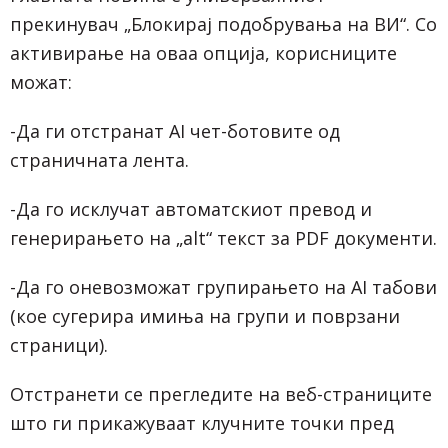
прекинувач „Блокирај подобрувања на ВИ“. Со
активирање на оваа опција, корисниците
можат:
-Да ги отстранат AI чет-ботовите од
страничната лента.
-Да го исклучат автоматскиот превод и
генерирањето на „alt“ текст за PDF документи.
-Да го оневозможат групирањето на AI табови
(кое сугерира имиња на групи и поврзани
страници).
Отстранети се прегледите на веб-страниците
што ги прикажуваат клучните точки пред