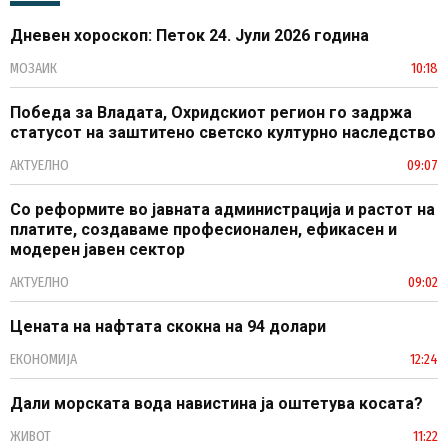
Дневен хороскоп: Петок 24. Јули 2026 година
МОЗАИК
10:18
Победа за Владата, Охридскиот регион го задржа
статусот на заштитено светско културно наследство
АКТУЕЛНО
09:07
Со реформите во јавната администрација и растот на
платите, создаваме професионален, ефикасен и
модерен јавен сектор
АКТУЕЛНО
09:02
Цената на нафтата скокна на 94 долари
ЕКОНОМИЈА
12:24
Дали морската вода навистина ја оштетува косата?
ЖИВОТ
11:22