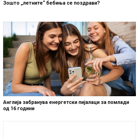
Зошто „летните“ бебиња се поздрави?
Англија забранува енергетски пијалаци за помлади
од 16 години