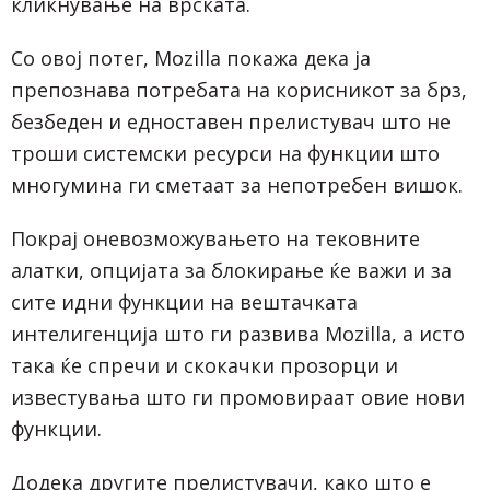
кликнување на врската.
Со овој потег, Mozilla покажа дека ја
препознава потребата на корисникот за брз,
безбеден и едноставен прелистувач што не
троши системски ресурси на функции што
многумина ги сметаат за непотребен вишок.
Покрај оневозможувањето на тековните
алатки, опцијата за блокирање ќе важи и за
сите идни функции на вештачката
интелигенција што ги развива Mozilla, а исто
така ќе спречи и скокачки прозорци и
известувања што ги промовираат овие нови
функции.
Додека другите прелистувачи, како што е