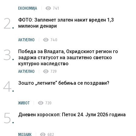
visibility
ЕКОНОМИЈА
741
2
ФОТО: Запленет златен накит вреден 1,3
милиони денари
visibility
АКТУЕЛНО
740
3
Победа за Владата, Охридскиот регион го
задржа статусот на заштитено светско
културно наследство
visibility
АКТУЕЛНО
729
4
Зошто „летните“ бебиња се поздрави?
visibility
ЖИВОТ
720
5
Дневен хороскоп: Петок 24. Јули 2026 година
visibility
МОЗАИК
682