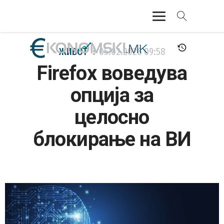
АКТУЕЛНО
ЖИВОТ
05.02.2026
09:58
Firefox воведува
ЕКОНОМИЈА
опција за
ФИНАНСИИ
целосно
БАНКАРСТВО
блокирање на ВИ
ЖИВОТ
МОЗАИК