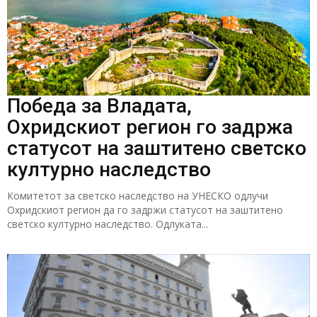
Победа за Владата,
Охридскиот регион го задржа
статусот на заштитено светско
културно наследство
Комитетот за светско наследство на УНЕСКО одлучи
Охридскиот регион да го задржи статусот на заштитено
светско културно наследство. Одлуката...