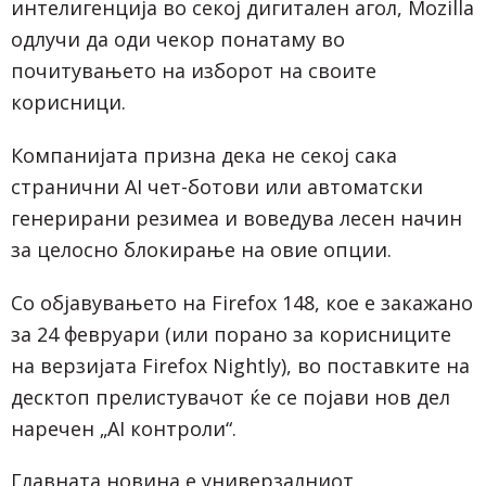
интелигенција во секој дигитален агол, Mozilla
одлучи да оди чекор понатаму во
почитувањето на изборот на своите
корисници.
Компанијата призна дека не секој сака
странични AI чет-ботови или автоматски
генерирани резимеа и воведува лесен начин
за целосно блокирање на овие опции.
Со објавувањето на Firefox 148, кое е закажано
за 24 февруари (или порано за корисниците
на верзијата Firefox Nightly), во поставките на
десктоп прелистувачот ќе се појави нов дел
наречен „AI контроли“.
Главната новина е универзалниот