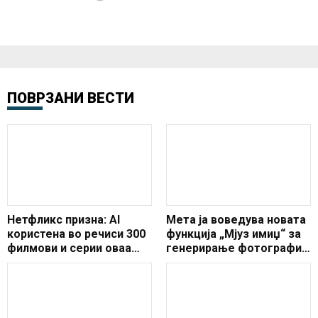
ПОВРЗАНИ ВЕСТИ
Нетфликс призна: AI
Мета ја воведува новата
користена во речиси 300
функција „Мјуз имиџ“ за
филмови и серии оваа
генерирање фотографии
година
со вештачка
интелигенција