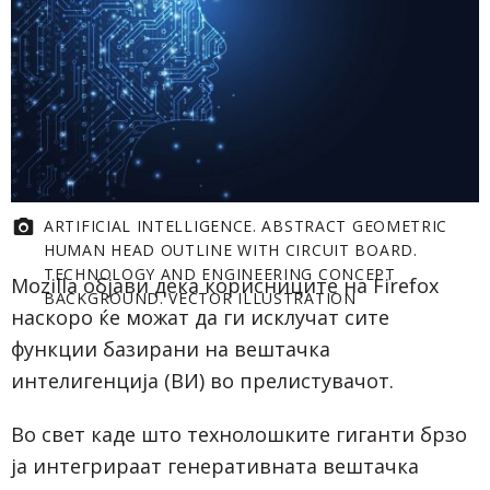
ARTIFICIAL INTELLIGENCE. ABSTRACT GEOMETRIC
HUMAN HEAD OUTLINE WITH CIRCUIT BOARD.
TECHNOLOGY AND ENGINEERING CONCEPT
Mozilla објави дека корисниците на Firefox
BACKGROUND. VECTOR ILLUSTRATION
наскоро ќе можат да ги исклучат сите
функции базирани на вештачка
интелигенција (ВИ) во прелистувачот.
Во свет каде што технолошките гиганти брзо
ја интегрираат генеративната вештачка