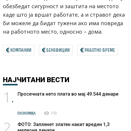
обезбедат сигурност и заштита на местото
каде што ја вршат работате, а и стравот дека
би можеле да бидат тужени ако има повреда
на работното место, односно – дома.
КОМПАНИИ
БЕНЕФИЦИИ
РАБОТНО ВРЕМЕ
НАЈЧИТАНИ
ВЕСТИ
1
Просечната нето плата во мај 49.544 денари
visibility
ЕКОНОМИЈА
713
2
ФОТО: Запленет златен накит вреден 1,3
милиони денари