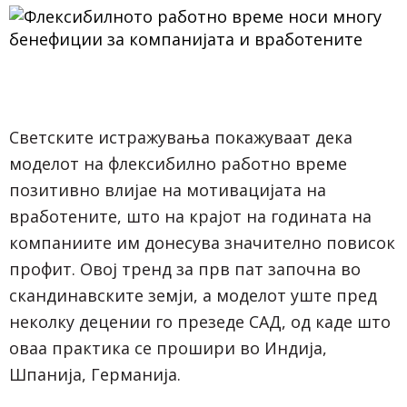
Светските истражувања покажуваат дека
моделот на флексибилно работно време
позитивно влијае на мотивацијата на
вработените, што на крајот на годината на
компаниите им донесува значително повисок
профит. Овој тренд за прв пат започна во
скандинавските земји, а моделот уште пред
неколку децении го презеде САД, од каде што
оваа практика се прошири во Индија,
Шпанија, Германија.