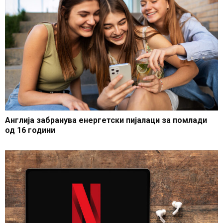
Англија забранува енергетски пијалаци за помлади
од 16 години