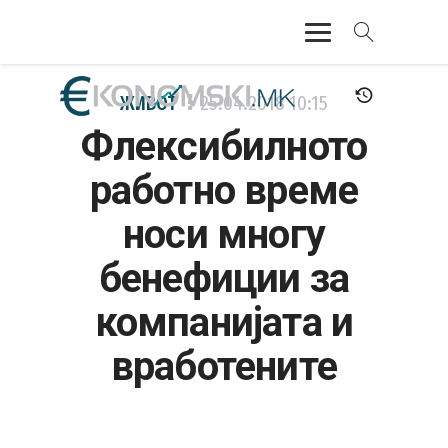
АКТУЕЛНО
ЖИВОТ
25.04.2018
10:15
Флексибилното
ЕКОНОМИЈА
работно време
ФИНАНСИИ
носи многу
БАНКАРСТВО
бенефиции за
ЖИВОТ
компанијата и
МОЗАИК
вработените