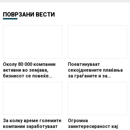
ПОВРЗАНИ ВЕСТИ
Околу 80 000 компании
Поевтинуваат
активни во земјава,
секојдневните плаќања
бизнисот се повеќе
за граѓаните и за
работи електронски
компаниите
За колку време големите
Огромна
компании заработуваат
заинтересираност кај