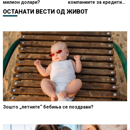
милион долари?
компаниите за кредитите
што им ги обезбеди
ОСТАНАТИ ВЕСТИ ОД
ЖИВОТ
Владата
Зошто „летните“ бебиња се поздрави?