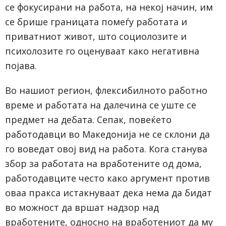
се фокусирани на работа, на некој начин, им
се брише границата помеѓу работата и
приватниот живот, што социолозите и
психолозите го оценуваат како негативна
појава.
Во нашиот регион, флексибилното работно
време и работата на далечина се уште се
предмет на дебата. Сепак, повеќето
работодавци во Македонија не се склони да
го воведат овој вид на работа. Кога станува
збор за работата на вработените од дома,
работодавците често како аргумент против
оваа пракса истакнуваат дека нема да бидат
во можност да вршат надзор над
вработените, односно на вработениот да му