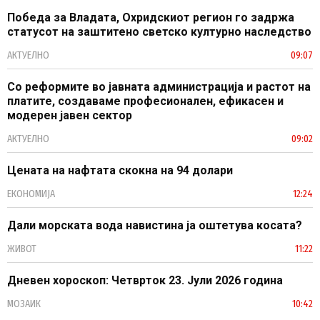
Победа за Владата, Охридскиот регион го задржа
статусот на заштитено светско културно наследство
АКТУЕЛНО
09:07
Со реформите во јавната администрација и растот на
платите, создаваме професионален, ефикасен и
модерен јавен сектор
АКТУЕЛНО
09:02
Цената на нафтата скокна на 94 долари
ЕКОНОМИЈА
12:24
Дали морската вода навистина ја оштетува косата?
ЖИВОТ
11:22
Дневен хороскоп: Четврток 23. Јули 2026 година
МОЗАИК
10:42