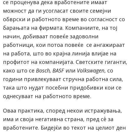
се проценува дека вработените имаат
можност да ги усогласат своите семејни
обврски и работното време во согласност со
барањата на фирмата. Компаниите, на тој
начин, добиваат повеќе задоволни
работници, кои потоа повеќе се ангажираат
на работа, што во крајна линија влијае на
профитот на компанијата. Светските гиганти,
како што се
Bosch, BASF
или
Volkswagen
, со
години привлекуваат стручна работна сила,
така што нудат посебни придобивки кои се
однесуваат на работното време.
Оваа практика, според некои истражувања,
има и своја негативна страна, пред сè за
вработените. Бидејќи во текот на целиот ден