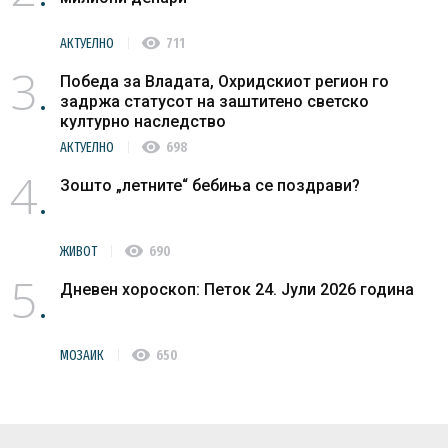
visibility
АКТУЕЛНО
711
3
Победа за Владата, Охридскиот регион го
задржа статусот на заштитено светско
културно наследство
visibility
АКТУЕЛНО
698
4
Зошто „летните“ бебиња се поздрави?
visibility
ЖИВОТ
690
5
Дневен хороскоп: Петок 24. Јули 2026 година
visibility
МОЗАИК
650