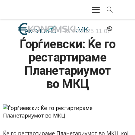
АКТУЕЛНО
АКТУЕЛНО
15.10.2025
11:07
Ѓорѓиевски: Ќе го
ЕКОНОМИЈА
рестартираме
ФИНАНСИИ
Планетариумот
БАНКАРСТВО
во МКЦ
ЖИВОТ
МОЗАИК
Ќе го рестартираме Планетариумот во МКЦ, кој