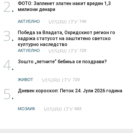
2
ФОТО: Запленет златен накит вреден 1,3
милиони денари
АКТУЕЛНО
VISIBILITY
740
3
Победа за Владата, Охридскиот регион го
задржа статусот на заштитено светско
културно наследство
АКТУЕЛНО
VISIBILITY
729
4
Зошто „летните“ бебиња се поздрави?
ЖИВОТ
VISIBILITY
720
5
Дневен хороскоп: Петок 24. Јули 2026 година
МОЗАИК
VISIBILITY
682