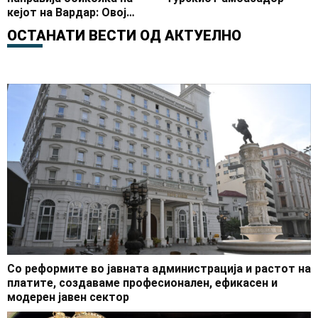
кејот на Вардар: Овој
простор ќе прерасне во
ОСТАНАТИ ВЕСТИ ОД
АКТУЕЛНО
современ спортско-
рекреативен центар
Со реформите во јавната администрација и растот на
платите, создаваме професионален, ефикасен и
модерен јавен сектор