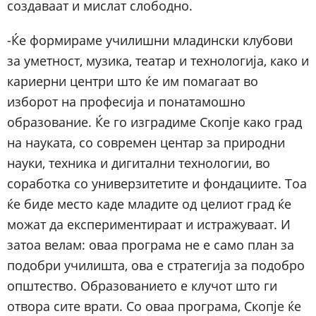
создаваат и мислат слободно.
-Ќе формираме училишни младински клубови
за уметност, музика, театар и технологија, како и
кариерни центри што ќе им помагаат во
изборот на професија и понатамошно
образование. Ќе го изградиме Скопје како град
на науката, со современ центар за природни
науки, техника и дигитални технологии, во
соработка со универзитетите и фондациите. Тоа
ќе биде место каде младите од целиот град ќе
можат да експериментираат и истражуваат. И
затоа велам: оваа програма не е само план за
подобри училишта, ова е стратегија за подобро
општество. Образованието е клучот што ги
отвора сите врати. Со оваа програма, Скопје ќе