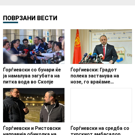
ПОВРЗАНИ ВЕСТИ
Ѓорѓиевски со бунари ќе
Ѓорѓиевски: Градот
ја намалува загубата на
полека застанува на
питка вода во Скопје
нозе, го враќаме
достоинството на
скопјани
Ѓорѓиевски и Ристовски
Ѓорѓиевски на средба со
направија обиколка на
турскиот амбасадор