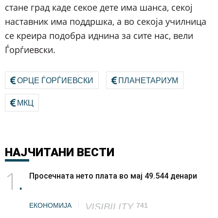
стане град каде секое дете има шанса, секој
наставник има поддршка, а во секоја училница
се креира подобра иднина за сите нас, вели
Ѓорѓиевски.
ОРЦЕ ЃОРЃИЕВСКИ
ПЛАНЕТАРИУМ
МКЦ
НАЈЧИТАНИ
ВЕСТИ
1
Просечната нето плата во мај 49.544 денари
ЕКОНОМИЈА
VISIBILITY
741