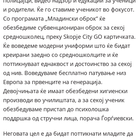
полицајци, видео надзор и едукации за ученици
и родители. Ќе го ставиме ученикот во фокусот.
Со програмата „Младински оброк“ ќе
обезбедиме субвенциониран оброк за секој
средношколец, преку Skopje City GO картичката.
Ќе воведеме модерни униформи што ќе бидат
креирани заедно со средношколците и ќе
поттикнуваат еднаквост и достоинство за секој
од нив. Воведуваме бесплатно патување низ
Европа за првенците на генерација.
Девојчињата ќе имаат обезбедени хигиенски
производи во училиштата, а за секој ученик
обезбедуваме пристап до психолошка
поддршка од стручни лица, порача Ѓорѓиевски.
Неговата цел е да бидат поттикнати младите да