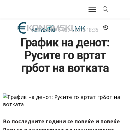
АКТУЕЛНО
АКТУЕЛНО
05.11.2018
18:35
График на денот:
ЕКОНОМИЈА
Русите гo вртат
ФИНАНСИИ
грбот на вотката
БАНКАРСТВО
ЖИВОТ
МОЗАИК
Во последните години се повеќе и повеќе
Руси се оддалечуваат од националниот