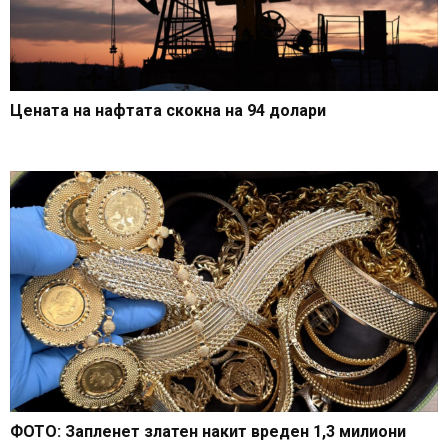
Цената на нафтата скокна на 94 долари
ФОТО: Запленет златен накит вреден 1,3 милиони