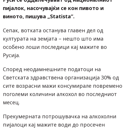
пијалок, насочувајќи се кон пивото и
виното, пишува „
Statista
“.
Сепак, вотката останува главен дел од
културата на земјата – нешто што има
особено лоши последици кај мажите во
Русија.
Според неодамнешните податоци на
Светската здравствена организација 30% од
сите возрасни мажи консумирале повремено
поголеми количини алкохол во последниот
месец.
Прекумерната потрошувачка на алкохолни
пијалоци кај мажите води до просечен