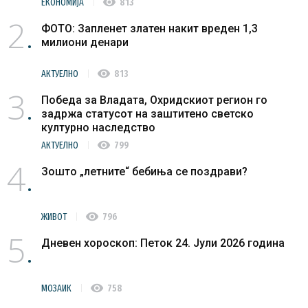
visibility
ЕКОНОМИЈА
813
2
ФОТО: Запленет златен накит вреден 1,3
милиони денари
visibility
АКТУЕЛНО
813
3
Победа за Владата, Охридскиот регион го
задржа статусот на заштитено светско
културно наследство
visibility
АКТУЕЛНО
799
4
Зошто „летните“ бебиња се поздрави?
visibility
ЖИВОТ
796
5
Дневен хороскоп: Петок 24. Јули 2026 година
visibility
МОЗАИК
758