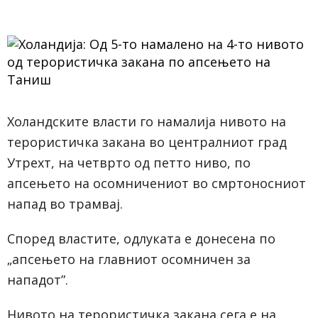
Холандските власти го намалија нивото на
терористичка закана во централниот град
Утрехт, на четврто од петто ниво, по
апсењето на осомничениот во смртоносниот
напад во трамвај.
Според властите, одлуката е донесена по
„апсењето на главниот осомничен за
нападот”.
Нивото на терористичка закана сега е на