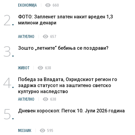
visibility
ЕКОНОМИЈА
660
2
ФОТО: Запленет златен накит вреден 1,3
милиони денари
visibility
АКТУЕЛНО
657
3
Зошто „летните“ бебиња се поздрави?
visibility
ЖИВОТ
638
4
Победа за Владата, Охридскиот регион го
задржа статусот на заштитено светско
културно наследство
visibility
АКТУЕЛНО
638
5
Дневен хороскоп: Петок 10. Јули 2026 година
visibility
МОЗАИК
595