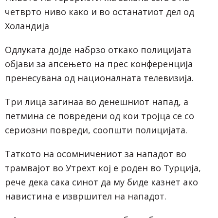
четврто ниво како и во останатиот дел од
Холандија
Одлуката дојде набрзо откако полицијата
објави за апсењето на прес конференција
пренесувана од националната телевизија.
Три лица загинаа во денешниот напад, а
петмина се повредени од кои тројца се со
сериозни повреди, соопшти полицијата.
Таткото на осомничениот за нападот во
трамвајот во Утрехт кој е роден во Турција,
рече дека сака синот да му биде казнет ако
навистина е извршител на нападот.