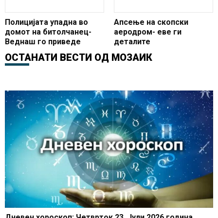
Полицијата упадна во
Апсење на скопски
домот на битолчанец-
аеродром- еве ги
Веднаш го приведе
деталите
ОСТАНАТИ ВЕСТИ ОД
МОЗАИК
Дневен хороскоп: Четврток 23. Јули 2026 година