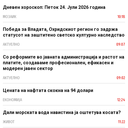
Дневен хороскоп: Петок 24. Јули 2026 година
МОЗАИК
10:18
Победа за Владата, Охридскиот регион го задржа
статусот на заштитено светско културно наследство
АКТУЕЛНО
09:07
Со реформите во јавната администрација и растот на
платите, создаваме професионален, ефикасен и
модерен јавен сектор
АКТУЕЛНО
09:02
Цената на нафтата скокна на 94 долари
ЕКОНОМИЈА
12:24
Дали морската вода навистина ја оштетува косата?
ЖИВОТ
11:22