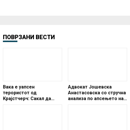
ПОВРЗАНИ ВЕСТИ
Вака е уапсен
Адвокат Јошевска
терористот од
Анастасовска со стручна
Крајстчерч: Сакал да
анализа по апсењето на
бега со автомобил, но
Чавков
полицајците се залетаа
во него и го запреа
(ВИДЕО)