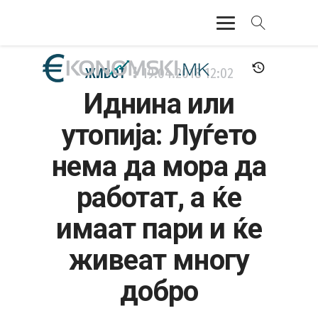
АКТУЕЛНО
ЖИВОТ
19.04.2018
12:02
Иднина или
ЕКОНОМИЈА
утопија: Луѓето
ФИНАНСИИ
нема да мора да
БАНКАРСТВО
работат, а ќе
ЖИВОТ
имаат пари и ќе
МОЗАИК
живеат многу
добро