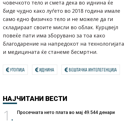
човечкото тело и смета дека во иднина ќе
биде чудно како луѓето во 2018 година имале
само едно физичко тело и не можеле да ги
складираат своите мисли во облак. Курцвејл
повеќе пати има зборувано за тоа како
благодарение на напредокот на технологијата
и медицината ќе станеме бесмртни.
УТОПИЈА
ИДНИНА
ВЕШТАЧКА ИНТЕЛЕГЕНЦИЈА
НАЈЧИТАНИ
ВЕСТИ
1
Просечната нето плата во мај 49.544 денари