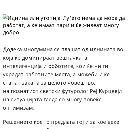
Додека многумина се плашат од иднината во
која ќе доминираат вештачката
интелигенција и роботите, кои ќе ни ги
украдат работните места, а можеби и ќе
станат закана за целото човештво,
најпознатиот светски футуролог Реј Курцвејл
на ситуацијата гледа со многу повеќе
оптимизам.
Решението кое го предлага тој и за кое веќе