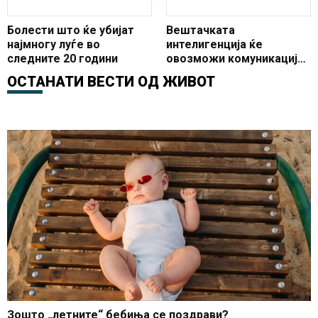
Болести што ќе убијат
Вештачката
најмногу луѓе во
интелигенција ќе
следните 20 години
овозможи комуникација
меѓу луѓето и животните
ОСТАНАТИ ВЕСТИ ОД
ЖИВОТ
Зошто „летните“ бебиња се поздрави?