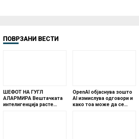
ПОВРЗАНИ ВЕСТИ
ШЕФОТ НА ГУГЛ
OpenAI објаснува зошто
АЛАРМИРА Вештачката
AI измислува одговори и
интелигенција расте
како тоа може да се
пребрзо, ризикот од
спречи?
колапс станува реален