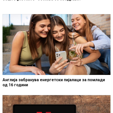
Англија забранува енергетски пијалаци за помлади
од 16 години