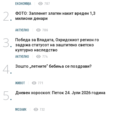
visibility
ЕКОНОМИЈА
787
2
ФОТО: Запленет златен накит вреден 1,3
милиони денари
visibility
АКТУЕЛНО
786
3
Победа за Владата, Охридскиот регион го
задржа статусот на заштитено светско
културно наследство
visibility
АКТУЕЛНО
774
4
Зошто „летните“ бебиња се поздрави?
visibility
ЖИВОТ
771
5
Дневен хороскоп: Петок 24. Јули 2026 година
visibility
МОЗАИК
732