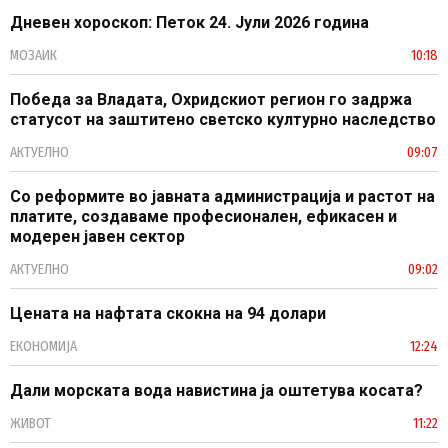
Дневен хороскоп: Петок 24. Јули 2026 година
МОЗАИК
10:18
Победа за Владата, Охридскиот регион го задржа
статусот на заштитено светско културно наследство
АКТУЕЛНО
09:07
Со реформите во јавната администрација и растот на
платите, создаваме професионален, ефикасен и
модерен јавен сектор
АКТУЕЛНО
09:02
Цената на нафтата скокна на 94 долари
ЕКОНОМИЈА
12:24
Дали морската вода навистина ја оштетува косата?
ЖИВОТ
11:22