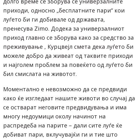
долго време се зборува се универзалните
приходи, односно „бесплатните пари“ кои
луѓето би ги добивале од државата,
пренесува
Zimo
. Додека за универзалниот
приход главно се зборува како за средство за
преживување , Курцвејл смета дека луѓето би
можеле добро да живеат од таквите приходи
и најголем проблем за повеќето од луѓето би
бил смислата на животот.
Моментално е невозможно да се предвиди
како ќе изгледаат нашите животи во случај да
се остварат неговите предвидувања и има
многу недоумици околу начинот на
распредеба на парите – дали сите луѓе ќе
добиват пари, вклучувајќи ги и тие што