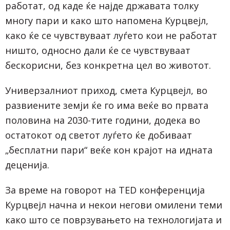
работат, од каде ќе најде државата толку
многу пари и како што напомена Курцвејл,
како ќе се чувствуваат луѓето кои не работат
ништо, односно дали ќе се чувствуваат
бескорисни, без конкретна цел во животот.
Универзалниот приход, смета Курцвејл, во
развиените земји ќе го има веќе во првата
половина на 2030-тите години, додека во
остатокот од светот луѓето ќе добиваат
„бесплатни пари“ веќе кон крајот на идната
деценија.
За време на говорот на TED конференција
Курцвејл начна и некои негови омилени теми
како што се поврзувањето на технологијата и