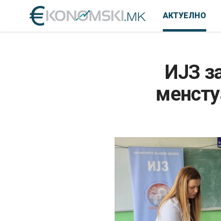
АКТУЕЛНО
ИЈЗ з
менсту