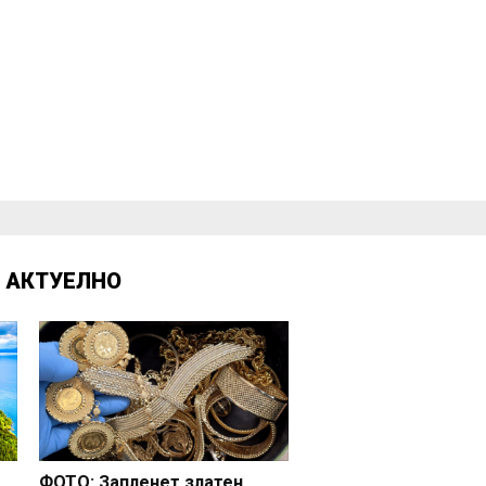
Д
АКТУЕЛНО
ФОТО: Запленет златен