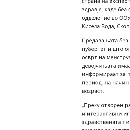
страна на експерт
здравје, каде беа
одделение во ООУ
Кисела Вода, Скопј
Предавањата беа 
пубертет и што оп
осврт на менстру
девојчињата имаа
информираат за п
период, на начин
возраст.
„Преку отворен р
и итерактивни иг
здравствената пи