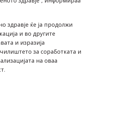
веното здравје“, информираа
но здравје ќе ја продолжи
кација и во другите
вата и изразија
училиштето за соработката и
ализацијата на оваа
т.