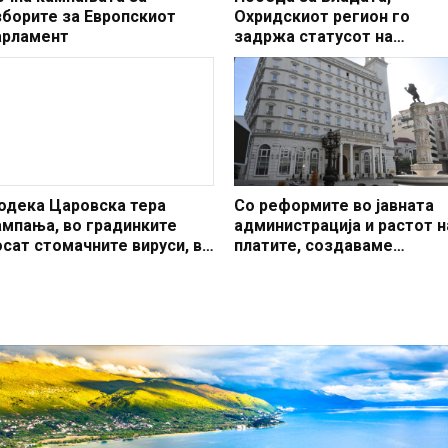
зборите за Европскиот
Охридскиот регион го
арламент
задржа статусот на
заштитено светско култур
наследство
одека Царовска тера
Со реформите во јавната
ампања, во градинките
администрација и растот н
осат стомачните вируси, во
платите, создаваме
чилиштата ларингит
професионален, ефикасен
модерен јавен сектор