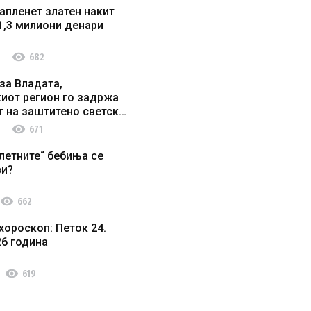
апленет златен накит
1,3 милиони денари
visibility
682
за Владата,
иот регион го задржа
т на заштитено светско
о наследство
visibility
671
летните“ бебиња се
ви?
visibility
662
хороскоп: Петок 24.
26 година
visibility
619