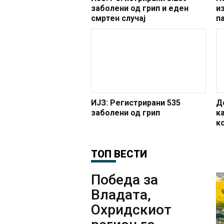
заболени од грип и еден
и
смртен случај
п
ИЈЗ: Регистрирани 535
Д
заболени од грип
к
к
у
ТОП ВЕСТИ
Победа за
Владата,
Охридскиот