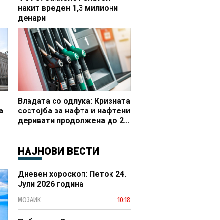
накит вреден 1,3 милиони
денари
но
Владата со одлука: Кризната
а
состојба за нафта и нафтени
деривати продолжена до 20
 и
октомври
НАЈНОВИ ВЕСТИ
Дневен хороскоп: Петок 24.
Јули 2026 година
МОЗАИК
10:18