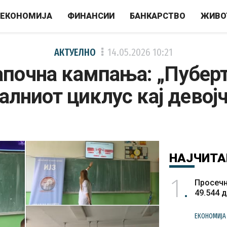
ЕКОНОМИЈА
ФИНАНСИИ
БАНКАРСТВО
ЖИВО
АКТУЕЛНО
14.05.2026
10:21
апочна кампања: „Пуберт
алниот циклус кај девој
НАЈЧИТА
1
Просечн
49.544 
ЕКОНОМИЈА