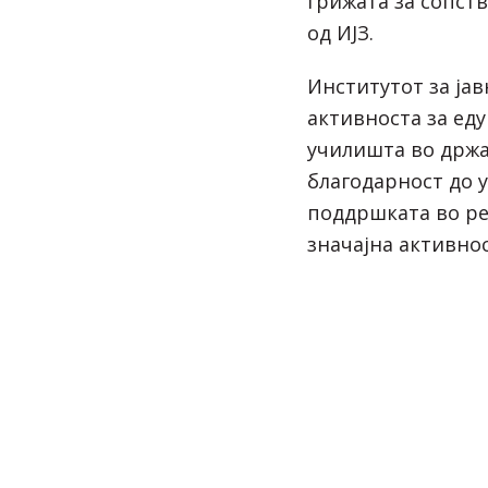
грижата за сопст
од ИЈЗ.
Институтот за јав
активноста за еду
училишта во држа
благодарност до 
поддршката во ре
значајна активнос