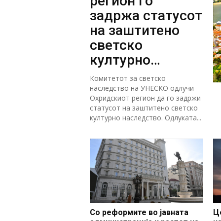
регион го
задржа статусот
на заштитено
светско
културно
наследство
Комитетот за светско
наследство на УНЕСКО одлучи
Охридскиот регион да го задржи
статусот на заштитено светско
културно наследство. Одлуката...
Со реформите во јавната
Ц