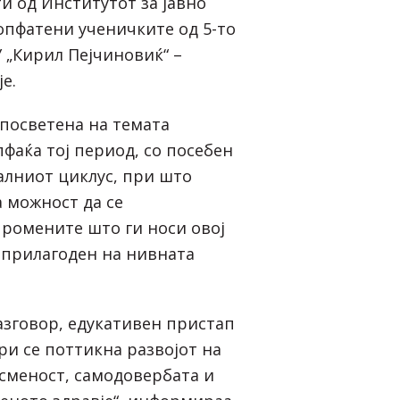
и од Институтот за јавно
 опфатени ученичките од 5-то
 „Кирил Пејчиновиќ“ –
е.
посветена на темата
фаќа тој период, со посебен
алниот циклус, при што
 можност да се
ромените што ги носи овој
 прилагоден на нивната
азговор, едукативен пристап
ри се поттикна развојот на
сменост, самодовербата и