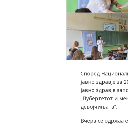
Според Национал
јавно здравје за 
јавно здравје зап
„Пубертетот и мен
девојчињата“.
Вчера се одржаа 