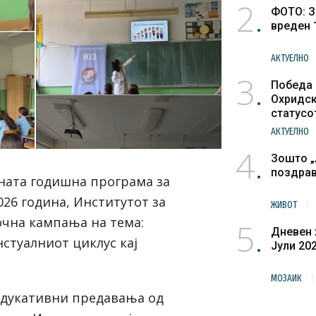
2
ФОТО: З
вреден 
АКТУЕЛНО
3
Победа 
Охридск
статусо
културн
АКТУЕЛНО
4
Зошто „
поздра
ната годишна програма за
2026 година, Институтот за
ЖИВОТ
очна кампања на тема:
5
Дневен 
стуалниот циклус кај
Јули 20
МОЗАИК
едукативни предавања од