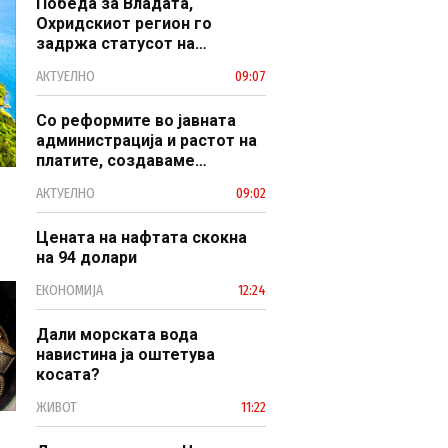
Победа за Владата,
Охридскиот регион го
задржа статусот на
заштитено светско културно
АКТУЕЛНО
09:07
наследство
Со реформите во јавната
администрација и растот на
платите, создаваме
професионален, ефикасен и
АКТУЕЛНО
09:02
модерен јавен сектор
Цената на нафтата скокна
на 94 долари
ЕКОНОМИЈА
12:24
Дали морската вода
навистина ја оштетува
косата?
ЖИВОТ
11:22