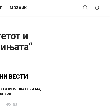
Т
МОЗАИК
етот и
чињата“
НИ
ВЕСТИ
ата нето плата во мај
денари
visibility
685