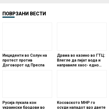
ПОВРЗАНИ ВЕСТИ
Инциденти во Солун на
Драма во казино во ГТЦ:
протест против
Влегле да пијат вода и
Договорот од Преспа
направиле хаос- едно
лице повредено
Русија пукала кон
Косовското МНР го
украински бродови во
осуди нападот врз двете