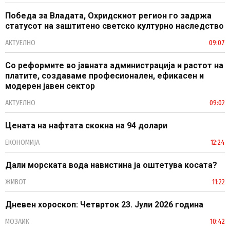
Победа за Владата, Охридскиот регион го задржа
статусот на заштитено светско културно наследство
АКТУЕЛНО
09:07
Со реформите во јавната администрација и растот на
платите, создаваме професионален, ефикасен и
модерен јавен сектор
АКТУЕЛНО
09:02
Цената на нафтата скокна на 94 долари
ЕКОНОМИЈА
12:24
Дали морската вода навистина ја оштетува косата?
ЖИВОТ
11:22
Дневен хороскоп: Четврток 23. Јули 2026 година
МОЗАИК
10:42