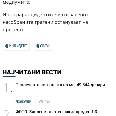
медиумите.
И покрај инцидентите и солзавецот,
насобраните граѓани остануваат на
протестот.
ИНЦИДЕНТ
СОЛУН
НАЈЧИТАНИ
ВЕСТИ
1
Просечната нето плата во мај 49.544 денари
visibility
ЕКОНОМИЈА
762
2
ФОТО: Запленет златен накит вреден 1,3