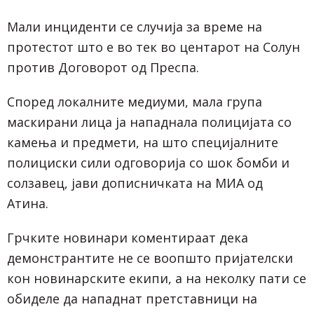
Мали инциденти се случија за време на
протестот што е во тек во центарот на Солун
против Договорот од Преспа.
Според локалните медиуми, мала група
маскирани лица ја нападнала полицијата со
камења и предмети, на што специјалните
полициски сили одговорија со шок бомби и
солзавец, јави дописничката на МИА од
Атина.
Грчките новинари коментираат дека
демонстрантите не се воопшто пријателски
кон новинарските екипи, а на неколку пати се
обиделе да нападнат претставници на