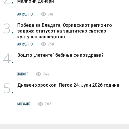
милиони денари
visibility
АКТУЕЛНО
761
3
Победа за Владата, Охридскиот регион го
задржа статусот на заштитено светско
културно наследство
visibility
АКТУЕЛНО
750
4
Зошто „летните“ бебиња се поздрави?
visibility
ЖИВОТ
744
5
Дневен хороскоп: Петок 24. Јули 2026 година
visibility
МОЗАИК
707