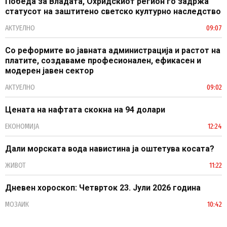
Победа за Владата, Охридскиот регион го задржа
статусот на заштитено светско културно наследство
АКТУЕЛНО
09:07
Со реформите во јавната администрација и растот на
платите, создаваме професионален, ефикасен и
модерен јавен сектор
АКТУЕЛНО
09:02
Цената на нафтата скокна на 94 долари
ЕКОНОМИЈА
12:24
Дали морската вода навистина ја оштетува косата?
ЖИВОТ
11:22
Дневен хороскоп: Четврток 23. Јули 2026 година
МОЗАИК
10:42