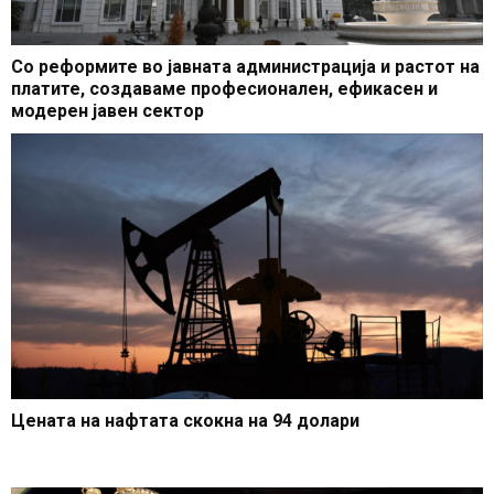
Со реформите во јавната администрација и растот на
платите, создаваме професионален, ефикасен и
модерен јавен сектор
Цената на нафтата скокна на 94 долари