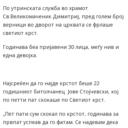
По утринската служба во храмот
Св.Великомаченик Димитриј, пред голем број
верници во дворот на црквата се фрлаше
светиот крст.
Годинава беа пријавени 30 лица, меѓу нив и
една девојка.
Најсреќен да го најде крстот беше 22
годишниот битолчанец Јове Стојчевски, кој
по петти пат скокаше по Светиот крст.
„Пет пати сум скокал по крстот, годинава за
првпат успеав да го фатам. Се надевам дека