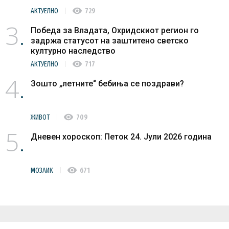
visibility
АКТУЕЛНО
729
3
Победа за Владата, Охридскиот регион го
задржа статусот на заштитено светско
културно наследство
visibility
АКТУЕЛНО
717
4
Зошто „летните“ бебиња се поздрави?
visibility
ЖИВОТ
709
5
Дневен хороскоп: Петок 24. Јули 2026 година
visibility
МОЗАИК
671