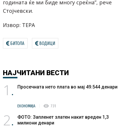
годината ќе ми биде многу среќна”, рече
Стојчевски.
Извор:
ТЕРА
БИТОЛА
ВОДИЦИ
НАЈЧИТАНИ
ВЕСТИ
1
Просечната нето плата во мај 49.544 денари
visibility
ЕКОНОМИЈА
731
2
ФОТО: Запленет златен накит вреден 1,3
милиони денари