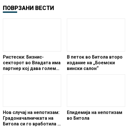
ПОВРЗАНИ ВЕСТИ
Ристески: Бизнис-
В петок во Битола второ
секторот во Владата има
издание на „Боемски
партнер кој дава голема
вински салон“
поддршка за развој на
домашните компании
Нов случај на непотизам:
Епидемија на непотизам
Градоначалничката на
во Битола
Битола си го вработила и