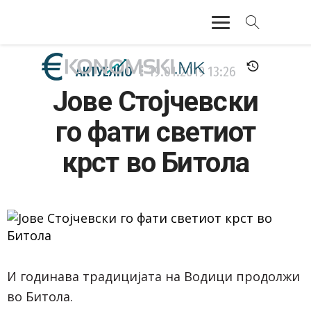
АКТУЕЛНО
АКТУЕЛНО
19.01.2019
13:26
Јове Стојчевски
ЕКОНОМИЈА
го фати светиот
ФИНАНСИИ
крст во Битола
БАНКАРСТВО
ЖИВОТ
МОЗАИК
И годинава традицијата на Водици продолжи
во Битола.