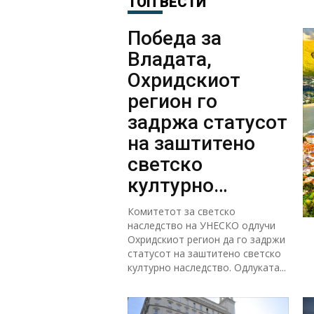
ТОП ВЕСТИ
Победа за
Владата,
Охридскиот
регион го
задржа статусот
на заштитено
светско
културно
наследство
Комитетот за светско
наследство на УНЕСКО одлучи
Охридскиот регион да го задржи
статусот на заштитено светско
културно наследство. Одлуката...