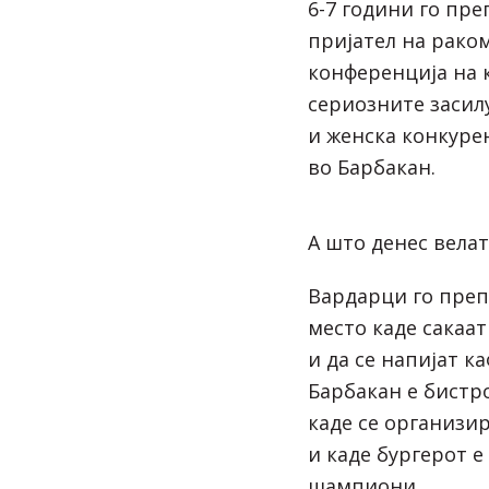
6-7 години го пре
пријател на раком
конференција на к
сериозните засил
и женска конкуре
во Барбакан.
А што денес вела
Вардарци го преп
место каде сакаат
и да се напијат к
Барбакан е бистр
каде се организи
и каде бургерот е
шампиони.