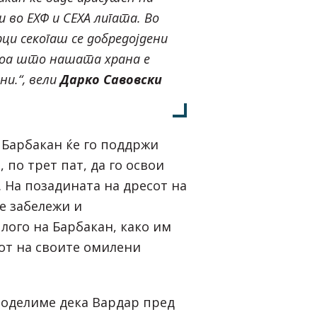
 во ЕХФ и СЕХА лигата. Во
ци секогаш се добредојдени
тоа што нашата храна е
ни.“, вели
Дарко Савовски
 Барбакан ќе го поддржи
, по трет пат, да го освои
. На позадината на дресот на
е забележи и
лого на Барбакан, како им
бот на своите омилени
поделиме дека Вардар пред