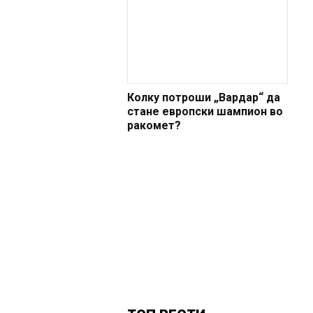
Колку потроши „Вардар“ да
стане европски шампион во
ракомет?