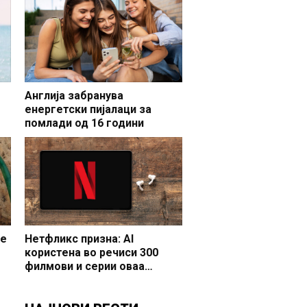
Англија забранува
енергетски пијалаци за
помлади од 16 години
се
Нетфликс призна: AI
користена во речиси 300
филмови и серии оваа
година