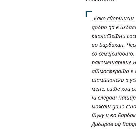
„Како спортист 
добро да е изба
квалитетни сост
во Барбакан. Че
со семејството, 
ракометарите н
атмосферата е 
шампионска а ус
мене, сите кои 
ги следат натпр
можат да го ст
туку и во Барба
Дибиров од Вард