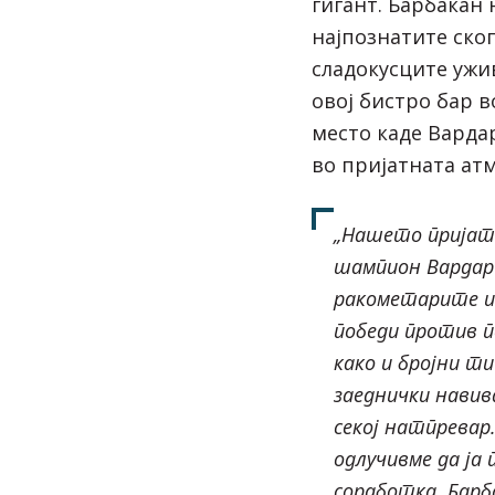
гигант. Барбакан 
најпознатите ско
сладокусците ужив
овој бистро бар 
место каде Варда
во пријатната ат
„Нашето пријат
шампион Вардар 
ракометарите и
победи против п
како и бројни т
заеднички навив
секој натпревар.
одлучивме да ја
соработка. Барб