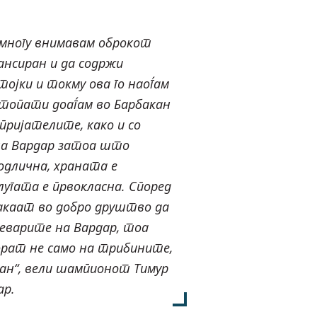
многу внимавам оброкот
лансиран и да содржи
ојки и токму ова го наоѓам
стопати доаѓам во Барбакан
пријателите, како и со
а Вардар затоа што
одлична, храната е
лугата е првокласна. Според
сакаат во добро друштво да
еварите на Вардар, тоа
орат не само на трибините,
кан“, вели шампионот Тимур
ар.