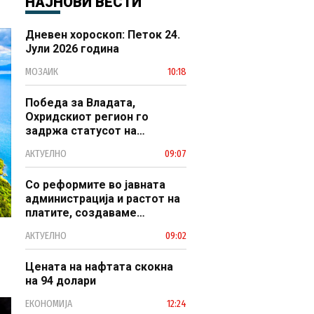
НАЈНОВИ ВЕСТИ
Дневен хороскоп: Петок 24.
Јули 2026 година
МОЗАИК
10:18
Победа за Владата,
Охридскиот регион го
задржа статусот на
заштитено светско културно
АКТУЕЛНО
09:07
наследство
Со реформите во јавната
администрација и растот на
платите, создаваме
професионален, ефикасен и
АКТУЕЛНО
09:02
модерен јавен сектор
Цената на нафтата скокна
на 94 долари
ЕКОНОМИЈА
12:24