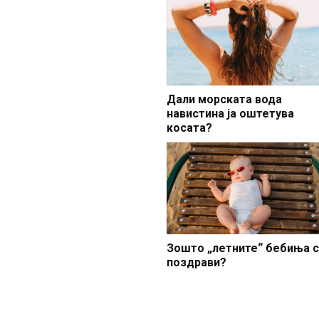
Дали морската вода
навистина ја оштетува
косата?
Зошто „летните“ бебиња 
поздрави?