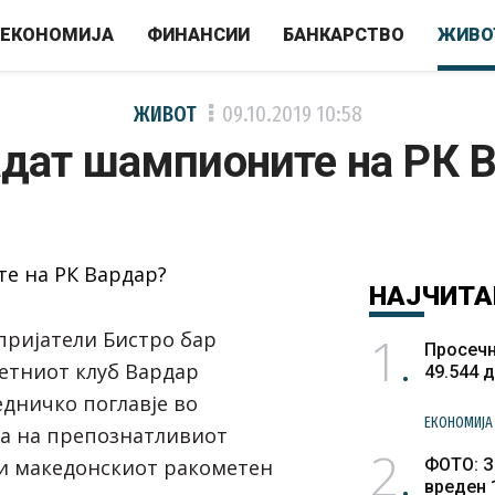
ЕКОНОМИЈА
ФИНАНСИИ
БАНКАРСТВО
ЖИВО
ЖИВОТ
09.10.2019
10:58
адат шампионите на РК 
НАЈЧИТА
1
пријатели
Бистро бар
Просечн
етниот клуб Вардар
49.544 
едничко поглавје во
ЕКОНОМИЈА
ја на препознатливиот
2
и македонскиот ракометен
ФОТО: З
вреден 