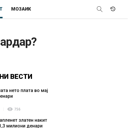
Т
МОЗАИК
Вардар?
НИ
ВЕСТИ
ата нето плата во мај
денари
visibility
756
апленет златен накит
1,3 милиони денари