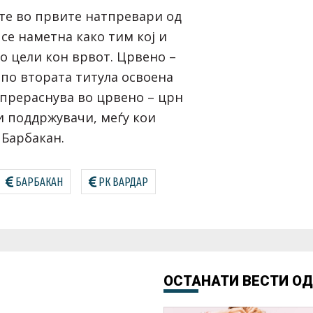
те во првите натпревари од
 се наметна како тим кој и
о цели кон врвот. Црвено –
 по втората титула освоена
 прераснува во црвено – црн
и поддржувачи, меѓу кои
 Барбакан.
БАРБАКАН
РК ВАРДАР
ОСТАНАТИ ВЕСТИ О