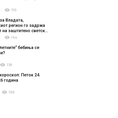
visibility
755
за Владата,
иот регион го задржа
т на заштитено светско
о наследство
visibility
744
летните“ бебиња се
ви?
visibility
738
хороскоп: Петок 24.
26 година
visibility
700