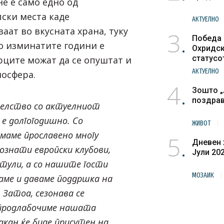
не е само едно од
пски места каде
АКТУЕЛНО
аат во вкусната храна, туку
3
Победа 
во изминатите години е
Охридск
статусо
рците можат да се опуштат и
културн
АКТУЕЛНО
мосфера.
4
Зошто „
поздра
елство со актуелниот
е долгогодишно. Со
ЖИВОТ
маме прославено многу
5
Дневен 
ознати европски клубови,
Јули 20
итули, а со нашите гости
МОЗАИК
аме и даваме поддршка на
 Затоа, сезонава се
 продлабочиме нашата
акан ќе биде присутен на