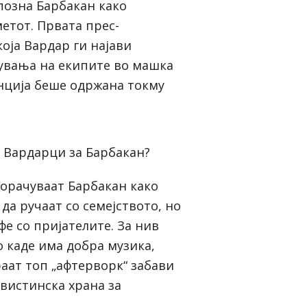
позна Барбакан како
етот. Првата прес-
оја Вардар ги најави
увања на екипите во машка
нција беше одржана токму
т Вардарци за Барбакан?
орачуваат Барбакан како
 да ручаат со семејството, но
афе со пријателите. За нив
о каде има добра музика,
раат топ „афтерворк“ забави
 вистинска храна за