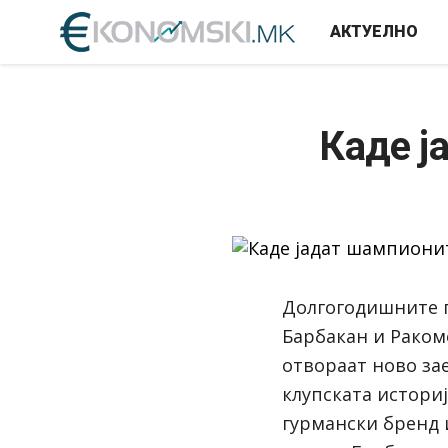
АКТУЕЛНО
Каде ј
Долгогодишните 
Барбакан
и
Раком
отвораат ново за
клупската истори
гурмански бренд 