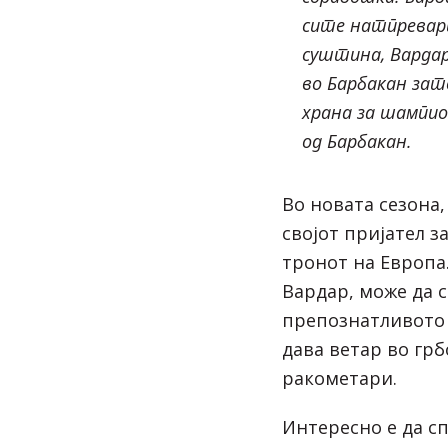
сите натпревари
суштина, Вардар
во Барбакан за
храна за шампио
од Барбакан.
Во новата сезона,
својот пријател за
тронот на Европа
Вардар, може да с
препознатливото 
дава ветар во гр
ракометари.
Интересно е да с