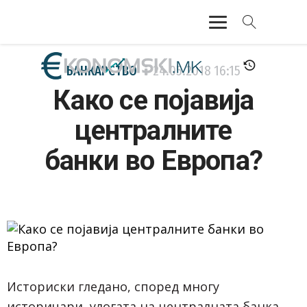
АКТУЕЛНО
БАНКАРСТВО
24.05.2018
16:15
Како се појавија
ЕКОНОМИЈА
централните
ФИНАНСИИ
банки во Европа?
БАНКАРСТВО
ЖИВОТ
МОЗАИК
Историски гледано, според многу
историчари, улогата на централната банка