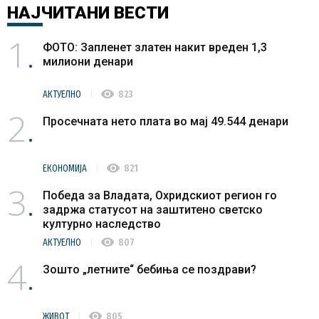
НАЈЧИТАНИ
ВЕСТИ
1
ФОТО: Запленет златен накит вреден 1,3
милиони денари
visibility
АКТУЕЛНО
823
2
Просечната нето плата во мај 49.544 денари
visibility
ЕКОНОМИЈА
821
3
Победа за Владата, Охридскиот регион го
задржа статусот на заштитено светско
културно наследство
visibility
АКТУЕЛНО
807
4
Зошто „летните“ бебиња се поздрави?
visibility
ЖИВОТ
805