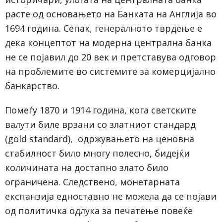
расте од основањето на Банката на Англија во
1694 година. Сепак, генералното тврдење е
дека концептот на модерна централна банка
не се појавил до 20 век
и претставува одговор
на проблемите во системите за комерцијално
банкарство.
Помеѓу 1870 и 1914 година, кога светските
валути биле врзани со златниот стандард
(gold standard), одржувањето на ценовна
стабилност било многу полесно, бидејќи
количината на достапно злато било
ограничена. Следствено, монетарната
експанзија едноставно не можела да се појави
од политичка одлука за печатење повеќе