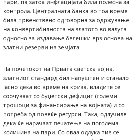
пари, па затоа инфлацијата била полесна за
контрола. Централната банка во тоа време
била првенствено одговорна за одржување
на конвертибилноста на златото во валута
односно за издавање белешки врз основа на
златни резерви на земјата.
На почетокот на Првата светска војна,
златниот стандард бил напуштен и станало
јасно дека во време на криза, владите се
соочуваат со буџетски дефицит (големи
трошоци за финансирање на војната) и со
потреба од повеќе ресурси. Така, одлучиле
дека ќе нарачаат печатење на поголема
количина на пари. Со оваа одлука тие се