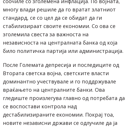
соочиле со зголемена инфлација. По војната,
многу влади решиле да го вратат златниот
стандард, се со цел да се обидат да ги
стабилизираат своите економии. Со ова се
зголемила свеста за важноста на
независноста на централната банка од која
било политичка партија или администрација.
После Големата депресија и последиците од
Втората светска војна, светските власти
доминантно учествувале и го поддржувале
враќањето на централните банки. Ова
гледиште произлегува главно од потребата да
се воспостави контрола над
дестабилизираните економии. Покрај тоа,
новите независни држави се одлучиле да ја