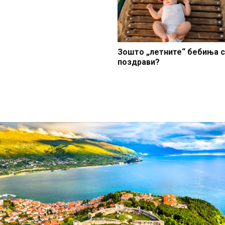
Зошто „летните“ бебиња 
поздрави?