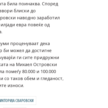
ата била поинаква. Според
звори блиски до
аровски наводно заработил
 илјади евра повеќе од
а.
уми проценуваат дека
р би можел да достигне
учувајќи ги сите придружни
ката на Михаел Островски
а помеѓу 80.000 и 100.000
и со таков обем и гледаност,
ите износи.
ИКТОРИЈА СВАРОВСКИ