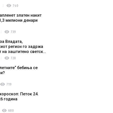
visibility
740
апленет златен накит
1,3 милиони денари
visibility
739
за Владата,
иот регион го задржа
т на заштитено светско
о наследство
visibility
728
летните“ бебиња се
ви?
visibility
719
хороскоп: Петок 24.
26 година
visibility
680