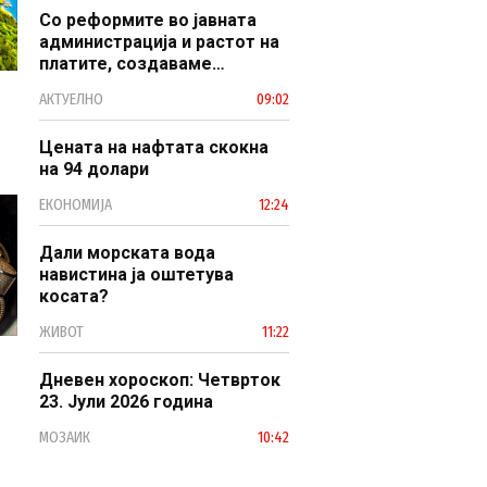
Со реформите во јавната
администрација и растот на
платите, создаваме
професионален, ефикасен и
АКТУЕЛНО
09:02
модерен јавен сектор
Цената на нафтата скокна
на 94 долари
ЕКОНОМИЈА
12:24
Дали морската вода
навистина ја оштетува
косата?
ЖИВОТ
11:22
Дневен хороскоп: Четврток
23. Јули 2026 година
МОЗАИК
10:42