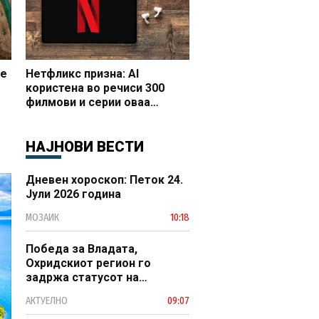
се
Нетфликс призна: AI
користена во речиси 300
филмови и серии оваа
година
НАЈНОВИ ВЕСТИ
Дневен хороскоп: Петок 24.
Јули 2026 година
МОЗАИК
10:18
Победа за Владата,
Охридскиот регион го
задржа статусот на
заштитено светско културно
АКТУЕЛНО
09:07
наследство