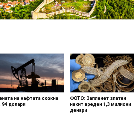
ената на нафтата скокна
ФОТО: Запленет златен
а 94 долари
накит вреден 1,3 милиони
денари