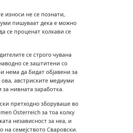
е износи не се познати,
уми пишуваат дека е можно
да се проценат колкави се
дителите се строго чувана
 наводно се заштитени со
и нема да бидат објавени за
ј ова, австриските медиуми
 за нивната заработка.
ски претходно зборуваше во
men Österreich за тоа колку
ата независност за неа, и
о на семејството Сваровски.