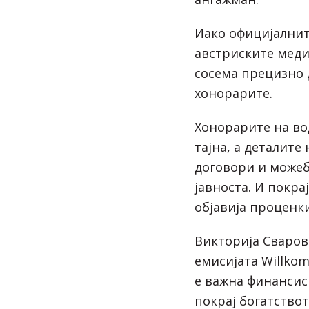
Иако официјалнит
австриските меди
сосема прецизно 
хонорарите.
Хонорарите на во
тајна, а деталите
договори и можеб
јавноста. И покра
објавија проценки
Викторија Сваров
емисијата Willkom
е важна финансиск
покрај богатствот