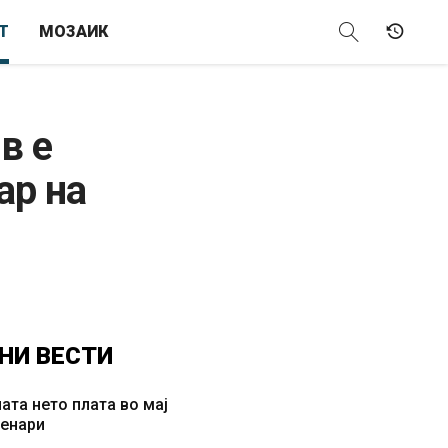
Т
МОЗАИК
в е
ар на
НИ
ВЕСТИ
ата нето плата во мај
денари