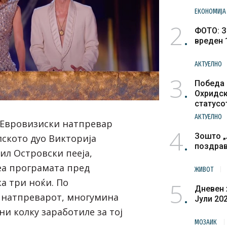
ЕКОНОМИЈА
2
ФОТО: З
вреден 
АКТУЕЛНО
3
Победа 
Охридск
статусо
културн
АКТУЕЛНО
и Евровизиски натпревар
4
Зошто „
лското дуо Викторија
поздра
ил Островски пееја,
деа програмата пред
ЖИВОТ
а три ноќи. По
5
Дневен 
 натпреварот, многумина
Јули 20
и колку заработиле за тој
МОЗАИК