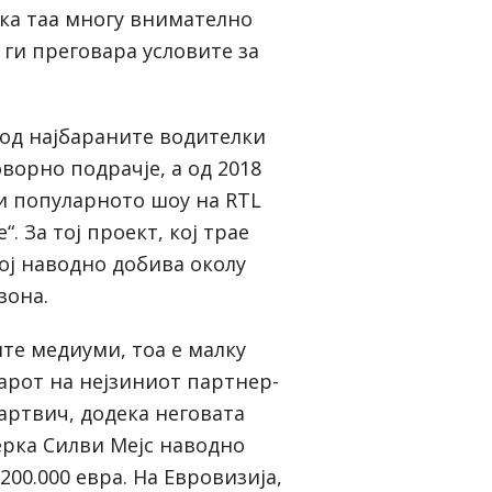
ека таа многу внимателно
 ги преговара условите за
 од најбараните водителки
ворно подрачје, а од 2018
ди популарното шоу на RTL
“. За тој проект, кој трае
ој наводно добива околу
зона.
те медиуми, тоа е малку
арот на нејзиниот партнер-
артвич, додека неговата
рка Силви Мејс наводно
200.000 евра. На Евровизија,