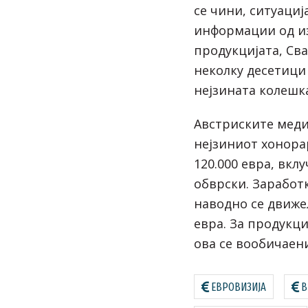
се чини, ситуациј
информации од и
продукцијата, Св
неколку десетици
нејзината колешк
Австриските меди
нејзиниот хонора
120.000 евра, вкл
обврски. Заработ
наводно се движел
евра. За продукци
ова се вообичаен
ЕВРОВИЗИЈА
В