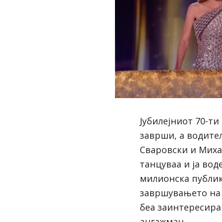
Јубилејниот 70-т
заврши, а водите
Сваровски и Миха
танцуваа и ја во
милионска публик
завршувањето на
беа заинтересиран
ангажман.