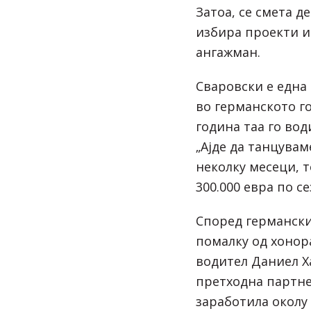
Затоа, се смета д
избира проекти и
ангажман.
Сваровски е една
во германското го
година таа го во
„Ајде да танцуваме
неколку месеци, т
300.000 евра по се
Според германски
помалку од хонор
водител Даниел Х
претходна партне
заработила околу 