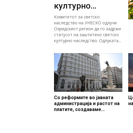
културно
наследство
Комитетот за светско
наследство на УНЕСКО одлучи
Охридскиот регион да го задржи
статусот на заштитено светско
културно наследство. Одлуката...
Со реформите во јавната
Ц
администрација и растот на
н
платите, создаваме
професионален, ефикасен и
модерен јавен сектор