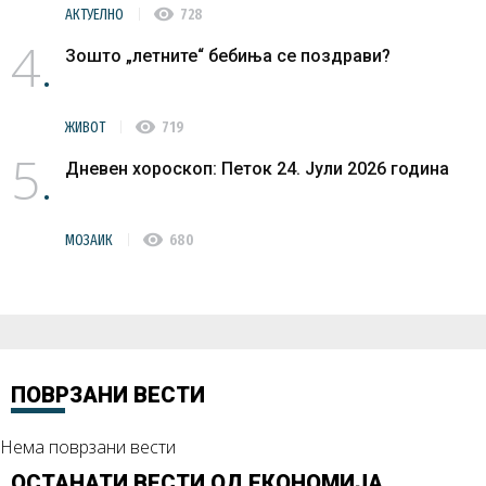
visibility
АКТУЕЛНО
728
4
Зошто „летните“ бебиња се поздрави?
visibility
ЖИВОТ
719
5
Дневен хороскоп: Петок 24. Јули 2026 година
visibility
МОЗАИК
680
ПОВРЗАНИ ВЕСТИ
Нема поврзани вести
ОСТАНАТИ ВЕСТИ ОД
ЕКОНОМИЈА