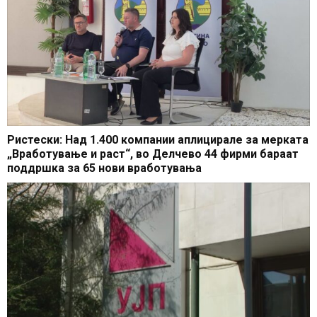
Ристески: Над 1.400 компании аплицирале за мерката
„Вработување и раст“, во Делчево 44 фирми бараат
поддршка за 65 нови вработувања