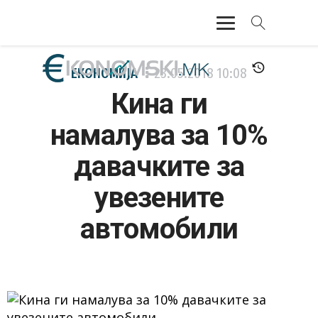
АКТУЕЛНО
ЕКОНОМИЈА
23.05.2018
10:08
Кина ги
ЕКОНОМИЈА
намалува за 10%
ФИНАНСИИ
давачките за
БАНКАРСТВО
увезените
ЖИВОТ
автомобили
МОЗАИК