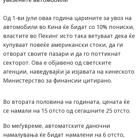
Од 1-ви јули оваа година царините за увоз на
автомобили во Кина ќе бидат со 10% пониски,
властите во Пекинг исто така ветуваат дека ќе
купуваат повеќе американски стоки, да ги
отворат своите пазари и да го поттикнат
секторот. Ова е објавено од светските
агенции, наведувајќи ја изјавата на кинеското
Министерство за финансии цитирано.
Во втората половина на годината, цената ќе
се намали на 15 отсто од сегашните 25 отсто.
Во меѓувреме, автоматските даночни
намалувања ќе бидат намалени на 6 отсто,