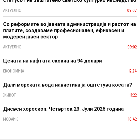
статусот на заштитено светско културно наследство
АКТУЕЛНО
09:07
Со реформите во јавната администрација и растот на
платите, создаваме професионален, ефикасен и
модерен јавен сектор
АКТУЕЛНО
09:02
Цената на нафтата скокна на 94 долари
ЕКОНОМИЈА
12:24
Дали морската вода навистина ја оштетува косата?
ЖИВОТ
11:22
Дневен хороскоп: Четврток 23. Јули 2026 година
МОЗАИК
10:42