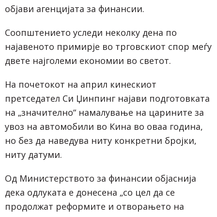
објави агенцијата за финансии.
Соопштението уследи неколку дена по
најавеното примирје во трговскиот спор меѓу
двете најголеми економии во светот.
На почетокот на април кинескиот
претседател Си Џинпинг најави подготовката
на „значително“ намалување на царините за
увоз на автомобили во Кина во оваа година,
но без да наведува ниту конкретни бројки,
ниту датуми.
Од Министерството за финансии објаснија
дека одлуката е донесена „со цел да се
продолжат реформите и отворањето на