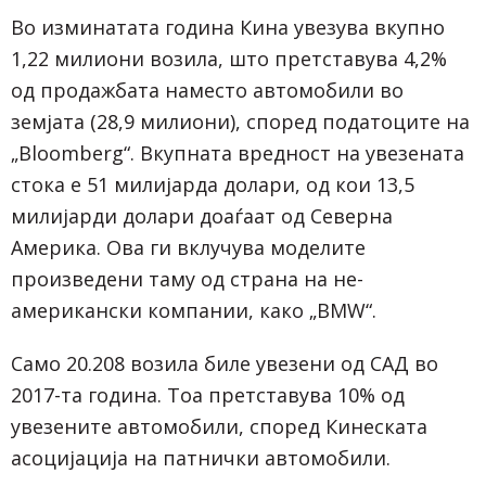
Во изминатата година Кина увезува вкупно
1,22 милиони возила, што претставува 4,2%
од продажбата наместо автомобили во
земјата (28,9 милиони), според податоците на
„Bloomberg“. Вкупната вредност на увезената
стока е 51 милијарда долари, од кои 13,5
милијарди долари доаѓаат од Северна
Америка. Ова ги вклучува моделите
произведени таму од страна на не-
американски компании, како „BMW“.
Само 20.208 возила биле увезени од САД во
2017-та година. Тоа претставува 10% од
увезените автомобили, според Кинеската
асоцијација на патнички автомобили.