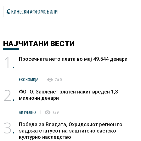
КИНЕСКИ АФТОМОБИЛИ
НАЈЧИТАНИ
ВЕСТИ
1
Просечната нето плата во мај 49.544 денари
visibility
ЕКОНОМИЈА
740
2
ФОТО: Запленет златен накит вреден 1,3
милиони денари
visibility
АКТУЕЛНО
739
3
Победа за Владата, Охридскиот регион го
задржа статусот на заштитено светско
културно наследство