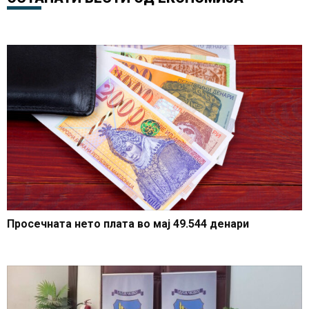
Просечната нето плата во мај 49.544 денари