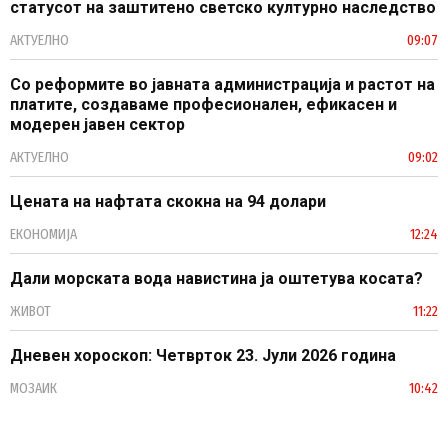
статусот на заштитено светско културно наследство
АКТУЕЛНО
09:07
Со реформите во јавната администрација и растот на
платите, создаваме професионален, ефикасен и
модерен јавен сектор
АКТУЕЛНО
09:02
Цената на нафтата скокна на 94 долари
ЕКОНОМИЈА
12:24
Дали морската вода навистина ја оштетува косата?
ЖИВОТ
11:22
Дневен хороскоп: Четврток 23. Јули 2026 година
МОЗАИК
10:42