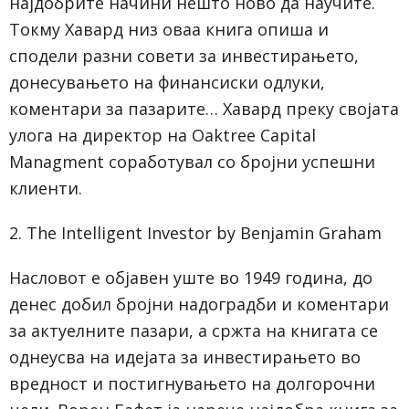
најдобрите начини нешто ново да научите.
Токму Хавард низ оваа книга опиша и
сподели разни совети за инвестирањето,
донесувањето на финансиски одлуки,
коментари за пазарите… Хавард преку својата
улога на директор на Oaktree Capital
Managment соработувал со бројни успешни
клиенти.
2. The Intelligent Investor by Benjamin Graham
Насловот е објавен уште во 1949 година, до
денес добил бројни надоградби и коментари
за актуелните пазари, а сржта на книгата се
однеусва на идејата за инвестирањето во
вредност и постигнувањето на долгорочни