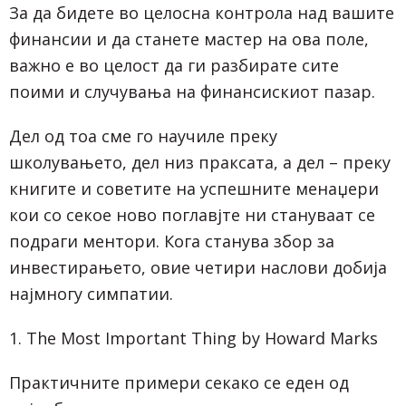
За да бидете во целосна контрола над вашите
финансии и да станете мастер на ова поле,
важно е во целост да ги разбирате сите
поими и случувања на финансискиот пазар.
Дел од тоа сме го научиле преку
школувањето, дел низ праксата, а дел – преку
книгите и советите на успешните менаџери
кои со секое ново поглавјте ни стануваат се
подраги ментори. Кога станува збор за
инвестирањето, овие четири наслови добија
најмногу симпатии.
1. The Most Important Thing by Howard Marks
Практичните примери секако се еден од