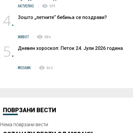
visibility
АКТУЕЛНО
691
4
Зошто „летните“ бебиња се поздрави?
visibility
ЖИВОТ
684
5
Дневен хороскоп: Петок 24. Јули 2026 година
visibility
МОЗАИК
642
ПОВРЗАНИ ВЕСТИ
Нема поврзани вести