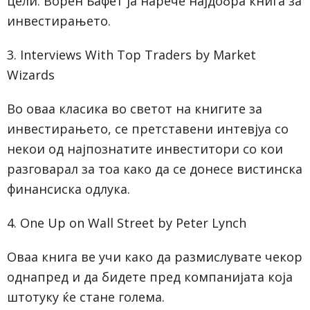
цели. Ворен Бафет ја нарече најдобра книга за
инвестирањето.
3. Interviews With Top Traders by Market
Wizards
Во оваа класика во светот на книгите за
инвестирањето, се претставени интевјуа со
некои од најпознатите инвеститори со кои
разговарал за тоа како да се донесе вистинска
финансиска одлука.
4. One Up on Wall Street by Peter Lynch
Оваа книга ве учи како да размислувате чекор
однапред и да бидете пред компанијата која
штотуку ќе стане голема.