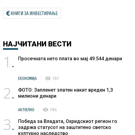
КНИГИ ЗА ИНВЕСТИРАЊЕ
НАЈЧИТАНИ
ВЕСТИ
1
Просечната нето плата во мај 49.544 денари
visibility
ЕКОНОМИЈА
707
2
ФОТО: Запленет златен накит вреден 1,3
милиони денари
visibility
АКТУЕЛНО
704
3
Победа за Владата, Охридскиот регион го
задржа статусот на заштитено светско
културно наследство