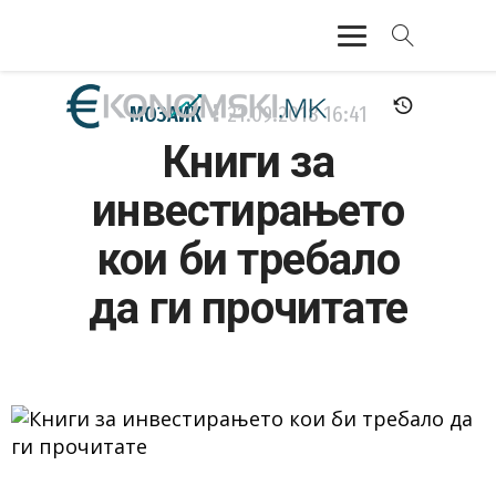
АКТУЕЛНО
МОЗАИК
21.09.2018
16:41
Книги за
ЕКОНОМИЈА
инвестирањето
ФИНАНСИИ
кои би требало
БАНКАРСТВО
да ги прочитате
ЖИВОТ
МОЗАИК