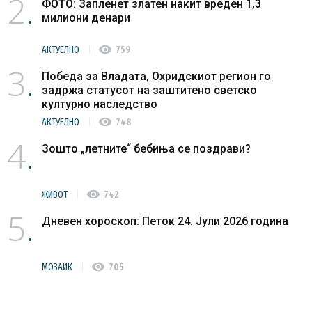
2
ФОТО: Запленет златен накит вреден 1,3
милиони денари
visibility
АКТУЕЛНО
759
3
Победа за Владата, Охридскиот регион го
задржа статусот на заштитено светско
културно наследство
visibility
АКТУЕЛНО
748
4
Зошто „летните“ бебиња се поздрави?
visibility
ЖИВОТ
742
5
Дневен хороскоп: Петок 24. Јули 2026 година
visibility
МОЗАИК
705