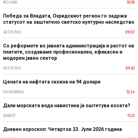
МОЗАИК
10:18
Победа за Владата, Охридскиот регион го задржа
статусот на заштитено светско културно наследство
АКТУЕЛНО
09:07
Со реформите во јавната администрација и растот на
платите, создаваме професионален, ефикасен и
модерен јавен сектор
АКТУЕЛНО
09:02
Цената на нафтата скокна на 94 долари
ЕКОНОМИЈА
12:24
Дали морската вода навистина ја оштетува косата?
ЖИВОТ
11:22
Дневен хороскоп: Четврток 23. Јули 2026 година