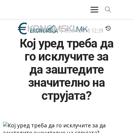
АКТУЕЛНО
ЕКОНОМИЈА
26.04.2018
12:39
Кој уред треба да
ЕКОНОМИЈА
го исклучите за
ФИНАНСИИ
да заштедите
БАНКАРСТВО
значително на
ЖИВОТ
струјата?
МОЗАИК