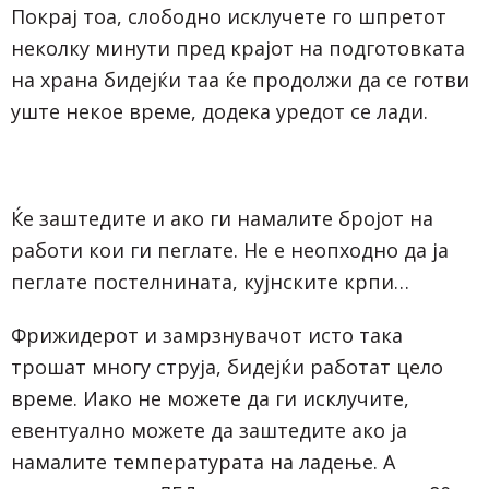
Покрај тоа, слободно исклучете го шпретот
неколку минути пред крајот на подготовката
на храна бидејќи таа ќе продолжи да се готви
уште некое време, додека уредот се лади.
Ќе заштедите и ако ги намалите бројот на
работи кои ги пеглате. Не е неопходно да ја
пеглате постелнината, кујнските крпи…
Фрижидерот и замрзнувачот исто така
трошат многу струја, бидејќи работат цело
време. Иако не можете да ги исклучите,
евентуално можете да заштедите ако ја
намалите температурата на ладење. А