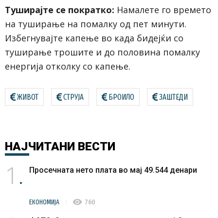
Туширајте се пократко:
Намалете го времето
на туширање на помалку од пет минути.
Избегнувајте капење во када бидејќи со
туширање трошите и до половина помалку
енергија отколку со капење.
ЖИВОТ
СТРУЈА
БРОИЛО
ЗАШТЕДИ
НАЈЧИТАНИ
ВЕСТИ
1
Просечната нето плата во мај 49.544 денари
visibility
ЕКОНОМИЈА
760