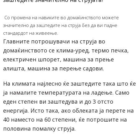
Со промена на навиките во домаќинството можете
значително да заштедите на струја без да ви падне
стандардот на живеење.
Главните потрошувачи на струја во
домаќинството се клима-уред, термо печка,
електричен шпорет, машина за прење
алишта, машина за перење садови.
На климата најлесно ќе заштедите така што ќе
ја намалите температурата на ладење. Само
еден степен ви заштедува и до 3 отсто
енергија. Исто така, ако облеката ја перете на
40 наместо на 60 степени, ќе потрошите на
половина помалку струја.