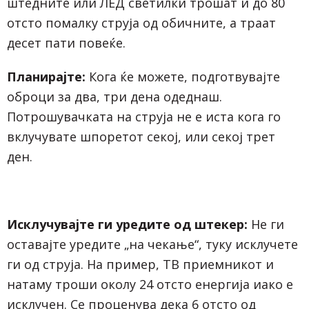
штедните или ЛЕД светилки трошат и до 80
отсто помалку струја од обичните, а траат
десет пати повеќе.
Планирајте:
Кога ќе можете, подготвувајте
оброци за два, три дена одеднаш.
Потрошувачката на струја не е иста кога го
вклучувате шпоретот секој, или секој трет
ден.
Исклучувајте ги уредите од штекер:
Не ги
оставајте уредите „на чекање“, туку исклучете
ги од струја. На пример, ТВ приемникот и
натаму троши околу 24 отсто енергија иако е
исклучен. Се проценува дека 6 отсто од