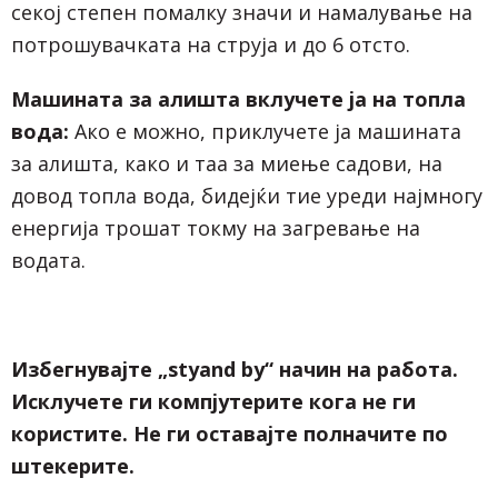
секој степен помалку значи и намалување на
потрошувачката на струја и до 6 отсто.
Машината за алишта вклучете ја на топла
вода:
Ако е можно, приклучете ја машината
за алишта, како и таа за миење садови, на
довод топла вода, бидејќи тие уреди најмногу
енергија трошат токму на загревање на
водата.
Избегнувајте „styand by“ начин на работа.
Исклучете ги компјутерите кога не ги
користите. Не ги оставајте полначите по
штекерите.