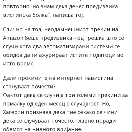
повторно, но знам дека денес предизвика
вистинска болка“, напиша тој.
Слично на тоа, неодамнешниот прекин на
Amazon беше предизвикан од грешка што се
случи кога два автоматизирани системи се
обидоа да ги ажурираат истите податоци во
исто време.
Дали прекините на интернет навистина
стануваат почести?
Фактот дека се случија три големи прекини за
помалку од еден месец е случајност. Но,
Хагерти признава дека тие секако се чини
дека се случуваат почесто, главно поради
обемот на нивното влијание.