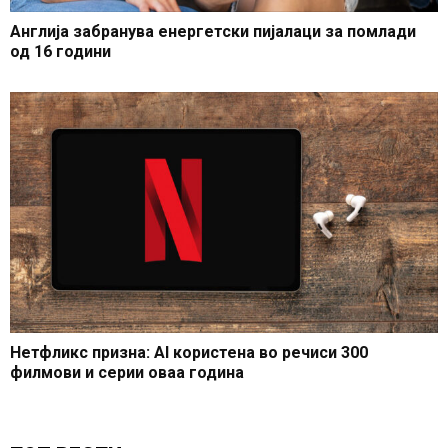
Англија забранува енергетски пијалаци за помлади
од 16 години
Нетфликс призна: AI користена во речиси 300
филмови и серии оваа година