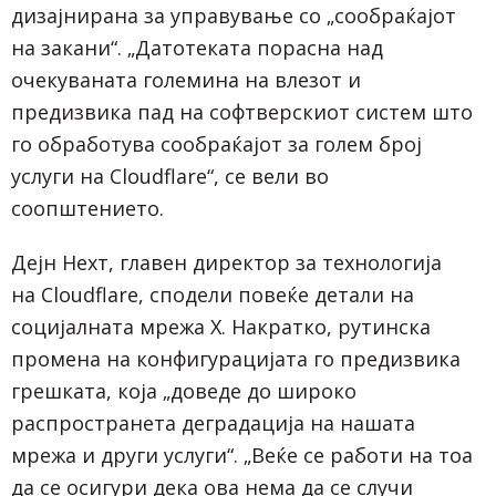
дизајнирана за управување со „сообраќајот
на закани“. „Датотеката порасна над
очекуваната големина на влезот и
предизвика пад на софтверскиот систем што
го обработува сообраќајот за голем број
услуги на
Cloudflare
“, се вели во
соопштението.
Дејн Нехт, главен директор за технологија
на
Cloudflare
, сподели повеќе детали на
социјалната мрежа X. Накратко, рутинска
промена на конфигурацијата го предизвика
грешката, која „доведе до широко
распространета деградација на нашата
мрежа и други услуги“. „Веќе се работи на тоа
да се осигури дека ова нема да се случи