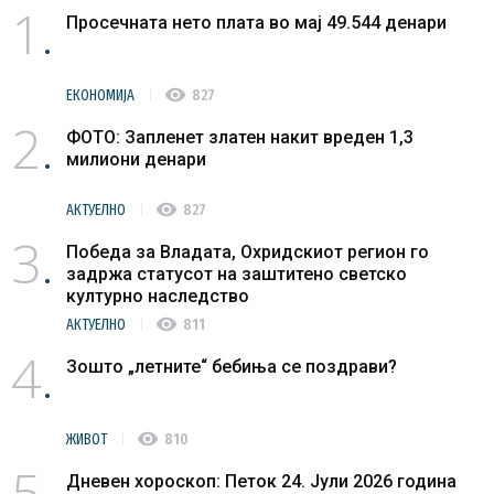
1
Просечната нето плата во мај 49.544 денари
visibility
ЕКОНОМИЈА
827
2
ФОТО: Запленет златен накит вреден 1,3
милиони денари
visibility
АКТУЕЛНО
827
3
Победа за Владата, Охридскиот регион го
задржа статусот на заштитено светско
културно наследство
visibility
АКТУЕЛНО
811
4
Зошто „летните“ бебиња се поздрави?
visibility
ЖИВОТ
810
5
Дневен хороскоп: Петок 24. Јули 2026 година