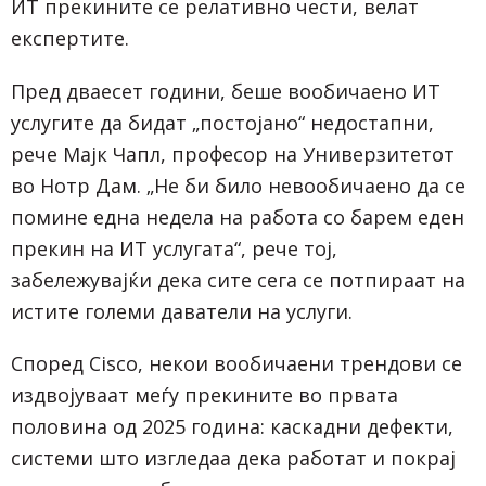
ИТ прекините се релативно чести, велат
експертите.
Пред дваесет години, беше вообичаено ИТ
услугите да бидат „постојано“ недостапни,
рече Мајк Чапл, професор на Универзитетот
во Нотр Дам. „Не би било невообичаено да се
помине една недела на работа со барем еден
прекин на ИТ услугата“, рече тој,
забележувајќи дека сите сега се потпираат на
истите големи даватели на услуги.
Според Cisco, некои вообичаени трендови се
издвојуваат меѓу прекините во првата
половина од 2025 година: каскадни дефекти,
системи што изгледаа дека работат и покрај