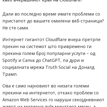
Дали во последно време имате проблеми со
пристапот до вашите омилени веб-страници?
Не сте сами.
Интернет гигантот
Cloudflare
вчера претрпе
прекин на системот што привремено ги
прекина голем број популарни услуги – од
Spotify и Canva до ChatGPT, па дури и
социјалната мрежа Truth Social на Доналд
Трамп.
Ова е само најновиот во низата големи
прекини на интернетот, откако проблем со
Amazon Web Services го наруши секојдневниот
живот на милиони луѓе минатиот месец, а