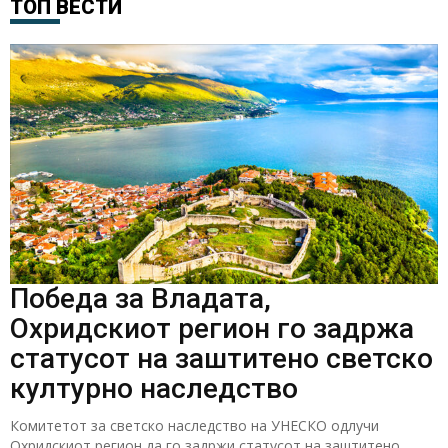
ТОП ВЕСТИ
Победа за Владата,
Охридскиот регион го задржа
статусот на заштитено светско
културно наследство
Комитетот за светско наследство на УНЕСКО одлучи
Охридскиот регион да го задржи статусот на заштитено