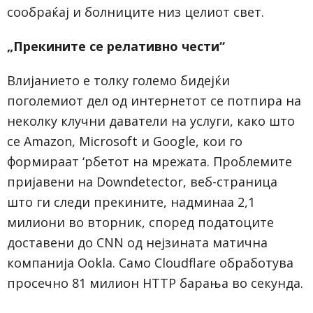
сообраќај и болниците низ целиот свет.
„Прекините се релативно чести“
Влијанието е толку големо бидејќи
поголемиот дел од интернетот се потпира на
неколку клучни даватели на услуги, како што
се Amazon, Microsoft и Google, кои го
формираат ‘рбетот на мрежата. Проблемите
пријавени на Downdetector, веб-страница
што ги следи прекините, надминаа 2,1
милиони во вторник, според податоците
доставени до CNN од нејзината матична
компанија Ookla. Само
Cloudflare
обработува
просечно 81 милион HTTP барања во секунда.