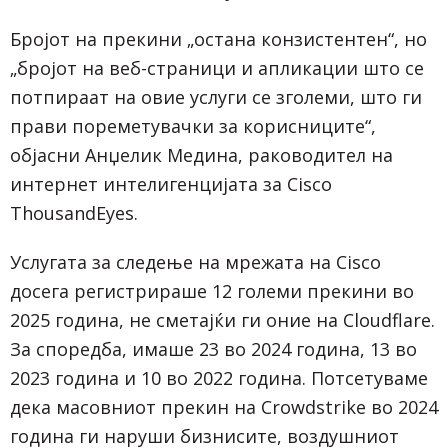
Бројот на прекини „остана конзистентен“, но
„бројот на веб-страници и апликации што се
потпираат на овие услуги се зголеми, што ги
прави пореметувачки за корисниците“,
објасни Анџелик Медина, раководител на
интернет интелигенцијата за Cisco
ThousandEyes.
Услугата за следење на мрежата на Cisco
досега регистрираше 12 големи прекини во
2025 година, не сметајќи ги оние на
Cloudflare
.
За споредба, имаше 23 во 2024 година, 13 во
2023 година и 10 во 2022 година. Потсетуваме
дека масовниот прекин на Crowdstrike во 2024
година ги наруши бизнисите, воздушниот