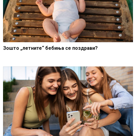
Зошто „летните“ бебиња се поздрави?