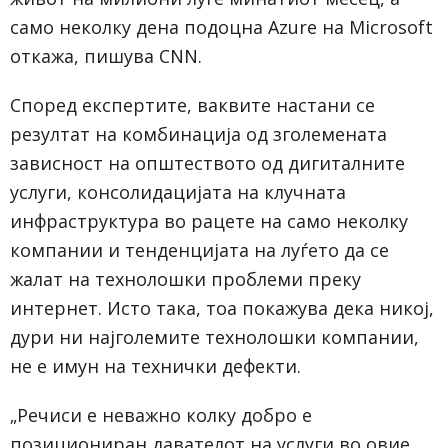
само неколку дена подоцна Azure на Microsoft
откажа, пишува
CNN
.
Според експертите, ваквите настани се
резултат на комбинација од зголемената
зависност на општеството од дигиталните
услуги, консолидацијата на клучната
инфраструктура во рацете на само неколку
компании и тенденцијата на луѓето да се
жалат на технолошки проблеми преку
интернет. Исто така, тоа покажува дека никој,
дури ни најголемите технолошки компании,
не е имун на технички дефекти.
„Речиси е неважно колку добро е
позициониран давателот на услуги во овие