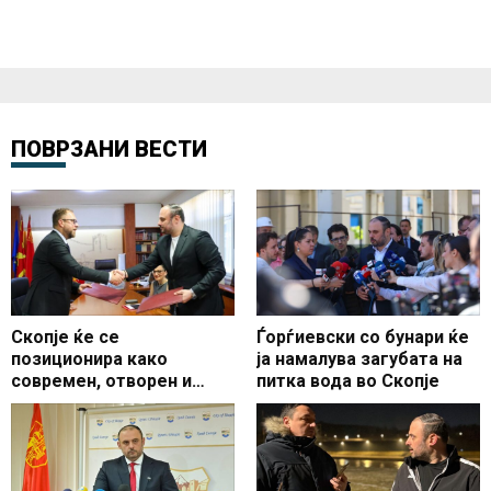
ПОВРЗАНИ ВЕСТИ
Скопје ќе се
Ѓорѓиевски со бунари ќе
позиционира како
ја намалува загубата на
современ, отворен и
питка вода во Скопје
автентичен европски
културен центар