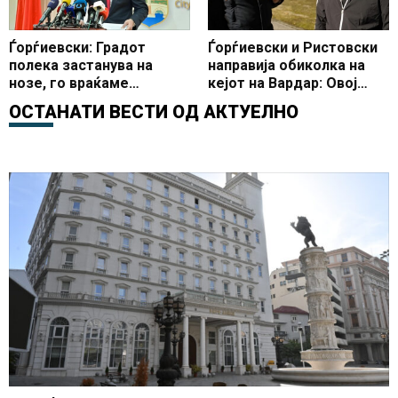
Ѓорѓиевски: Градот
Ѓорѓиевски и Ристовски
полека застанува на
направија обиколка на
нозе, го враќаме
кејот на Вардар: Овој
достоинството на
простор ќе прерасне во
ОСТАНАТИ ВЕСТИ ОД
АКТУЕЛНО
скопјани
современ спортско-
рекреативен центар