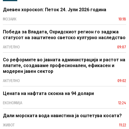
Дневен хороскоп: Петок 24. Јули 2026 година
МОЗАИК
10:18
Победа за Владата, Охридскиот регион го задржа
статусот на заштитено светско културно наследство
АКТУЕЛНО
09:07
Со реформите во јавната администрација и растот на
платите, создаваме професионален, ефикасен и
модерен јавен сектор
АКТУЕЛНО
09:02
Цената на нафтата скокна на 94 долари
ЕКОНОМИЈА
12:24
Дали морската вода навистина ја оштетува косата?
ЖИВОТ
11:22