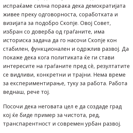
испраќаме силна порака дека демократијата
живее преку одговорноста, соработката и
визијата за подобро Скопје. Овој Совет,
избран со доверба од граѓаните, има
историска задача да го насочи Скопје кон
стабилен, функционален и одржлив развој. Да
покаже дека кога политиката ќе ги стави
интересите на граѓаните пред сè, резултатите
се видливи, конкретни и трајни. Нема време
за експериментирање, туку за работа. Работа
веднаш, рече тој.
Посочи дека неговата цел е да создаде град
кој ќе биде пример за чистота, ред,
транспарентност и современ урбан развој.