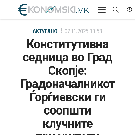
АКТУЕЛНО
АКТУЕЛНО
07.11.2025
10:53
Конститутивна
ЕКОНОМИЈА
седница во Град
ФИНАНСИИ
Скопје:
БАНКАРСТВО
Градоначалникот
ЖИВОТ
Ѓорѓиевски ги
МОЗАИК
соопшти
клучните