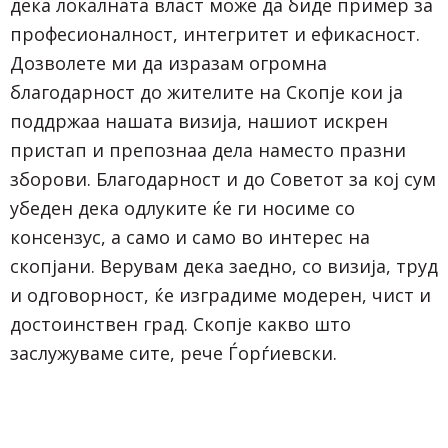
дека локалната власт може да биде пример за
професионалност, интегритет и ефикасност.
Дозволете ми да изразам огромна
благодарност до жителите на Скопје кои ја
поддржаа нашата визија, нашиот искрен
пристап и препознаа дела наместо празни
зборови. Благодарност и до Советот за кој сум
убеден дека одлуките ќе ги носиме со
консензус, а само и само во интерес на
скопјани. Верувам дека заедно, со визија, труд
и одговорност, ќе изградиме модерен, чист и
достоинствен град. Скопје какво што
заслужуваме сите, рече Ѓорѓиевски.