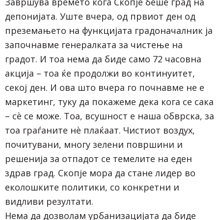
Завршува времето кога Скопје беше град на
депонијата. Уште вчера, од првиот ден од
преземањето на функцијата градоначалник ја
започнавме генералката за чистење на
градот. И тоа нема да биде само 72 часовна
акција – тоа ќе продолжи во континуитет,
секој ден. И ова што вчера го почнавме не е
маркетинг, туку да покажеме дека кога се сака
– сѐ се може. Тоа, всушност е наша обврска, за
тоа граѓаните нѐ плаќаат. Чистиот воздух,
почитувани, многу зелени површини и
решенија за отпадот се темелите на еден
здрав град. Скопје мора да стане лидер во
еколошките политики, со конкретни и
видливи резултати.
Нема да дозволам урбанизацијата да биде