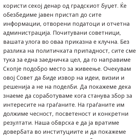
користи секој денар од градскиот буџет. Ќе
обезбедиме јавен пристап до сите
информации, отворени податоци и отчетна
администрација. Почитувани советници,
вашата улога во оваа приказна е клучна. Без
разлика на политичката припадност, сите сме
тука за една заедничка цел, да го направиме
Скопје подобро место за живеење. Очекувам
овој Совет да биде извор на идеи, визии и
решенија а не на поделби. Да покажеме дека
знаеме да соработуваме кога станува збор за
интересите на граѓаните. На граѓаните им
должиме чесност, посветеност и конкретни
резултати. Наша обврска е да ја вратиме
довербата во институциите и да покажеме