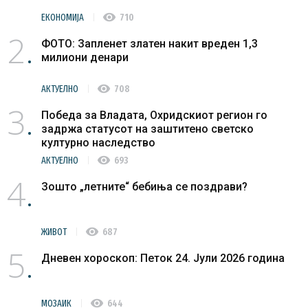
visibility
ЕКОНОМИЈА
710
2
ФОТО: Запленет златен накит вреден 1,3
милиони денари
visibility
АКТУЕЛНО
708
3
Победа за Владата, Охридскиот регион го
задржа статусот на заштитено светско
културно наследство
visibility
АКТУЕЛНО
693
4
Зошто „летните“ бебиња се поздрави?
visibility
ЖИВОТ
687
5
Дневен хороскоп: Петок 24. Јули 2026 година
visibility
МОЗАИК
644