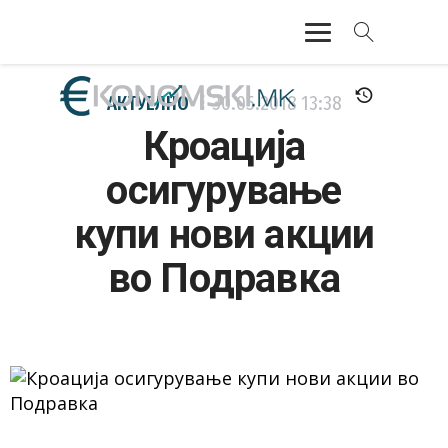
АКТУЕЛНО
АКТУЕЛНО
30.05.2018
13:38
Кроација
ЕКОНОМИЈА
осигурување
ФИНАНСИИ
купи нови акции
БАНКАРСТВО
во Подравка
ЖИВОТ
МОЗАИК