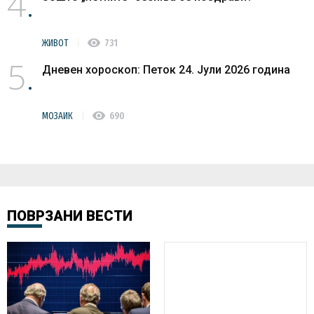
4
visibility
ЖИВОТ
731
5
Дневен хороскоп: Петок 24. Јули 2026 година
visibility
МОЗАИК
690
ПОВРЗАНИ ВЕСТИ