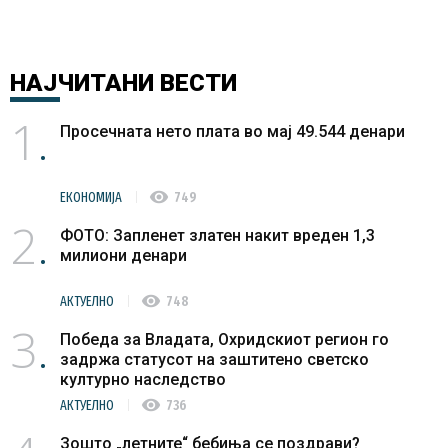
НАЈЧИТАНИ
ВЕСТИ
1
Просечната нето плата во мај 49.544 денари
visibility
ЕКОНОМИЈА
749
2
ФОТО: Запленет златен накит вреден 1,3
милиони денари
visibility
АКТУЕЛНО
748
3
Победа за Владата, Охридскиот регион го
задржа статусот на заштитено светско
културно наследство
visibility
АКТУЕЛНО
736
Зошто „летните“ бебиња се поздрави?