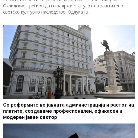
Охридскиот регион да го задржи статусот на заштитено
светско културно наследство. Одлуката...
Со реформите во јавната администрација и растот на
платите, создаваме професионален, ефикасен и
модерен јавен сектор