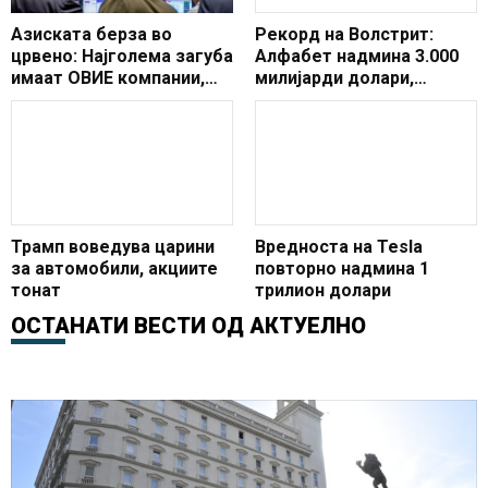
Азиската берза во
Рекорд на Волстрит:
црвено: Најголема загуба
Алфабет надмина 3.000
имаат ОВИЕ компании,
милијарди долари,
цената на НАФТАТА
порасна и Тесла
РАСТЕ
Трамп воведува царини
Вредноста на Tesla
за автомобили, акциите
повторно надмина 1
тонат
трилион долари
ОСТАНАТИ ВЕСТИ ОД
АКТУЕЛНО