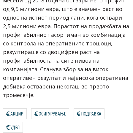
месеци од 2018 година оствари нето профит
од 9,5 милиони евра, што е значаен раст во
однос на истиот период лани, кога оствари
2,5 милиони евра. Порастот на продажбата на
профитабилниот асортиман во комбинација
со контрола на оперативните трошоци,
резултираше со двоцифрен раст на
профитабилноста на сите нивоа на
компанијата. Станува збор за највисок
оперативен резултат и највисока оперативна
добивка остварена некогаш во првото
тромесечје.
АКЦИИ
ОСИГУРУВАЊЕ
ПОДРАВКА
УДЕЛ