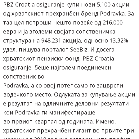
PBZ Croatia osiguranje купи нови 5.100 акции
од хрватскиот прехранбен бренд Podravka. За
таа цел потроши нешто повеќе од 216.000
евра и ја зголеми својата сопственичка
структура на 948.231 акција, односно 13,32%
удел, пишува порталот SeeBiz. И досега
хрватскиот пензиски фонд, PBZ Croatia
osiguranje, беше најголем поединечен
сопственик во
Podravka, а со овој потег само го зацврсти
водечкото место. Одлуката за купување акции
е резултат на одличните деловни резултати
кои Podravka ги манифестираше
во првиот квартал од годината. Имено,
хрватскиот прехранбен гигант во првите три