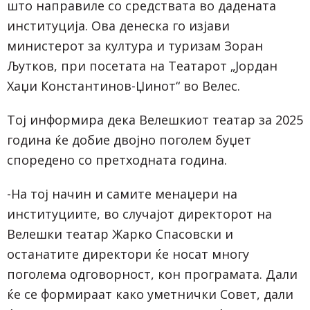
што направиле со средствата во дадената
институција. Ова денеска го изјави
министерот за култура и туризам Зоран
Љутков, при посетата на Театарот „Јордан
Хаџи Константинов-Џинот“ во Велес.
Тој информира дека Велешкиот театар за 2025
година ќе добие двојно поголем буџет
споредено со претходната година.
-На тој начин и самите менаџери на
институциите, во случајот директорот на
Велешки театар Жарко Спасовски и
останатите директори ќе носат многу
поголема одговорност, кон програмата. Дали
ќе се формираат како уметнички Совет, дали