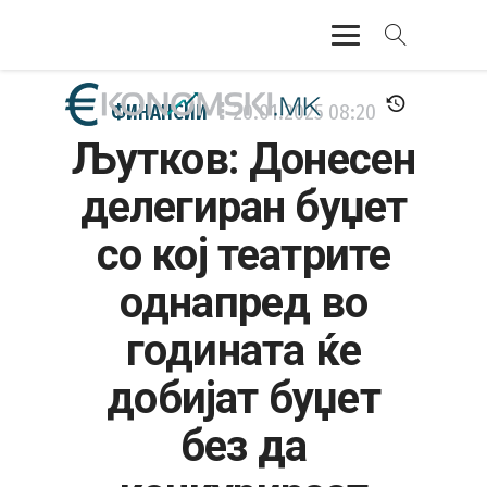
АКТУЕЛНО
ФИНАНСИИ
20.01.2025
08:20
Љутков: Донесен
ЕКОНОМИЈА
делегиран буџет
ФИНАНСИИ
со кој театрите
БАНКАРСТВО
однапред во
ЖИВОТ
годината ќе
МОЗАИК
добијат буџет
без да