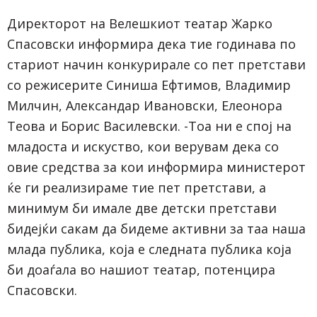
Директорот на Велешкиот театар Жарко
Спасовски информира дека тие годинава по
стариот начин конкурирале со пет претстави
со режисерите Синиша Ефтимов, Владимир
Милчин, Александар Ивановски, Елеонора
Теова и Борис Василевски. -Тоа ни е спој на
младоста и искуство, кои верувам дека со
овие средства за кои информира министерот
ќе ги реализираме тие пет претстави, а
минимум би имале две детски претстави
бидејќи сакам да бидеме активни за таа наша
млада публика, која е следната публика која
би доаѓала во нашиот театар, потенцира
Спасовски.