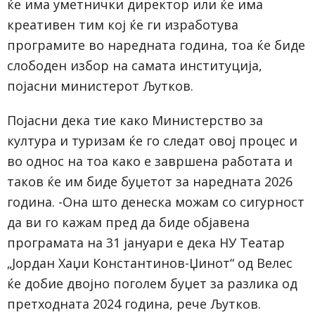
ќе има уметнички директор или ќе има
креативен тим кој ќе ги изработува
програмите во наредната година, тоа ќе биде
слободен избор на самата институција,
појасни министерот Љутков.
Појасни дека тие како Министерство за
култура и туризам ќе го следат овој процес и
во однос на тоа како е завршена работата и
таков ќе им биде буџетот за наредната 2026
година. -Она што денеска можам со сигурност
да ви го кажам пред да биде објавена
програмата на 31 јануари е дека НУ Театар
„Јордан Хаџи Константинов-Џинот“ од Велес
ќе добие двојно поголем буџет за разлика од
претходната 2024 година, рече Љутков.