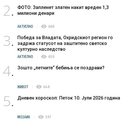
2
ФОТО: Запленет златен накит вреден 1,3
милиони денари
visibility
АКТУЕЛНО
668
3
Победа за Владата, Охридскиот регион го
задржа статусот на заштитено светско
културно наследство
visibility
АКТУЕЛНО
650
4
Зошто „летните“ бебиња се поздрави?
visibility
ЖИВОТ
648
5
Дневен хороскоп: Петок 10. Јули 2026 година
visibility
МОЗАИК
597