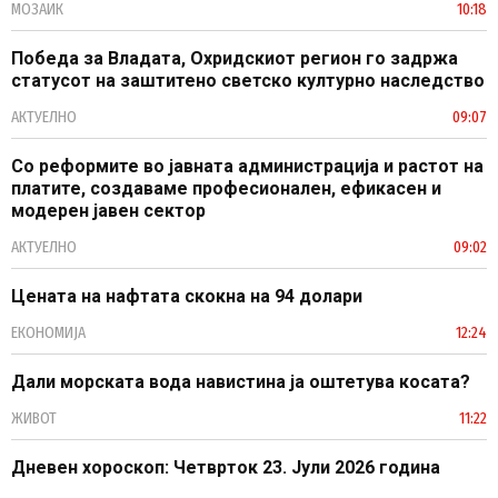
МОЗАИК
10:18
Победа за Владата, Охридскиот регион го задржа
статусот на заштитено светско културно наследство
АКТУЕЛНО
09:07
Со реформите во јавната администрација и растот на
платите, создаваме професионален, ефикасен и
модерен јавен сектор
АКТУЕЛНО
09:02
Цената на нафтата скокна на 94 долари
ЕКОНОМИЈА
12:24
Дали морската вода навистина ја оштетува косата?
ЖИВОТ
11:22
Дневен хороскоп: Четврток 23. Јули 2026 година