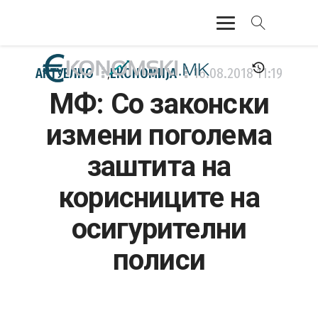
АКТУЕЛНО
АКТУЕЛНО
ЕКОНОМИЈА
16.08.2018
11:19
,
МФ: Со законски
ЕКОНОМИЈА
измени поголема
ФИНАНСИИ
заштита на
БАНКАРСТВО
корисниците на
ЖИВОТ
осигурителни
МОЗАИК
полиси