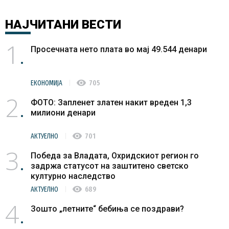
НАЈЧИТАНИ
ВЕСТИ
1
Просечната нето плата во мај 49.544 денари
visibility
ЕКОНОМИЈА
705
2
ФОТО: Запленет златен накит вреден 1,3
милиони денари
visibility
АКТУЕЛНО
701
3
Победа за Владата, Охридскиот регион го
задржа статусот на заштитено светско
културно наследство
visibility
АКТУЕЛНО
689
4
Зошто „летните“ бебиња се поздрави?