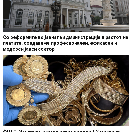
Со реформите во јавната администрација и растот на
платите, создаваме професионален, ефикасен и
модерен јавен сектор
ФОТО: Запленет златен накит вреден 1,3 милиони