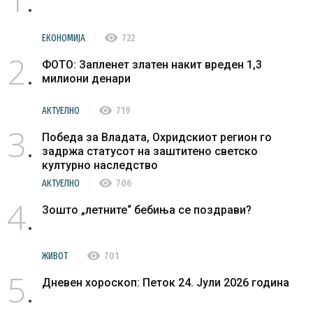
visibility
ЕКОНОМИЈА
722
2
ФОТО: Запленет златен накит вреден 1,3
милиони денари
visibility
АКТУЕЛНО
719
3
Победа за Владата, Охридскиот регион го
задржа статусот на заштитено светско
културно наследство
visibility
АКТУЕЛНО
706
4
Зошто „летните“ бебиња се поздрави?
visibility
ЖИВОТ
701
5
Дневен хороскоп: Петок 24. Јули 2026 година