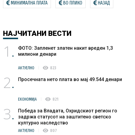
МИНИМАЛНА ПЛАТА
ВО ПЛИКО
НАЗАД
НАЈЧИТАНИ
ВЕСТИ
1
ФОТО: Запленет златен накит вреден 1,3
милиони денари
visibility
АКТУЕЛНО
823
2
Просечната нето плата во мај 49.544 денари
visibility
ЕКОНОМИЈА
821
3
Победа за Владата, Охридскиот регион го
задржа статусот на заштитено светско
културно наследство
visibility
АКТУЕЛНО
807