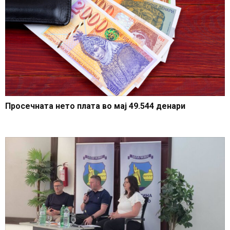
Просечната нето плата во мај 49.544 денари