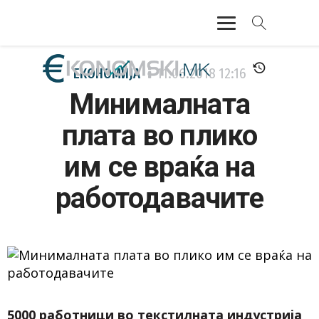
АКТУЕЛНО
ЕКОНОМИЈА
11.06.2018
12:16
Минималната
ЕКОНОМИЈА
плата во плико
ФИНАНСИИ
им се враќа на
БАНКАРСТВО
работодавачите
ЖИВОТ
МОЗАИК
5000 работници во текстилната индустрија