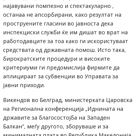
најавувани помпезно и спектакуларно ,
останаа не апсорбирани, како резултат на
проструените гласини во јавноста дека
инспекциски служби ќе им дишат во врат на
работодавците за тоа како ги искористуваат
средствата од државната помош. Исто така,
бирократските процедури и високите
критериуми ги предомислија фирмите да
аплицираат за субвенции во Управата за
јавни приходи.
Викендов во Белград, министерката Царовска
на Регионална конференција „Иднината на
државите за благосостојба на Западен
Балкан“, меѓу другото, зборуваше и за
минималната плата во Република Македонија,