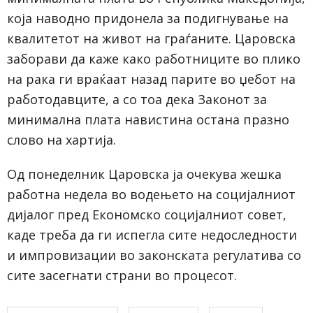
која наводно придонела за подигнување на
квалитетот на живот на граѓаните. Царовска
заборави да каже како работниците во плико
на рака ги враќаат назад парите во џебот на
работодавците, а со тоа дека Законот за
минимална плата навистина остана празно
слово на хартија.
Од понеделник Царовска ја очекува жешка
работна недела во водењето на социјалниот
дијалог пред Економско социјалниот совет,
каде треба да ги испегла сите недоследности
и импровизации во законската регулатива со
сите засегнати страни во процесот.