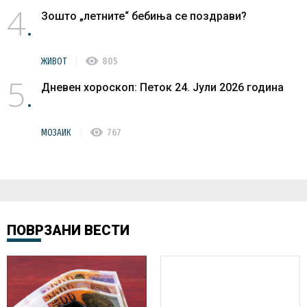
4
Зошто „летните“ бебиња се поздрави?
visibility
ЖИВОТ
805
5
Дневен хороскоп: Петок 24. Јули 2026 година
visibility
МОЗАИК
767
ПОВРЗАНИ ВЕСТИ