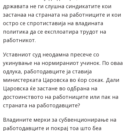
државата не ги слушна синдикатите кои
застанаа на страната на работниците и кои
остро се спротиставија на владината
политика да се експлоатира трудот на
работникот.
Уставниот суд неодамна пресече со
укинување на нормираниот учинок. По оваа
одлука, работодавците ја ставија
министерката Царовска во ќор сокак. Дали
Царовска ќе застане во одбрана на
достоинството на работниците или пак на
страната на работодавците?
Владините мерки за субвенционирање на
работодавците и покрај тоа што беа