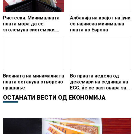
Ристески: Минималната
Албанија на крајот на јуни
плата мора да се
со најниска минимална
зголемува системски,
плата во Европа
одржливо и во рамки на
економските реалности
Висината на минималната
Во првата недела од
плата останува отворено
декември на седница на
прашање
ЕСС, ќе се разговара за
зголемувањето на
ОСТАНАТИ ВЕСТИ ОД
ЕКОНОМИЈА
минималната плата