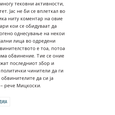
 многу тековни активности,
ет. Јас не би се вплеткал во
ка ниту коментар на овие
ри кои се обидуваат да
огено однесување на некои
ални лица во одредени
винителството е тоа, потоа
има обвинение. Тие се оние
ажат последниот збор и
 политички чинители да ги
 обвинителите да си ја
 – рече Мицкоски.
ДИЈА