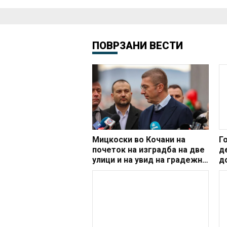
ПОВРЗАНИ ВЕСТИ
Мицкоски во Кочани на
Г
почеток на изградба на две
д
улици и на увид на градежни
д
активности
с
в