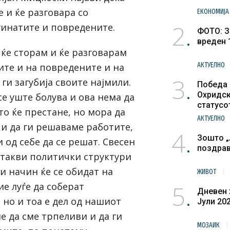
е и ќе разговара со
ЕКОНОМИЈА
2
гинатите и повредените.
ФОТО: З
вреден 
 ќе сторам и ќе разговарам
АКТУЕЛНО
ите и на повредените и на
3
ги загубија своите најмили.
Победа 
Охридск
е уште болува и ова нема да
статусо
то ќе престане, но мора да
културн
АКТУЕЛНО
 и да ги решаваме работите,
4
Зошто „
 од себе да се решат. Свесен
поздра
и такви политички структури
и начин ќе се обидат на
ЖИВОТ
5
ие луѓе да соберат
Дневен 
 но и тоа е дел од нашиот
Јули 20
е да сме трпеливи и да ги
МОЗАИК