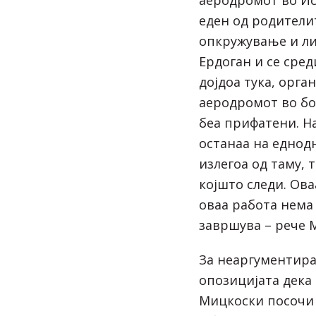
еден од родителит
опкружување и ли
Ердоган и се сре
дојдоа тука, орг
аеродромот во бо
беа прифатени. Н
останаа на едно
излегоа од таму, 
којшто следи. Ова
оваа работа нема 
завршува – рече 
За неаргументир
опозицијата дека 
Мицкоски посочи 