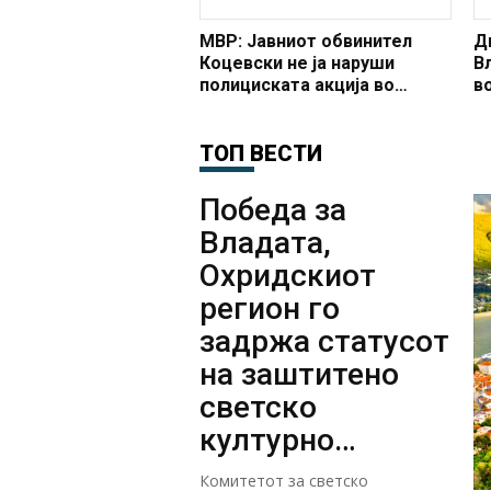
МВР: Јавниот обвинител
Д
Коцевски не ја наруши
В
полициската акција во
в
Кочани
т
д
ТОП ВЕСТИ
т
Победа за
Владата,
Охридскиот
регион го
задржа статусот
на заштитено
светско
културно
наследство
Комитетот за светско