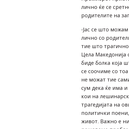
лично ќе се сретн
родителите на за
-Јас се што можам
лично со родител
тие што трагично 
Цела Македонија с
биде болка која ш
се соочиме со тоа
не можат тие сами
сум дека ќе има 
кои на лешинарск
трагедијата на ов
политички поени,
живот. Важно е ни