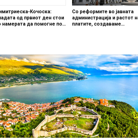
имитриеска-Кочоска:
Со реформите во јавната
ладата од првиот ден стои
администрација и растот н
о намерата да помогне по
платите, создаваме
рагедијата во Кочани,
професионален, ефикасен
ржавата ги покрива
модерен јавен сектор
рошоците за повредените