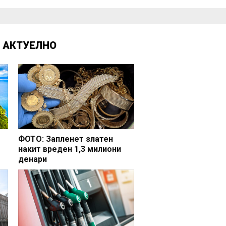
Д
АКТУЕЛНО
ФОТО: Запленет златен
накит вреден 1,3 милиони
денари
но