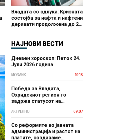
Владата со одлука: Кризната
а
состојба за нафта и нафтени
деривати продолжена до 20
 и
октомври
НАЈНОВИ ВЕСТИ
Дневен хороскоп: Петок 24.
Јули 2026 година
МОЗАИК
10:18
Победа за Владата,
Охридскиот регион го
задржа статусот на
заштитено светско културно
АКТУЕЛНО
09:07
наследство
Со реформите во јавната
администрација и растот на
платите, создаваме