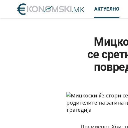
АКТУЕЛНО
Мицкос
се срет
повред
Премиерот Христи