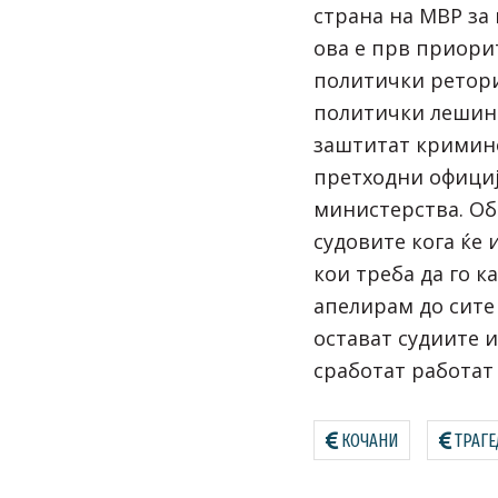
страна на МВР за
ова е прв приорит
политички ретори
политички лешина
заштитат кримин
претходни официј
министерства. Об
судовите кога ќе 
кои треба да го к
апелирам до сите
остават судиите и
сработат работат
КОЧАНИ
ТРАГЕ