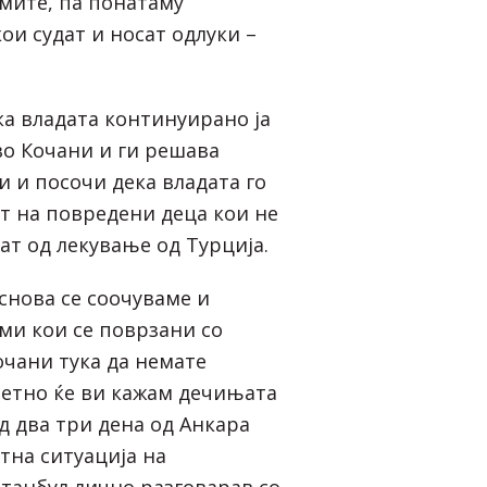
мите, па понатаму
кои судат и носат одлуки –
ка владата континуирано ја
во Кочани и ги решава
 и посочи дека владата го
 на повредени деца кои не
ат од лекување од Турција.
снова се соочуваме и
и кои се поврзани со
очани тука да немате
ретно ќе ви кажам дечињата
д два три дена од Анкара
тна ситуација на
танбул лично разговарав со