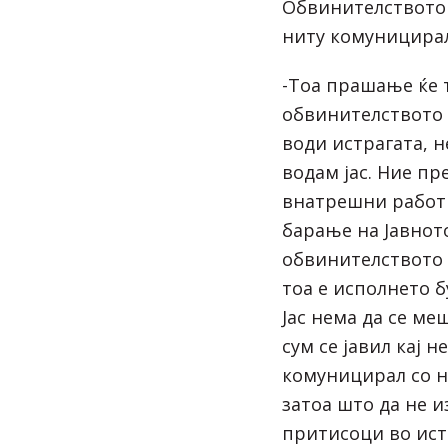
Обвинителството и
ниту комуницирал
-Тоа прашање ќе т
обвинителството 
води истрагата, не
водам јас. Ние п
внатрешни работи
барање на Јавнот
обвинителството 
тоа е исполнето 
Јас нема да се ме
сум се јавил кај н
комуницирал со н
затоа што да не 
притисоци во ист