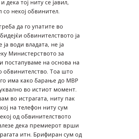
 дека тој ниту се јавил,
 со некој обвинител.
реба да го упатите во
бидејќи обвинителството ја
 ја води владата, не ја
реку Министерството за
 постапуваме на основа на
о обвинителство. Тоа што
го има како барање до МВР
буквално во истиот момент.
шам во истрагата, ниту пак
екој на телефон ниту сум
екој од обвинителството
излезе дека премиерот врши
рагата итн. Брифиран сум од