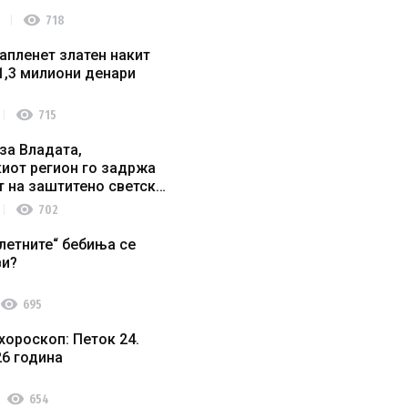
visibility
718
апленет златен накит
1,3 милиони денари
visibility
715
за Владата,
иот регион го задржа
т на заштитено светско
о наследство
visibility
702
летните“ бебиња се
ви?
visibility
695
хороскоп: Петок 24.
26 година
visibility
654