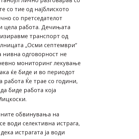
е со тие од најблиското
чно со претседателот
ди цела работа. Дечињата
анизиравме транспорт од
лницата „Осми септември“
а нивна одговорност не
дневно мониторинг лекување
така ќе биде и во периодот
а работа Ќе трае со години,
да биде работа која
Мицкоски.
аните обвинувања на
се води селективна истрага,
дека истрагата ја води