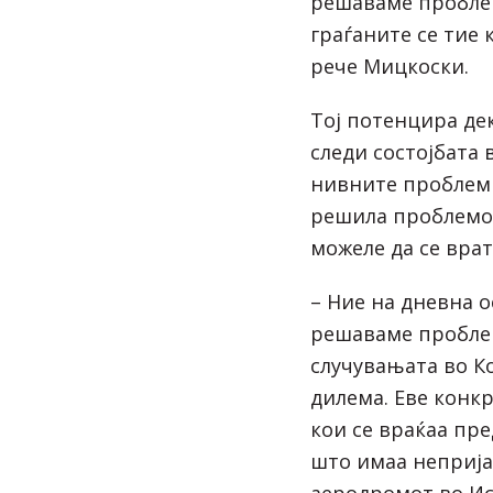
решаваме пробле
граѓаните се тие 
рече Мицкоски.
Тој потенцира де
следи состојбата 
нивните проблеми
решила проблемот
можеле да се врат
– Ние на дневна о
решаваме проблем
случувањата во К
дилема. Еве конк
кои се враќаа пре
што имаа неприја
аеродромот во Ис