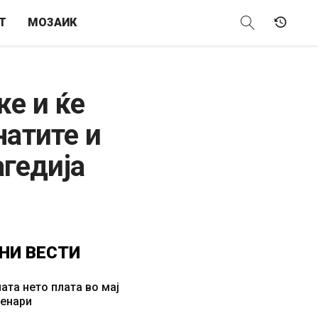
Т
МОЗАИК
же и ќе
натите и
агедија
НИ
ВЕСТИ
ата нето плата во мај
денари