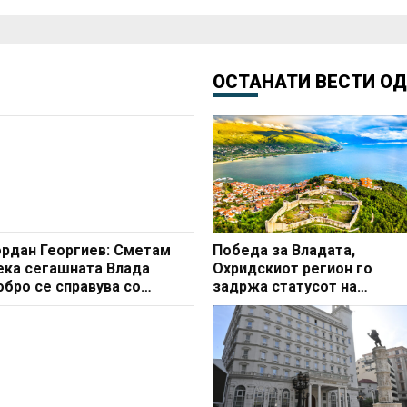
ОСТАНАТИ ВЕСТИ О
ордан Георгиев: Сметам
Победа за Владата,
ека сегашната Влада
Охридскиот регион го
обро се справува со
задржа статусот на
итуацијата по трагедијата
заштитено светско култур
о Кочани
наследство