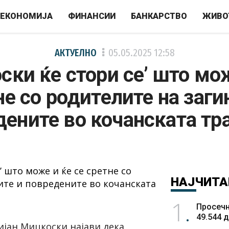
ЕКОНОМИЈА
ФИНАНСИИ
БАНКАРСТВО
ЖИВО
АКТУЕЛНО
05.05.2025
12:58
ки ќе стори се’ што мо
не со родителите на заги
ените во кочанската тр
НАЈЧИТА
1
Просечн
49.544 
јан Мицкоски најави дека